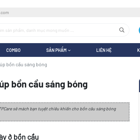
l.com
COMBO
SẢN PHẨM
LIÊN HỆ
K
giúp bồn cầu sáng bóng
iúp bồn cầu sáng bóng
 TPCare sẽ mách bạn tuyệt chiêu khiến cho bồn câu sáng bóng
ày ở bồn cầu