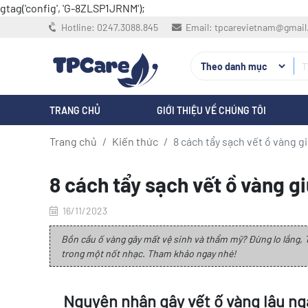
gtag('config', 'G-8ZLSP1JRNM');
Hotline:
0247.3088.845
Email:
tpcarevietnam@gmai
TRANG CHỦ
GIỚI THIỆU VỀ CHÚNG TÔI
Trang chủ
Kiến thức
8 cách tẩy sạch vết ồ vàng 
8 cách tẩy sạch vết ồ vàng g
16/11/2023
Bồn cầu ố vàng gây mất vệ sinh và thẩm mỹ? Đừng lo lắng,
trong một nốt nhạc. Tham khảo ngay nhé!
Nguyên nhân gây vết ố vàng lâu ng