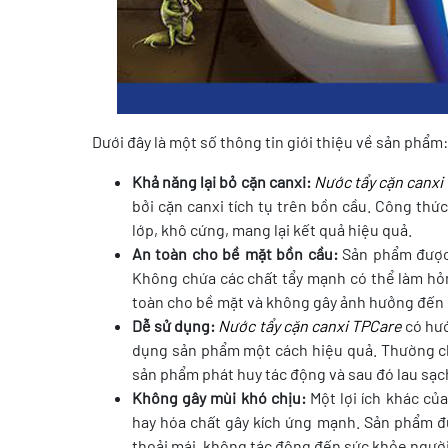
Dưới đây là một số thông tin giới thiệu về sản phẩm:
Khả năng lại bỏ cặn canxi:
Nước tẩy cặn canxi
bởi cặn canxi tích tụ trên bồn cầu. Công th
lớp, khô cứng, mang lại kết quả hiệu quả.
An toàn cho bề mặt bồn cầu:
Sản phẩm được 
Không chứa các chất tẩy mạnh có thể làm h
toàn cho bề mặt và không gây ảnh hưởng đến c
Dễ sử dụng:
Nước tẩy cặn canxi TPCare
có hướ
dụng sản phẩm một cách hiệu quả. Thường chỉ
sản phẩm phát huy tác động và sau đó lau sạc
Không gây mùi khó chịu:
Một lợi ích khác củ
hay hóa chất gây kích ứng mạnh. Sản phẩm đư
thoải mái, không tác động đến sức khỏe ngườ