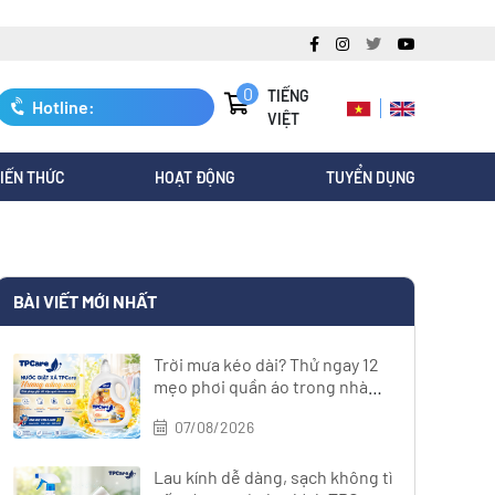
0
TIẾNG
Hotline:
VIỆT
0247.3088.845
IẾN THỨC
HOẠT ĐỘNG
TUYỂN DỤNG
BÀI VIẾT MỚI NHẤT
Trời mưa kéo dài? Thử ngay 12
mẹo phơi quần áo trong nhà
nhanh khô
07/08/2026
Lau kính dễ dàng, sạch không tì