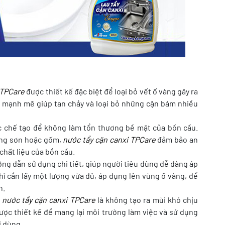
 TPCare
được thiết kế đặc biệt để loại bỏ vết ố vàng gây ra
ức mạnh mẽ giúp tan chảy và loại bỏ những cặn bám nhiều
chế tạo để không làm tổn thương bề mặt của bồn cầu.
ỏng sơn hoặc gốm,
nước tẩy cặn canxi TPCare
đảm bảo an
hất liệu của bồn cầu.
ng dẫn sử dụng chi tiết, giúp người tiêu dùng dễ dàng áp
 cần lấy một lượng vừa đủ, áp dụng lên vùng ố vàng, để
h.
a
nước tẩy cặn canxi TPCare
là không tạo ra mùi khó chịu
ợc thiết kế để mang lại môi trường làm việc và sử dụng
i dùng.