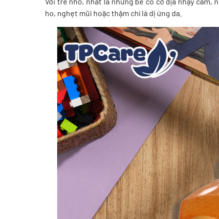
Với trẻ nhỏ, nhất là những bé có cơ địa nhạy cảm, 
ho, nghẹt mũi hoặc thậm chí là dị ứng da.