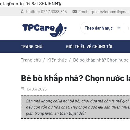
gtag('config', 'G-8ZLSP1JRNM');
Hotline:
0247.3088.845
Email:
tpcarevietnam@gmai
TRANG CHỦ
GIỚI THIỆU VỀ CHÚNG TÔI
Trang chủ
Kiến thức
Bé bò khắp nhà? Chọn nước l
Bé bò khắp nhà? Chọn nước l
13/03/2025
Sàn nhà không chỉ là nơi bé bò, chơi đùa mà còn là thế giớ
nếu còn tồn dư hóa chất. Hãy chọn nước lau sàn thiên nhi
gian trong lành, an toàn tuyệt đối!