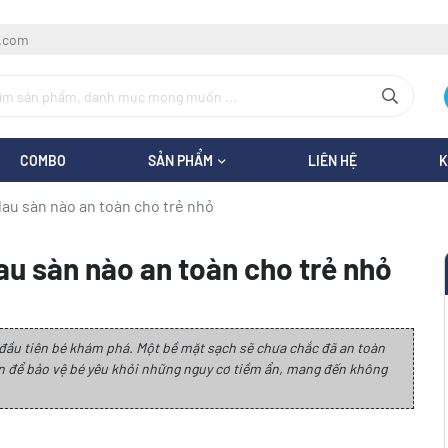
l.com
COMBO
SẢN PHẨM
LIÊN HỆ
K
au sàn nào an toàn cho trẻ nhỏ
au sàn nào an toàn cho trẻ nhỏ
i đầu tiên bé khám phá. Một bề mặt sạch sẽ chưa chắc đã an toàn
ên để bảo vệ bé yêu khỏi những nguy cơ tiềm ẩn, mang đến không