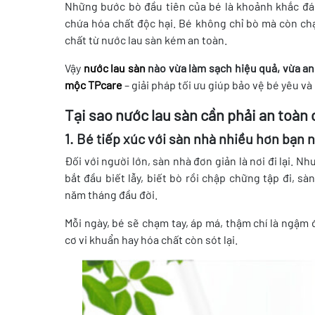
Những bước bò đầu tiên của bé là khoảnh khắc đ
chứa hóa chất độc hại. Bé không chỉ bò mà còn ch
chất từ nước lau sàn kém an toàn.
Vậy
nước lau sàn
nào vừa làm sạch hiệu quả, vừa an
mộc TPcare
– giải pháp tối ưu giúp bảo vệ bé yêu và 
Tại sao nước lau sàn cần phải an toàn 
1. Bé tiếp xúc với sàn nhà nhiều hơn bạn 
Đối với người lớn, sàn nhà đơn giản là nơi đi lại. N
bắt đầu biết lẫy, biết bò rồi chập chững tập đi, 
năm tháng đầu đời.
Mỗi ngày, bé sẽ chạm tay, áp má, thậm chí là ngậm
cơ vi khuẩn hay hóa chất còn sót lại.