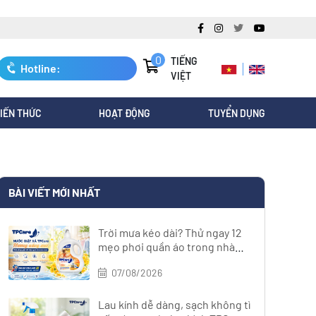
0
TIẾNG
Hotline:
VIỆT
0247.3088.845
IẾN THỨC
HOẠT ĐỘNG
TUYỂN DỤNG
BÀI VIẾT MỚI NHẤT
Trời mưa kéo dài? Thử ngay 12
mẹo phơi quần áo trong nhà
nhanh khô
07/08/2026
Lau kính dễ dàng, sạch không tì