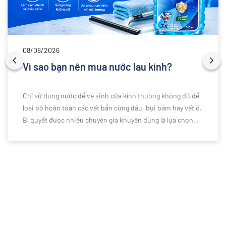
08/08/2026
Vì sao bạn nên mua nước lau kính?
Chỉ sử dụng nước để vệ sinh cửa kính thường không đủ để
loại bỏ hoàn toàn các vết bẩn cứng đầu, bụi bám hay vết ố.
Bí quyết được nhiều chuyên gia khuyên dùng là lựa chọn
nước lau kính chuyên dụng để làm sạch hiệu quả hơn. Vậy
vì sao bạn nên sử dụng nước lau kính thay vì chỉ dùng nước
thông thường? Cùng khám phá những lý do ngay dưới đây.