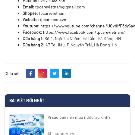
Hotline:
0247.3088.845
Email:
tpcarevietnam@gmail.com
Shopee:
tpcarevietnam
Website:
tpcare.com.vn
Youtube:
https://www.youtube.com/channel/UCvdifP3dy6
Facebook:
https://www.facebook.com/tpcarevietnam/
Cửa hàng 1:
Số 4, Ngô Thì Nhậm, Hà Cầu, Hà Đông, HN
Cửa hàng 2:
47 Tô Hiệu, P.Nguyễn Trãi, Hà Đông, HN
Chia sẻ:
BÀI VIẾT MỚI NHẤT
Vì sao bạn nên mua nước lau kính?
08/08/2026