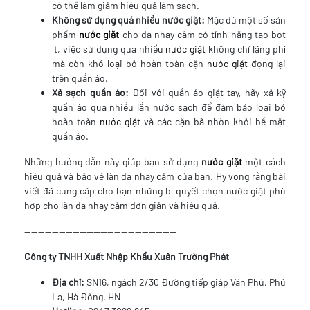
có thể làm giảm hiệu quả làm sạch.
Không sử dụng quá nhiều nước giặt:
Mặc dù một số sản
phẩm
nước giặt
cho da nhạy cảm có tính năng tạo bọt
ít, việc sử dụng quá nhiều
nước giặt
không chỉ lãng phí
mà còn khó loại bỏ hoàn toàn cặn
nước giặt
đọng lại
trên quần áo.
Xả sạch quần áo:
Đối với quần áo giặt tay, hãy xả kỹ
quần áo qua nhiều lần nước sạch để đảm bảo loại bỏ
hoàn toàn
nước giặt
và các cặn bã nhờn khỏi bề mặt
quần áo.
Những hướng dẫn này giúp bạn sử dụng
nước giặt
một cách
hiệu quả và bảo vệ làn da nhạy cảm của bạn. Hy vọng rằng bài
viết đã cung cấp cho bạn những bí quyết chọn nước giặt phù
hợp cho làn da nhạy cảm đơn giản và hiệu quả.
--------------------------------------------
Công ty TNHH Xuất Nhập Khẩu Xuân Trường Phát
Địa chỉ:
SN16, ngách 2/30 Đường tiếp giáp Văn Phú, Phú
La, Hà Đông, HN