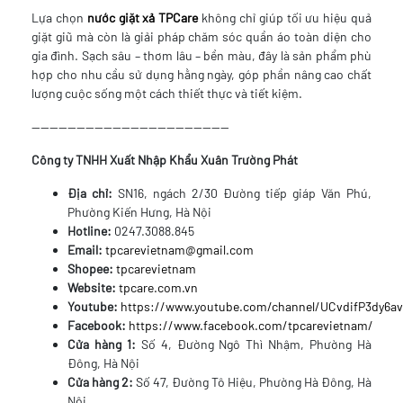
Lựa chọn
nước giặt xả TPCare
không chỉ giúp tối ưu hiệu quả
giặt giũ mà còn là giải pháp chăm sóc quần áo toàn diện cho
gia đình. Sạch sâu – thơm lâu – bền màu, đây là sản phẩm phù
hợp cho nhu cầu sử dụng hằng ngày, góp phần nâng cao chất
lượng cuộc sống một cách thiết thực và tiết kiệm.
--------------------------------------------
Công ty TNHH Xuất Nhập Khẩu Xuân Trường Phát
Địa chỉ:
SN16, ngách 2/30 Đường tiếp giáp Văn Phú,
Phường Kiến Hưng, Hà Nội
Hotline:
0247.3088.845
Email:
tpcarevietnam@gmail.com
Shopee:
tpcarevietnam
Website:
tpcare.com.vn
Youtube:
https://www.youtube.com/channel/UCvdifP3dy6
Facebook:
https://www.facebook.com/tpcarevietnam/
Cửa hàng 1:
Số 4, Đường Ngô Thì Nhậm, Phường Hà
Đông, Hà Nội
Cửa hàng 2:
Số 47, Đường Tô Hiệu, Phường Hà Đông, Hà
Nội