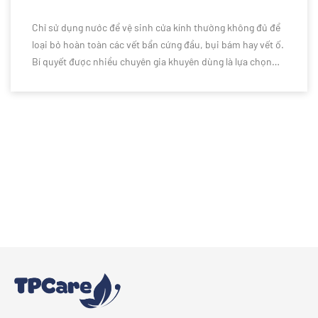
Chỉ sử dụng nước để vệ sinh cửa kính thường không đủ để
loại bỏ hoàn toàn các vết bẩn cứng đầu, bụi bám hay vết ố.
Bí quyết được nhiều chuyên gia khuyên dùng là lựa chọn
nước lau kính chuyên dụng để làm sạch hiệu quả hơn. Vậy
vì sao bạn nên sử dụng nước lau kính thay vì chỉ dùng nước
thông thường? Cùng khám phá những lý do ngay dưới đây.