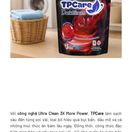
Với
công nghệ Ultra Clean 3X More Power
,
TPCare
làm sạch
sâu đến từng sợi vải, loại bỏ hiệu quả bụi bẩn, dầu mỡ và cả
những mùi thức ăn bám lâu ngày. Đồng thời, công thức đặc
biệt giúp bảo vệ cấu trúc sợi vải, giữ cho quần áo luôn bền