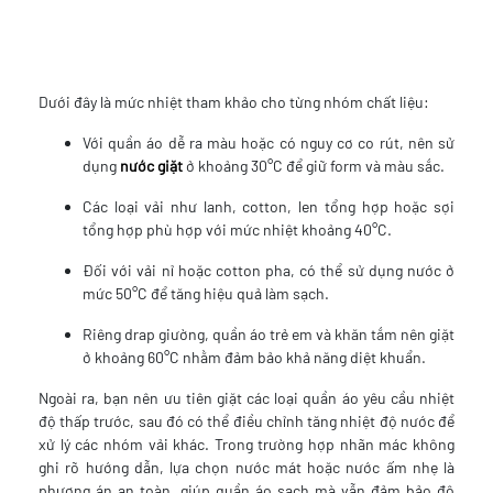
Dưới đây là mức nhiệt tham khảo cho từng nhóm chất liệu:
Với quần áo dễ ra màu hoặc có nguy cơ co rút, nên sử
dụng
nước giặt
ở khoảng 30°C để giữ form và màu sắc.
Các loại vải như lanh, cotton, len tổng hợp hoặc sợi
tổng hợp phù hợp với mức nhiệt khoảng 40°C.
Đối với vải nỉ hoặc cotton pha, có thể sử dụng nước ở
mức 50°C để tăng hiệu quả làm sạch.
Riêng drap giường, quần áo trẻ em và khăn tắm nên giặt
ở khoảng 60°C nhằm đảm bảo khả năng diệt khuẩn.
Ngoài ra, bạn nên ưu tiên giặt các loại quần áo yêu cầu nhiệt
độ thấp trước, sau đó có thể điều chỉnh tăng nhiệt độ nước để
xử lý các nhóm vải khác. Trong trường hợp nhãn mác không
ghi rõ hướng dẫn, lựa chọn nước mát hoặc nước ấm nhẹ là
phương án an toàn, giúp quần áo sạch mà vẫn đảm bảo độ