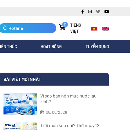
0
TIẾNG
Hotline:
VIỆT
0247.3088.845
IẾN THỨC
HOẠT ĐỘNG
TUYỂN DỤNG
BÀI VIẾT MỚI NHẤT
Vì sao bạn nên mua nước lau
kính?
08/08/2026
Trời mưa kéo dài? Thử ngay 12