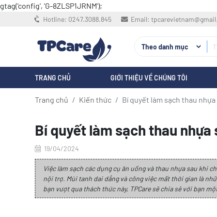
gtag('config', 'G-8ZLSP1JRNM');
Hotline:
0247.3088.845
Email:
tpcarevietnam@gmai
TRANG CHỦ
GIỚI THIỆU VỀ CHÚNG TÔI
Trang chủ
Kiến thức
Bí quyết làm sạch thau nhựa 
Bí quyết làm sạch thau nhựa 
19/04/2024
Việc làm sạch các dụng cụ ăn uống và thau nhựa sau khi ch
nội trợ. Mùi tanh dai dẳng và công việc mất thời gian là n
bạn vượt qua thách thức này, TPCare sẽ chia sẻ với bạn một