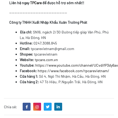
Liên hệ ngay
TPCare
để được hỗ trợ sớm nhất!!
--------------------------------------------
Công ty TNHH Xuất Nhập Khẩu Xuân Trường Phát
Địa chỉ:
SN16, ngách 2/30 Đường tiếp giáp Văn Phú, Phú
La, Hà Đông, HN
Hotline:
0247.3088.845
Email:
tpcarevietnam@gmail.com
Shopee:
tpcarevietnam
Website:
tpcare.com.vn
Youtube:
https://www.youtube.com/channel/UCvdifP3dy6
Facebook:
https://www.facebook.com/tpcarevietnam/
Cửa hàng 1:
Số 4, Ngô Thì Nhậm, Hà Cầu, Hà Đông, HN
Cửa hàng 2:
47 Tô Hiệu, P.Nguyễn Trãi, Hà Đông, HN
Chia sẻ: