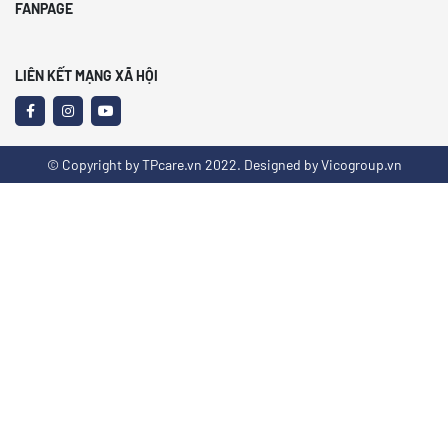
FANPAGE
LIÊN KẾT MẠNG XÃ HỘI
© Copyright by TPcare.vn 2022. Designed by Vicogroup.vn