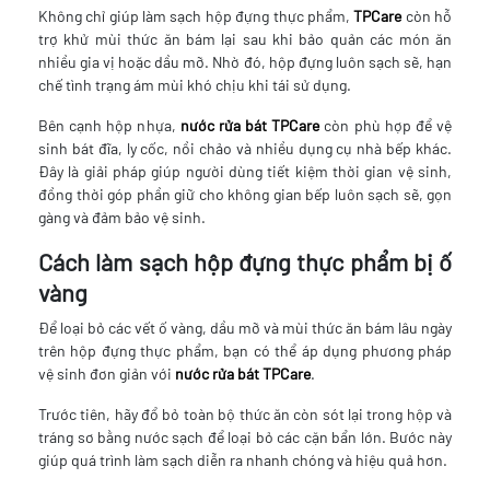
Không chỉ giúp làm sạch hộp đựng thực phẩm,
TPCare
còn hỗ
trợ khử mùi thức ăn bám lại sau khi bảo quản các món ăn
nhiều gia vị hoặc dầu mỡ. Nhờ đó, hộp đựng luôn sạch sẽ, hạn
chế tình trạng ám mùi khó chịu khi tái sử dụng.
Bên cạnh hộp nhựa,
nước rửa bát TPCare
còn phù hợp để vệ
sinh bát đĩa, ly cốc, nồi chảo và nhiều dụng cụ nhà bếp khác.
Đây là giải pháp giúp người dùng tiết kiệm thời gian vệ sinh,
đồng thời góp phần giữ cho không gian bếp luôn sạch sẽ, gọn
gàng và đảm bảo vệ sinh.
Cách làm sạch hộp đựng thực phẩm bị ố
vàng
Để loại bỏ các vết ố vàng, dầu mỡ và mùi thức ăn bám lâu ngày
trên hộp đựng thực phẩm, bạn có thể áp dụng phương pháp
vệ sinh đơn giản với
nước rửa bát TPCare
.
Trước tiên, hãy đổ bỏ toàn bộ thức ăn còn sót lại trong hộp và
tráng sơ bằng nước sạch để loại bỏ các cặn bẩn lớn. Bước này
giúp quá trình làm sạch diễn ra nhanh chóng và hiệu quả hơn.