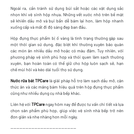
Ngoài ra, cần tránh sử dụng búi sắt hoặc các vật dụng sắc
nhọn khi vệ sinh hộp nhựa. Những vết xước nhỏ trên bề mặt
sẽ khiến dầu mỡ và bụi bẩn dễ bám lại hơn, làm hộp nhanh
xuống cấp và mất đi độ sáng đẹp ban đầu.
Hộp đựng thực phẩm bị ố vàng là tình trạng thường gặp sau
một thời gian sử dụng, đặc biệt khi thường xuyên bảo quản
các món ăn nhiều dầu mỡ hoặc có màu đậm. Tuy nhiên, với
phương pháp vệ sinh phù hợp và thói quen làm sạch thường
xuyên, bạn hoàn toàn có thể giữ cho hộp luôn sạch sẽ, hạn
chế mùi hôi và kéo dài tuổi thọ sử dụng.
Nước rửa bát TPCare
là giải pháp hỗ trợ làm sạch dầu mỡ, cặn
thức ăn và các mảng bám hiệu quả trên hộp đựng thực phẩm
cũng như nhiều dụng cụ nhà bếp khác.
Liên hệ với
TPCare
ngay hôm nay để được tư vấn chi tiết và lựa
chọn sản phẩm phù hợp, giúp việc vệ sinh nhà bếp trở nên
đơn giản và nhẹ nhàng hơn mỗi ngày.
--------------------------------------------