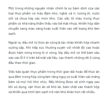
Một trong những nguyên nhân chính là sự bám dính của các
loại thực phẩm có màu đậm như: nghệ, cà ri, tương ớt, nước
sốt cà chua hay các món kho. Các sắc tố màu trong thực
phẩm có khả năng thẩm thấu vào bề mặt nhựa, khiến hộp dần
chuyển sang màu vàng hoặc xuất hiện các vết loang khó làm
sạch.
Ngoài ra, dầu mỡ từ thức ăn cũng là tác nhân khiến hộp nhanh
xuống cấp. Khi tiếp xúc thường xuyên với nhiệt độ cao hoặc
được hâm nóng trong lò vi sóng, lớp dầu mỡ có thể bám sâu
vào các lỗ li ti trên bề mặt vật liệu, tạo thành những vết ố cứng
đầu theo thời gian.
Việc bảo quản thực phẩm trong thời gian dài hoặc để thức ăn
qua đêm trong hộp cũng làm tăng nguy cơ xuất hiện các mảng
bám và mùi hôi khó chịu. Nếu không được vệ sinh ngay sau
khi sử dụng, cặn thức ăn sẽ khô lại, bám chặt vào thành hộp
và khiến quá trình làm sạch trở nên khó khăn hơn rất nhiều.