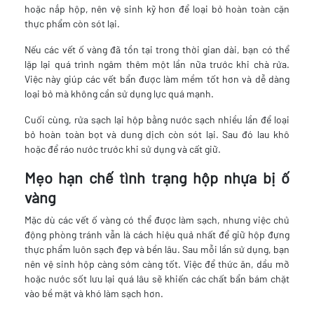
hoặc nắp hộp, nên vệ sinh kỹ hơn để loại bỏ hoàn toàn cặn
thực phẩm còn sót lại.
Nếu các vết ố vàng đã tồn tại trong thời gian dài, bạn có thể
lặp lại quá trình ngâm thêm một lần nữa trước khi chà rửa.
Việc này giúp các vết bẩn được làm mềm tốt hơn và dễ dàng
loại bỏ mà không cần sử dụng lực quá mạnh.
Cuối cùng, rửa sạch lại hộp bằng nước sạch nhiều lần để loại
bỏ hoàn toàn bọt và dung dịch còn sót lại. Sau đó lau khô
hoặc để ráo nước trước khi sử dụng và cất giữ.
Mẹo hạn chế tình trạng hộp nhựa bị ố
vàng
Mặc dù các vết ố vàng có thể được làm sạch, nhưng việc chủ
động phòng tránh vẫn là cách hiệu quả nhất để giữ hộp đựng
thực phẩm luôn sạch đẹp và bền lâu. Sau mỗi lần sử dụng, bạn
nên vệ sinh hộp càng sớm càng tốt. Việc để thức ăn, dầu mỡ
hoặc nước sốt lưu lại quá lâu sẽ khiến các chất bẩn bám chặt
vào bề mặt và khó làm sạch hơn.