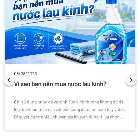
08/08/2026
Vì sao bạn nên mua nước lau kính?
Chỉ sử dụng nước để vệ sinh cửa kính thường không đủ để
loại bỏ hoàn toàn các vết bẩn cứng đầu, bụi bám hay vết ố.
Bí quyết được nhiều chuyên gia khuyên dùng là lựa chọn
nước lau kính chuyên dụng để làm sạch hiệu quả hơn. Vậy
vì sao bạn nên sử dụng nước lau kính thay vì chỉ dùng nước
thông thường? Cùng khám phá những lý do ngay dưới đây.