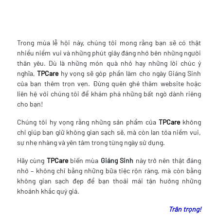
Trong mùa lễ hội này, chúng tôi mong rằng bạn sẽ có thật
nhiều niềm vui và những phút giây đáng nhớ bên những người
thân yêu. Dù là những món quà nhỏ hay những lời chúc ý
nghĩa,
TPCare
hy vọng sẽ góp phần làm cho ngày Giáng Sinh
của bạn thêm trọn vẹn. Đừng quên ghé thăm website hoặc
liên hệ với chúng tôi để khám phá những bất ngờ dành riêng
cho bạn!
Chúng tôi hy vọng rằng những sản phẩm của
TPCare
không
chỉ giúp bạn giữ không gian sạch sẽ, mà còn lan tỏa niềm vui,
sự nhẹ nhàng và yên tâm trong từng ngày sử dụng.
Hãy cùng
TPCare
biến mùa
Giáng Sinh
này trở nên thật đáng
nhớ – không chỉ bằng những bữa tiệc rộn ràng, mà còn bằng
không gian sạch đẹp để bạn thoải mái tận hưởng những
khoảnh khắc quý giá.
Trân trọng!