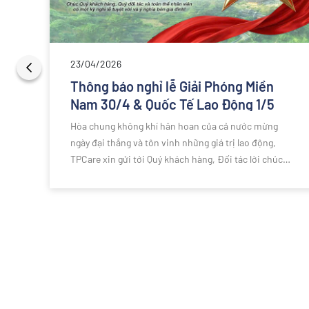
23/04/2026
Thông báo nghỉ lễ Giải Phóng Miền
Nam 30/4 & Quốc Tế Lao Động 1/5
Hòa chung không khí hân hoan của cả nước mừng
ngày đại thắng và tôn vinh những giá trị lao động,
TPCare xin gửi tới Quý khách hàng, Đối tác lời chúc
n
sức khỏe và một kỳ nghỉ lễ thật ý nghĩa.
h
ôi