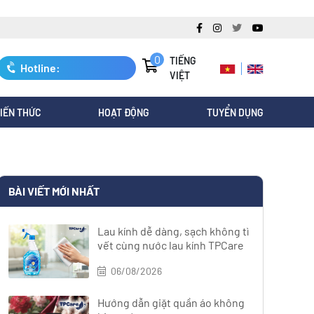
0
TIẾNG
Hotline:
VIỆT
0247.3088.845
IẾN THỨC
HOẠT ĐỘNG
TUYỂN DỤNG
BÀI VIẾT MỚI NHẤT
Lau kính dễ dàng, sạch không tì
vết cùng nước lau kính TPCare
06/08/2026
Hướng dẫn giặt quần áo không