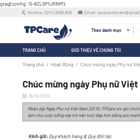
gtag('config', 'G-8ZLSP1JRNM');
Hotline:
0247.3088.845
Email:
tpcarevietnam@gmai
TRANG CHỦ
GIỚI THIỆU VỀ CHÚNG TÔI
Trang chủ
Hoạt động
Chúc mừng ngày Phụ nữ Việ
Chúc mừng ngày Phụ nữ Việt
15/10/2024
Nhân dịp Ngày Phụ nữ Việt Nam 20/10, TPCare xin gửi những
làm cho cuộc sống này trở nên tươi đẹp hơn bằng sức mạnh,
Kính gửi:
Quý khách hàng & Quý đối tác