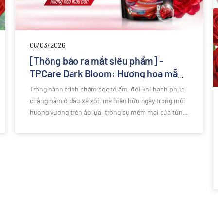
06/03/2026
[Thông báo ra mắt siêu phẩm] –
TPCare Dark Bloom: Hương hoa mẫu
đơn huyền bí trong diện mạo mới
Trong hành trình chăm sóc tổ ấm, đôi khi hạnh phúc
chẳng nằm ở đâu xa xôi, mà hiện hữu ngay trong mùi
hương vương trên áo lụa, trong sự mềm mại của từng
sợi vải chạm vào làn da. TPCare tin rằng, mỗi lần giặt
giũ không chỉ là làm sạch, mà là một sự nâng niu, một
cách để chúng ta kể câu chuyện tình yêu với gia đình
mình qua những gì tinh túy nhất từ thiên nhiên