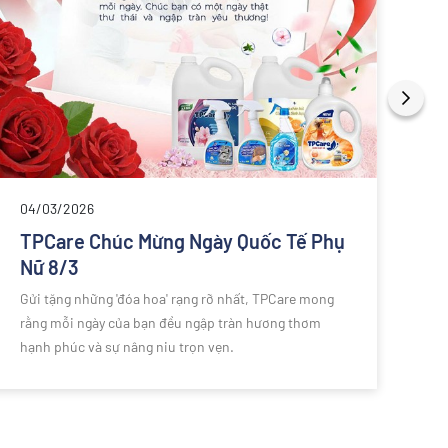
03
[H
rà
tế
Sán
04/03/2026
với
TPCare Chúc Mừng Ngày Quốc Tế Phụ
hoà
Nữ 8/3
lãm
Gửi tặng những 'đóa hoa' rạng rỡ nhất, TPCare mong
thu
rằng mỗi ngày của bạn đều ngập tràn hương thơm
điể
hạnh phúc và sự nâng niu trọn vẹn.
giả