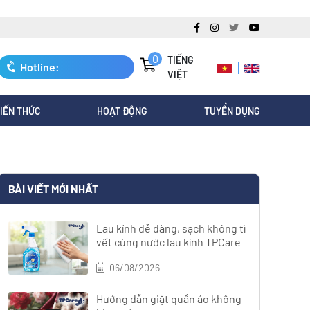
0
TIẾNG
Hotline:
VIỆT
0247.3088.845
IẾN THỨC
HOẠT ĐỘNG
TUYỂN DỤNG
BÀI VIẾT MỚI NHẤT
Lau kính dễ dàng, sạch không tì
vết cùng nước lau kính TPCare
06/08/2026
Hướng dẫn giặt quần áo không