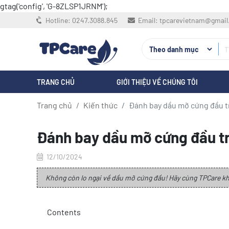
gtag('config', 'G-8ZLSP1JRNM');
Hotline:
0247.3088.845
Email:
tpcarevietnam@gmai
TRANG CHỦ
GIỚI THIỆU VỀ CHÚNG TÔI
Trang chủ
Kiến thức
Đánh bay dầu mỡ cứng đầu trê
Đánh bay dầu mỡ cứng đầu trên
12/10/2024
Không còn lo ngại về dầu mỡ cứng đầu! Hãy cùng TPCare kh
Contents