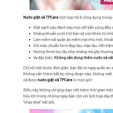
Nước giặt xả
TPCare
tích hợp tới 6 công dụng tron
Giặt sạch sâu đánh bay mọi vết bẩn cứng đầu 
Kháng khuẩn vượt trội bảo vệ sức khỏe từ nh
Làm mềm vải quần áo mềm mại như mới, thoải
Giữ màu chuẩn form đẹp lâu, mặc lâu, tiết kiệ
Hương thơm lưu lâu nhẹ nhàng mà gây thươn
Và đặc biệt:
Không cần dùng thêm nước xả vải
Chỉ với một bước đơn giản, bạn đã có ngay quần áo
Không cần thêm bất kỳ công đoạn nào, không mất th
cả được
nước giặt xả
TPCare
lo trọn gói!
Điều này không chỉ giúp bạn tiết kiệm thời gian một
hữu ích trong những ngày bận rộn với lịch họp dày
“chạy deal” sát giờ.