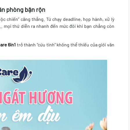
văn phòng bận rộn
uộc chiến” căng thẳng. Từ chạy deadline, họp hành, xử lý
h… mọi thứ diễn ra nhanh đến mức đôi khi bạn chẳng còn
are 6in1
trở thành “cứu tinh” không thể thiếu của giới văn