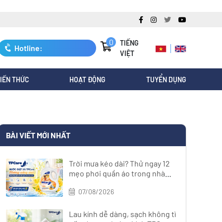
0
TIẾNG
Hotline:
VIỆT
0247.3088.845
IẾN THỨC
HOẠT ĐỘNG
TUYỂN DỤNG
BÀI VIẾT MỚI NHẤT
Trời mưa kéo dài? Thử ngay 12
mẹo phơi quần áo trong nhà
nhanh khô
07/08/2026
Lau kính dễ dàng, sạch không tì