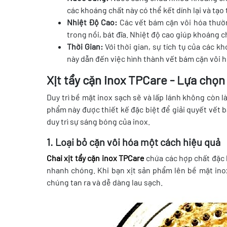
các khoáng chất này có thể kết dính lại và tạo
Nhiệt Độ Cao:
Các vết bám cặn vôi hóa thườn
trong nồi, bát đĩa. Nhiệt độ cao giúp khoáng
Thời Gian:
Với thời gian, sự tích tụ của các k
này dẫn đến việc hình thành vết bám cặn vôi h
Xịt tẩy cặn inox TPCare - Lựa chọn
Duy trì bề mặt inox sạch sẽ và lấp lánh không còn l
phẩm này được thiết kế đặc biệt để giải quyết vết 
duy trì sự sáng bóng của inox.
1. Loại bỏ cặn vôi hóa một cách hiệu quả
Chai xịt tẩy cặn inox TPCare
chứa các hợp chất đặc b
nhanh chóng. Khi bạn xịt sản phẩm lên bề mặt inox
chúng tan ra và dễ dàng lau sạch.