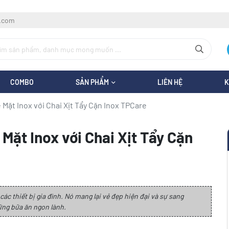
l.com
COMBO
SẢN PHẨM
LIÊN HỆ
K
Mặt Inox với Chai Xịt Tẩy Cặn Inox TPCare
Mặt Inox với Chai Xịt Tẩy Cặn
c thiết bị gia đình. Nó mang lại vẻ đẹp hiện đại và sự sang
ững bữa ăn ngon lành.