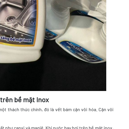
 trên bề mặt inox
ột thách thức chính, đó là vết bám cặn vôi hóa. Cặn vôi
 như canxi và magiê. Khi nước bay hơi trên bề mặt inox,