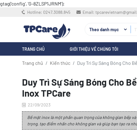
gtag('config', 'G-8ZLSP1JRNM');
Hotline:
0247.3088.845
Email:
tpcarevietnam@gmai
TRANG CHỦ
GIỚI THIỆU VỀ CHÚNG TÔI
Trang chủ
Kiến thức
Duy Trì Sự Sáng Bóng Cho Bề 
Duy Trì Sự Sáng Bóng Cho Bề 
Inox TPCare
22/09/2023
Bề mặt inox là một phần quan trọng của không gian bếp và cá
trọng, tạo điểm nhấn cho không gian và giúp bạn tạo ra nh