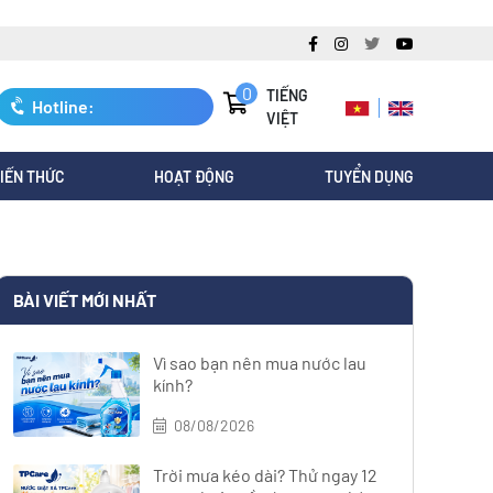
0
TIẾNG
Hotline:
VIỆT
0247.3088.845
IẾN THỨC
HOẠT ĐỘNG
TUYỂN DỤNG
BÀI VIẾT MỚI NHẤT
Vì sao bạn nên mua nước lau
kính?
08/08/2026
Trời mưa kéo dài? Thử ngay 12