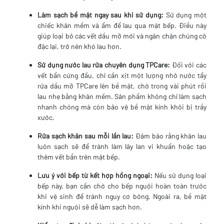
Làm sạch bề mặt ngay sau khi sử dụng:
Sử dụng một
chiếc khăn mềm và ẩm để lau qua mặt bếp. Điều này
giúp loại bỏ các vết dầu mỡ mới và ngăn chặn chúng cô
đặc lại, trở nên khó lau hơn.
Sử dụng nước lau rửa chuyên dụng TPCare:
Đối với các
vết bẩn cứng đầu, chỉ cần xịt một lượng nhỏ nước tẩy
rửa dầu mỡ TPCare lên bề mặt, chờ trong vài phút rồi
lau nhẹ bằng khăn mềm. Sản phẩm không chỉ làm sạch
nhanh chóng mà còn bảo vệ bề mặt kính khỏi bị trầy
xước.
Rửa sạch khăn sau mỗi lần lau:
Đảm bảo rằng khăn lau
luôn sạch sẽ để tránh làm lây lan vi khuẩn hoặc tạo
thêm vết bẩn trên mặt bếp.
Lưu ý với bếp từ kết hợp hồng ngoại:
Nếu sử dụng loại
bếp này, bạn cần chờ cho bếp nguội hoàn toàn trước
khi vệ sinh để tránh nguy cơ bỏng. Ngoài ra, bề mặt
kính khi nguội sẽ dễ làm sạch hơn.