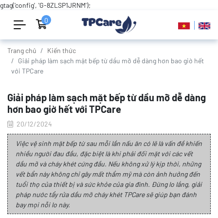
gtag('config', 'G-8ZLSP1JRNM');
0
Trang chủ
Kiến thức
Giải pháp làm sạch mặt bếp từ dầu mỡ dễ dàng hơn bao giờ hết
với TPCare
Giải pháp làm sạch mặt bếp từ dầu mỡ dễ dàng
hơn bao giờ hết với TPCare
20/12/2024
Việc vệ sinh mặt bếp từ sau mỗi lần nấu ăn có lẽ là vấn đề khiến
nhiều người đau đầu, đặc biệt là khi phải đối mặt với các vết
dầu mỡ và cháy khét cứng đầu. Nếu không xử lý kịp thời, những
vết bẩn này không chỉ gây mất thẩm mỹ mà còn ảnh hưởng đến
tuổi thọ của thiết bị và sức khỏe của gia đình. Đừng lo lắng, giải
pháp nước tẩy rửa dầu mỡ cháy khét TPCare sẽ giúp bạn đánh
bay mọi nỗi lo này.