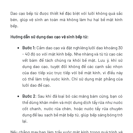
Dao cạo bếp từ được thiết kế đặc biệt với lưỡi không quá sắc
bén, giúp vệ sinh an toàn mà không làm hư hại bề mặt kính
bếp.
Hướng dẫn sử dụng dao cạo vệ sinh bếp từ:
Bước 1:
Cầm dao cạo và đặt nghiêng lưỡi dao khoảng 30
- 40 độ so với mặt kính bếp. Nhẹ nhàng và từ từ cạo các
vết bám để tách chúng ra khỏi bề mặt. Lưu ý, khi sử
dụng dao cạo, tuyệt đối không để các cạnh sắc nhọn
của dao tiếp xúc trực tiếp với bề mặt kính, vì điều này
có thể làm trầy xước kính. Chỉ sử dụng mặt phẳng của
lưỡi dao để cạo.
Bước 2
: Sau khi đã loại bỏ các mảng bám cứng, bạn có
thể dùng khăn mềm và một dung dịch tẩy rửa như nước
cốt chanh, nước rửa chén, hoặc nước tẩy rửa chuyên
dụng để lau sạch bề mặt bếp từ, giúp bếp sáng bóng trở
lại.
Nếu chẳng may bạn làm trầy xước mặt kính trong quá trình vệ