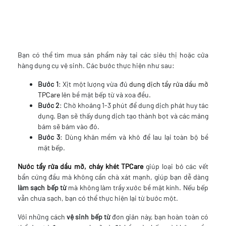
Bạn có thể tìm mua sản phẩm này tại các siêu thị hoặc cửa
hàng dụng cụ vệ sinh. Các bước thực hiện như sau:
Bước 1
: Xịt một lượng vừa đủ
dung dịch tẩy rửa dầu mỡ
TPCare
lên bề mặt bếp từ và xoa đều.
Bước 2
: Chờ khoảng 1-3 phút để dung dịch phát huy tác
dụng. Bạn sẽ thấy dung dịch tạo thành bọt và các mảng
bám sẽ bám vào đó.
Bước 3
: Dùng khăn mềm và khô để lau lại toàn bộ bề
mặt bếp.
Nước tẩy rửa dầu mỡ, cháy khét TPCare
giúp loại bỏ các vết
bẩn cứng đầu mà không cần chà xát mạnh, giúp bạn dễ dàng
làm sạch bếp từ
mà không làm trầy xước bề mặt kính. Nếu bếp
vẫn chưa sạch, bạn có thể thực hiện lại từ bước một.
Với những cách
vệ sinh bếp từ
đơn giản này, bạn hoàn toàn có