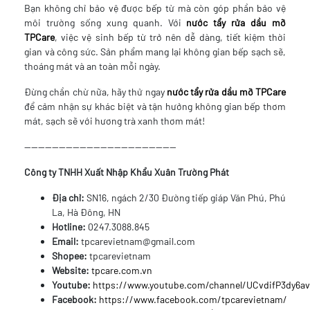
Bạn không chỉ bảo vệ được bếp từ mà còn góp phần bảo vệ
môi trường sống xung quanh. Với
nước tẩy rửa dầu mỡ
TPCare
, việc vệ sinh bếp từ trở nên dễ dàng, tiết kiệm thời
gian và công sức. Sản phẩm mang lại không gian bếp sạch sẽ,
thoáng mát và an toàn mỗi ngày.
Đừng chần chừ nữa, hãy thử ngay
nước tẩy rửa dầu mỡ TPCare
để cảm nhận sự khác biệt và tận hưởng không gian bếp thơm
mát, sạch sẽ với hương trà xanh thơm mát!
--------------------------------------------
Công ty TNHH Xuất Nhập Khẩu Xuân Trường Phát
Địa chỉ:
SN16, ngách 2/30 Đường tiếp giáp Văn Phú, Phú
La, Hà Đông, HN
Hotline:
0247.3088.845
Email:
tpcarevietnam@gmail.com
Shopee:
tpcarevietnam
Website:
tpcare.com.vn
Youtube:
https://www.youtube.com/channel/UCvdifP3dy6
Facebook:
https://www.facebook.com/tpcarevietnam/