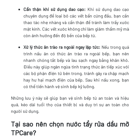
Cẩn thận khi sử dụng dao cạo:
Khi sử dụng dao cạo
chuyên dụng để loại bỏ các vết bẩn cứng đầu, bạn cần
thao tác nhẹ nhàng và cẩn thận để tránh làm trầy xước
mặt kính. Các vết xước không chỉ làm giảm thẩm mỹ mà
còn ảnh hưởng đến độ bền của bếp từ.
Xử lý thức ăn trào ra ngoài ngay lập tức:
Nếu trong quá
trình nấu ăn có thức ăn trào ra ngoài bếp, bạn nên
nhanh chóng tắt bếp và lau sạch ngay bằng khăn khô.
Điều này giúp ngăn ngừa tình trạng thức ăn tiếp xúc với
các bộ phận điện tử bên trong, tránh gây ra chập mạch
hay hư hại mạch điện của bếp. Sau khi nấu xong, bạn
có thể tiến hành vệ sinh bếp kỹ lưỡng.
Những lưu ý này sẽ giúp bạn vệ sinh bếp từ an toàn và hiệu
quả, kéo dài tuổi thọ của thiết bị và duy trì sự an toàn cho
người sử dụng.
Tại sao nên chọn nước tẩy rửa dầu mỡ
TPCare?