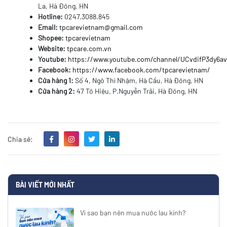
La, Hà Đông, HN
Hotline:
0247.3088.845
Email:
tpcarevietnam@gmail.com
Shopee:
tpcarevietnam
Website:
tpcare.com.vn
Youtube:
https://www.youtube.com/channel/UCvdifP3dy6
Facebook:
https://www.facebook.com/tpcarevietnam/
Cửa hàng 1:
Số 4, Ngô Thì Nhậm, Hà Cầu, Hà Đông, HN
Cửa hàng 2:
47 Tô Hiệu, P.Nguyễn Trãi, Hà Đông, HN
Chia sẻ:
BÀI VIẾT MỚI NHẤT
Vì sao bạn nên mua nước lau kính?