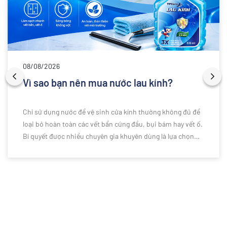
08/08/2026
Vì sao bạn nên mua nước lau kính?
Chỉ sử dụng nước để vệ sinh cửa kính thường không đủ để
loại bỏ hoàn toàn các vết bẩn cứng đầu, bụi bám hay vết ố.
Bí quyết được nhiều chuyên gia khuyên dùng là lựa chọn
nước lau kính chuyên dụng để làm sạch hiệu quả hơn. Vậy
vì sao bạn nên sử dụng nước lau kính thay vì chỉ dùng nước
thông thường? Cùng khám phá những lý do ngay dưới đây.