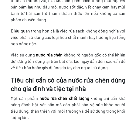
thức ăn thường vượt xa khả năng làm sạch thông thường. Vết
bẩn bám lâu như dầu mỡ, nước sốt đặc, vết cháy xém hay mùi
tanh từ hải sản trở thành thách thức lớn nếu không có sản
phẩm chuyên dụng.
Điều quan trọng hơn cả là việc rửa sạch không đồng nghĩa với
việc phải sử dụng các loại hóa chất mạnh hay hương liệu tổng
hợp nồng nặc.
Việc sử dụng
nước rửa chén
không rõ nguồn gốc có thể khiến
dư lượng tồn đọng lại trên bát đĩa, lâu ngày dẫn đến các vấn đề
về tiêu hóa hoặc gây dị ứng da tay cho người sử dụng.
Tiêu chí cần có của nước rửa chén dùng
cho gia đình và tiệc tại nhà
Một sản phẩm
nước rửa chén chất lượng
không chỉ cần khả
năng đánh bật vết bẩn mà còn phải bảo vệ sức khỏe người
tiêu dùng, thân thiện với môi trường và dễ sử dụng trong khối
lượng lớn.