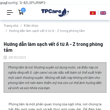
gtag('config', 'G-8ZLSP1JRNM');
0
Trang chủ
Kiến thức
Hướng dẫn làm sạch vết ố từ A - Z trong phòng tắm
Hướng dẫn làm sạch vết ố từ A - Z trong phòng
tắm
28/10/2023
Phòng tắm là nơi thường xuyên sử dụng nước, và điều này có
nghĩa rằng vết ố, cặn canxi và các dấu vết bám có thể xuất hiện
một cách thường xuyên. Những vết bẩn này không chỉ làm cho
phòng tắm trở nên kém thẩm mỹ mà còn có thể ảnh hưởng đến
vệ sinh và sức khỏe của bạn.
Phòng tắm là một phần quan trọng của ngôi nhà, nơi chúng ta
bắt đầu một ngày mới và kết thúc một ngày dài. Để đảm bảo