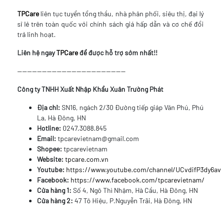
TPCare
liên tục tuyển tổng thầu, nhà phân phối, siêu thị, đại lý
sỉ lẻ trên toàn quốc với chính sách giá hấp dẫn và cơ chế đổi
trả linh hoạt.
Liên hệ ngay
TPCare
để được hỗ trợ sớm nhất!!
--------------------------------------------
Công ty TNHH Xuất Nhập Khẩu Xuân Trường Phát
Địa chỉ:
SN16, ngách 2/30 Đường tiếp giáp Văn Phú, Phú
La, Hà Đông, HN
Hotline:
0247.3088.845
Email:
tpcarevietnam@gmail.com
Shopee:
tpcarevietnam
Website:
tpcare.com.vn
Youtube:
https://www.youtube.com/channel/UCvdifP3dy6
Facebook:
https://www.facebook.com/tpcarevietnam/
Cửa hàng 1:
Số 4, Ngô Thì Nhậm, Hà Cầu, Hà Đông, HN
Cửa hàng 2:
47 Tô Hiệu, P.Nguyễn Trãi, Hà Đông, HN