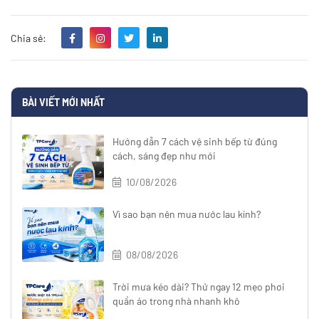
Chia sẻ:
BÀI VIẾT MỚI NHẤT
Hướng dẫn 7 cách vệ sinh bếp từ đúng
cách, sáng đẹp như mới
10/08/2026
Vì sao bạn nên mua nước lau kính?
08/08/2026
Trời mưa kéo dài? Thử ngay 12 mẹo phơi
quần áo trong nhà nhanh khô