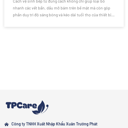
Cách vệ sinh bếp từ đúng cách không chỉ giúp loại bỏ
nhanh các vết bẩn, dầu mỡ bám trên bề mặt mà còn góp
phần duy trì độ sáng bóng và kéo dài tuổi thọ của thiết bị.
Chỉ cần áp dụng đúng phương pháp kết hợp với dung dịch
vệ sinh chuyên dụng và thao tác làm sạch đúng kỹ thuật,
bếp từ sẽ luôn sạch đẹp, hoạt động ổn định và đảm bảo an
toàn trong suốt quá trình sử dụng.
Công ty TNHH Xuất Nhập Khẩu Xuân Trường Phát