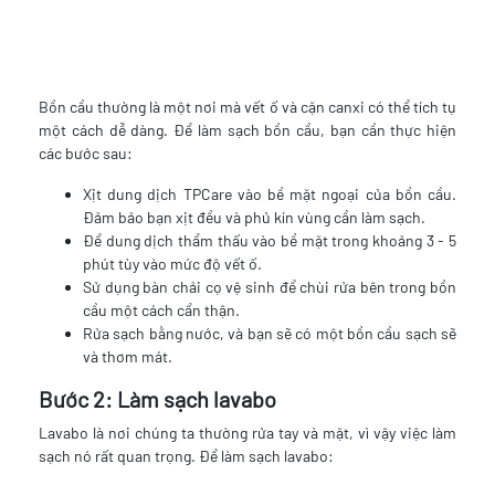
Bồn cầu thường là một nơi mà vết ố và cặn canxi có thể tích tụ
một cách dễ dàng. Để làm sạch bồn cầu, bạn cần thực hiện
các bước sau:
Xịt dung dịch TPCare vào bề mặt ngoại của bồn cầu.
Đảm bảo bạn xịt đều và phủ kín vùng cần làm sạch.
Để dung dịch thẩm thấu vào bề mặt trong khoảng 3 - 5
phút tùy vào mức độ vết ố.
Sử dụng bàn chải cọ vệ sinh để chùi rửa bên trong bồn
cầu một cách cẩn thận.
Rửa sạch bằng nước, và bạn sẽ có một bồn cầu sạch sẽ
và thơm mát.
Bước 2: Làm sạch lavabo
Lavabo là nơi chúng ta thường rửa tay và mặt, vì vậy việc làm
sạch nó rất quan trọng. Để làm sạch lavabo: