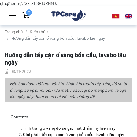
gtag('config', 'G-8ZLSP1JRNM');
0
Trang chủ
Kiến thức
Hướng dẫn tẩy cặn ố vàng bồn cầu, lavabo lâu ngày
Hướng dẫn tẩy cặn ố vàng bồn cầu, lavabo lâu
ngày
06/11/2023
Nếu bạn đang đối mặt với khó khăn khi muốn tẩy trắng đồ sứ bị
ố vàng, sứ vệ sinh, bồn rửa mặt, hoặc loại bỏ mảng bám và cặn
lâu ngày, hãy tham khảo bài viết của chúng tôi.
Contents
Tình trạng ố vàng đồ sứ gây mất thẩm mỹ hiện nay
Giải pháp tẩy sạch cặn ố vàng bồn cầu, lavabo lâu ngày