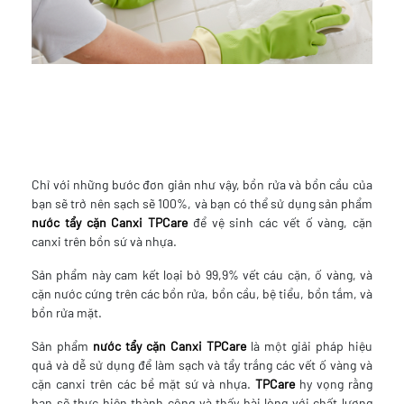
Chỉ với những bước đơn giản như vậy, bồn rửa và bồn cầu của
bạn sẽ trở nên sạch sẽ 100%, và bạn có thể sử dụng sản phẩm
nước tẩy cặn Canxi TPCare
để vệ sinh các vết ố vàng, cặn
canxi trên bồn sứ và nhựa.
Sản phẩm này cam kết loại bỏ 99,9% vết cáu cặn, ố vàng, và
cặn nước cứng trên các bồn rửa, bồn cầu, bệ tiểu, bồn tắm, và
bồn rửa mặt.
Sản phẩm
nước tẩy cặn Canxi TPCare
là một giải pháp hiệu
quả và dễ sử dụng để làm sạch và tẩy trắng các vết ố vàng và
cặn canxi trên các bề mặt sứ và nhựa.
TPCare
hy vọng rằng
bạn sẽ thực hiện thành công và thấy hài lòng với chất lượng