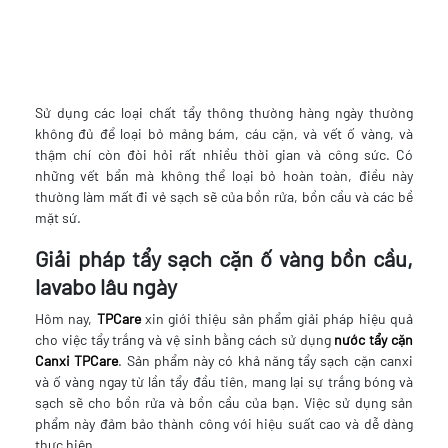
Sử dụng các loại chất tẩy thông thường hàng ngày thường
không đủ để loại bỏ mảng bám, cáu cặn, và vết ố vàng, và
thậm chí còn đòi hỏi rất nhiều thời gian và công sức. Có
những vết bẩn mà không thể loại bỏ hoàn toàn, điều này
thường làm mất đi vẻ sạch sẽ của bồn rửa, bồn cầu và các bề
mặt sứ.
Giải pháp tẩy sạch cặn ố vàng bồn cầu,
lavabo lâu ngày
Hôm nay,
TPCare
xin giới thiệu sản phẩm giải pháp hiệu quả
cho việc tẩy trắng và vệ sinh bằng cách sử dụng
nước tẩy cặn
Canxi TPCare
. Sản phẩm này có khả năng tẩy sạch cặn canxi
và ố vàng ngay từ lần tẩy đầu tiên, mang lại sự trắng bóng và
sạch sẽ cho bồn rửa và bồn cầu của bạn. Việc sử dụng sản
phẩm này đảm bảo thành công với hiệu suất cao và dễ dàng
thực hiện.