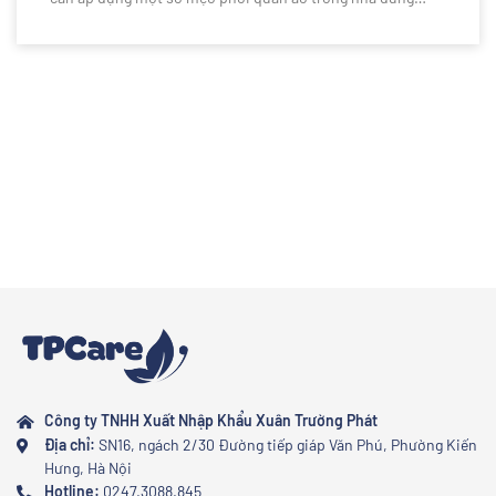
cách, bạn vẫn có thể giữ trang phục luôn khô ráo, thơm
tho và sạch sẽ dù thời tiết ẩm ướt kéo dài. Bài viết dưới
đây sẽ chia sẻ những kinh nghiệm hữu ích giúp việc giặt
giũ trở nên đơn giản và hiệu quả hơn.
Công ty TNHH Xuất Nhập Khẩu Xuân Trường Phát
Địa chỉ:
SN16, ngách 2/30 Đường tiếp giáp Văn Phú, Phường Kiến
Hưng, Hà Nội
Hotline:
0247.3088.845