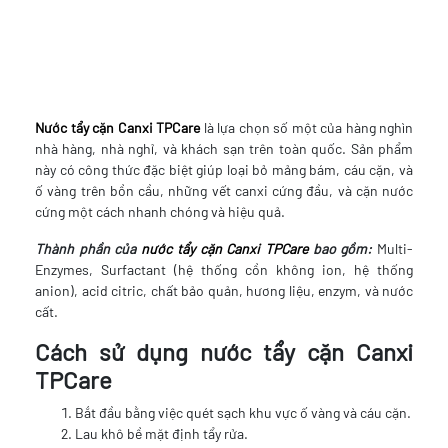
Nước tẩy cặn Canxi TPCare
là lựa chọn số một của hàng nghìn
nhà hàng, nhà nghỉ, và khách sạn trên toàn quốc. Sản phẩm
này có công thức đặc biệt giúp loại bỏ mảng bám, cáu cặn, và
ố vàng trên bồn cầu, những vết canxi cứng đầu, và cặn nước
cứng một cách nhanh chóng và hiệu quả.
Thành phần của
nước tẩy cặn Canxi TPCare
bao gồm:
Multi-
Enzymes, Surfactant (hệ thống cồn không ion, hệ thống
anion), acid citric, chất bảo quản, hương liệu, enzym, và nước
cất.
Cách sử dụng nước tẩy cặn Canxi
TPCare
Bắt đầu bằng việc quét sạch khu vực ố vàng và cáu cặn.
Lau khô bề mặt định tẩy rửa.