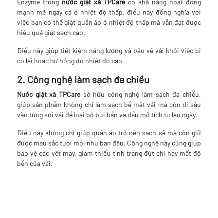
Enzyme trong
nước giặt xả TPCare
có khả năng hoạt động
mạnh mẽ ngay cả ở nhiệt độ thấp, điều này đồng nghĩa với
việc bạn có thể giặt quần áo ở nhiệt độ thấp mà vẫn đạt được
hiệu quả giặt sạch cao.
Điều này giúp tiết kiệm năng lượng và bảo vệ vải khỏi việc bị
co lại hoặc hư hỏng do nhiệt độ cao.
2. Công nghệ làm sạch đa chiều
Nước giặt xả TPCare
sở hữu công nghệ làm sạch đa chiều,
giúp sản phẩm không chỉ làm sạch bề mặt vải mà còn đi sâu
vào từng sợi vải để loại bỏ bụi bẩn và dầu mỡ tích tụ lâu ngày.
Điều này không chỉ giúp quần áo trở nên sạch sẽ mà còn giữ
được màu sắc tươi mới như ban đầu. Công nghệ này cũng giúp
bảo vệ các vết may, giảm thiểu tình trạng đứt chỉ hay mất độ
bền của vải.