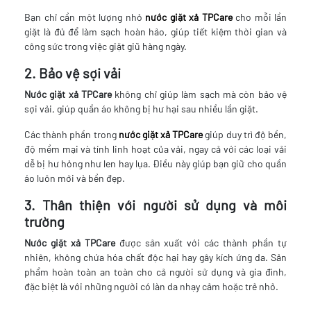
Bạn chỉ cần một lượng nhỏ
nước giặt xả TPCare
cho mỗi lần
giặt là đủ để làm sạch hoàn hảo, giúp tiết kiệm thời gian và
công sức trong việc giặt giũ hàng ngày.
2. Bảo vệ sợi vải
Nước giặt xả TPCare
không chỉ giúp làm sạch mà còn bảo vệ
sợi vải, giúp quần áo không bị hư hại sau nhiều lần giặt.
Các thành phần trong
nước giặt xả TPCare
giúp duy trì độ bền,
độ mềm mại và tính linh hoạt của vải, ngay cả với các loại vải
dễ bị hư hỏng như len hay lụa. Điều này giúp bạn giữ cho quần
áo luôn mới và bền đẹp.
3. Thân thiện với người sử dụng và môi
trường
Nước giặt xả TPCare
được sản xuất với các thành phần tự
nhiên, không chứa hóa chất độc hại hay gây kích ứng da. Sản
phẩm hoàn toàn an toàn cho cả người sử dụng và gia đình,
đặc biệt là với những người có làn da nhạy cảm hoặc trẻ nhỏ.