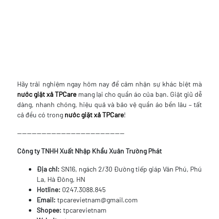
Hãy trải nghiệm ngay hôm nay để cảm nhận sự khác biệt mà
nước giặt xả TPCare
mang lại cho quần áo của bạn. Giặt giũ dễ
dàng, nhanh chóng, hiệu quả và bảo vệ quần áo bền lâu – tất
cả đều có trong
nước giặt xả TPCare
!
--------------------------------------------
Công ty TNHH Xuất Nhập Khẩu Xuân Trường Phát
Địa chỉ:
SN16, ngách 2/30 Đường tiếp giáp Văn Phú, Phú
La, Hà Đông, HN
Hotline:
0247.3088.845
Email:
tpcarevietnam@gmail.com
Shopee:
tpcarevietnam