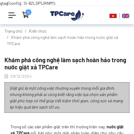
gtag('config', 'G-8ZLSP1JRNM');
0
Trang chủ
Kiến thức
Khám phá công nghệ làm sạch hoàn hảo trong nước giặt xả
TPCare
Khám phá công nghệ làm sạch hoàn hảo trong
nước giặt xả TPCare
29/12/2024
Giặt giũ là một công việc thường xuyên trong mỗi gia đình,
nhưng không phải ai cũng biết rằng việc lựa chọn sản phẩm
giặt phù hợp có thể giúp tiết kiệm thời gian, công sức và mang
lại hiệu quả làm sạch tối ưu.
Trong số các sản phẩm giặt trên thị trường hiện nay,
nước giặt
xả TPCare
nổi bật như một giải pháp toàn diện cho nhu cầu