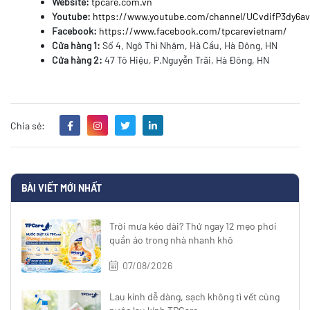
Website:
tpcare.com.vn
Youtube:
https://www.youtube.com/channel/UCvdifP3dy6
Facebook:
https://www.facebook.com/tpcarevietnam/
Cửa hàng 1:
Số 4, Ngô Thì Nhậm, Hà Cầu, Hà Đông, HN
Cửa hàng 2:
47 Tô Hiệu, P.Nguyễn Trãi, Hà Đông, HN
Chia sẻ:
BÀI VIẾT MỚI NHẤT
Trời mưa kéo dài? Thử ngay 12 mẹo phơi
quần áo trong nhà nhanh khô
07/08/2026
Lau kính dễ dàng, sạch không tì vết cùng