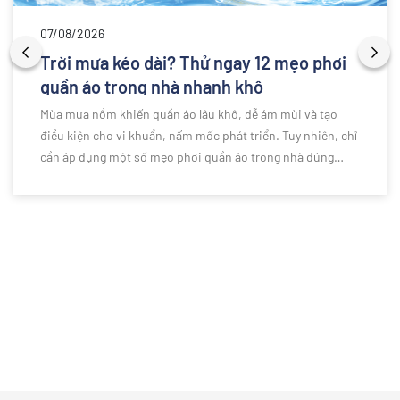
07/08/2026
Trời mưa kéo dài? Thử ngay 12 mẹo phơi
quần áo trong nhà nhanh khô
Mùa mưa nồm khiến quần áo lâu khô, dễ ám mùi và tạo
điều kiện cho vi khuẩn, nấm mốc phát triển. Tuy nhiên, chỉ
cần áp dụng một số mẹo phơi quần áo trong nhà đúng
cách, bạn vẫn có thể giữ trang phục luôn khô ráo, thơm
tho và sạch sẽ dù thời tiết ẩm ướt kéo dài. Bài viết dưới
đây sẽ chia sẻ những kinh nghiệm hữu ích giúp việc giặt
giũ trở nên đơn giản và hiệu quả hơn.