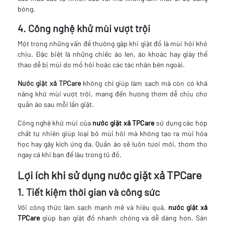
bóng.
4. Công nghệ khử mùi vượt trội
Một trong những vấn đề thường gặp khi giặt đồ là mùi hôi khó
chịu. Đặc biệt là những chiếc áo len, áo khoác hay giày thể
thao dễ bị mùi do mồ hôi hoặc các tác nhân bên ngoài.
Nước giặt xả TPCare
không chỉ giúp làm sạch mà còn có khả
năng khử mùi vượt trội, mang đến hương thơm dễ chịu cho
quần áo sau mỗi lần giặt.
Công nghệ khử mùi của
nước giặt xả TPCare
sử dụng các hợp
chất tự nhiên giúp loại bỏ mùi hôi mà không tạo ra mùi hóa
học hay gây kích ứng da. Quần áo sẽ luôn tươi mới, thơm tho
ngay cả khi bạn để lâu trong tủ đồ.
Lợi ích khi sử dụng nước giặt xả TPCare
1. Tiết kiệm thời gian và công sức
Với công thức làm sạch mạnh mẽ và hiệu quả,
nước giặt xả
TPCare
giúp bạn giặt đồ nhanh chóng và dễ dàng hơn. Sản