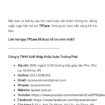
Nếu bạn có bất kỳ câu hỏi nào hoặc cần thêm thông tin, đừng
ngần ngại liên hệ với
TPCare
. Chúng tôi luôn sẵn sàng hỗ trợ
bạn.
Liên hệ ngay
TPCare
để được hỗ trợ sớm nhất!!
--------------------------------------------
Công ty TNHH Xuất Nhập Khẩu Xuân Trường Phát
Địa chỉ:
SN16, ngách 2/30 Đường tiếp giáp Văn Phú, Phú
La, Hà Đông, HN
Hotline:
0247.3088.845
Email:
tpcarevietnam@gmail.com
Shopee:
tpcarevietnam
Website:
tpcare.com.vn
Youtube:
https://www.youtube.com/channel/UCvdifP3dy6
Facebook:
https://www.facebook.com/tpcarevietnam/
Cửa hàng 1:
Số 4, Ngô Thì Nhậm, Hà Cầu, Hà Đông, HN