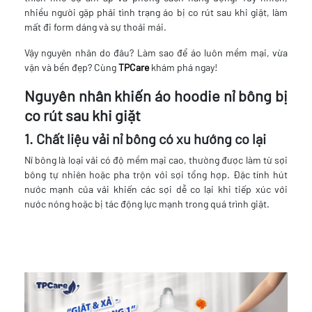
nhiều người gặp phải tình trạng áo bị co rút sau khi giặt, làm
mất đi form dáng và sự thoải mái.
Vậy nguyên nhân do đâu? Làm sao để áo luôn mềm mại, vừa
vặn và bền đẹp? Cùng
TPCare
khám phá ngay!
Nguyên nhân khiến áo hoodie nỉ bông bị
co rút sau khi giặt
1. Chất liệu vải nỉ bông có xu hướng co lại
Nỉ bông là loại vải có độ mềm mại cao, thường được làm từ sợi
bông tự nhiên hoặc pha trộn với sợi tổng hợp. Đặc tính hút
nước mạnh của vải khiến các sợi dễ co lại khi tiếp xúc với
nước nóng hoặc bị tác động lực mạnh trong quá trình giặt.