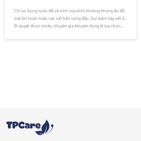
Chỉ sử dụng nước để vệ sinh cửa kính thường không đủ để
loại bỏ hoàn toàn các vết bẩn cứng đầu, bụi bám hay vết ố.
Bí quyết được nhiều chuyên gia khuyên dùng là lựa chọn
nước lau kính chuyên dụng để làm sạch hiệu quả hơn. Vậy
vì sao bạn nên sử dụng nước lau kính thay vì chỉ dùng nước
thông thường? Cùng khám phá những lý do ngay dưới đây.