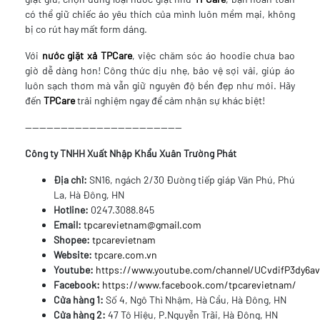
có thể giữ chiếc áo yêu thích của mình luôn mềm mại, không
bị co rút hay mất form dáng.
Với
nước giặt xả TPCare
, việc chăm sóc áo hoodie chưa bao
giờ dễ dàng hơn! Công thức dịu nhẹ, bảo vệ sợi vải, giúp áo
luôn sạch thơm mà vẫn giữ nguyên độ bền đẹp như mới. Hãy
đến
TPCare
trải nghiệm ngay để cảm nhận sự khác biệt!
--------------------------------------------
Công ty TNHH Xuất Nhập Khẩu Xuân Trường Phát
Địa chỉ:
SN16, ngách 2/30 Đường tiếp giáp Văn Phú, Phú
La, Hà Đông, HN
Hotline:
0247.3088.845
Email:
tpcarevietnam@gmail.com
Shopee:
tpcarevietnam
Website:
tpcare.com.vn
Youtube:
https://www.youtube.com/channel/UCvdifP3dy6
Facebook:
https://www.facebook.com/tpcarevietnam/
Cửa hàng 1:
Số 4, Ngô Thì Nhậm, Hà Cầu, Hà Đông, HN
Cửa hàng 2:
47 Tô Hiệu, P.Nguyễn Trãi, Hà Đông, HN