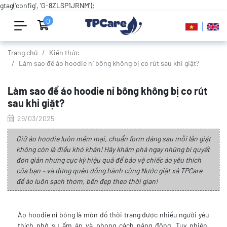
gtag('config', 'G-8ZLSP1JRNM');
0
Trang chủ
Kiến thức
Làm sao để áo hoodie nỉ bông không bị co rút sau khi giặt?
Làm sao để áo hoodie nỉ bông không bị co rút
sau khi giặt?
29/03/2025
Giữ áo hoodie luôn mềm mại, chuẩn form dáng sau mỗi lần giặt
không còn là điều khó khăn! Hãy khám phá ngay những bí quyết
đơn giản nhưng cực kỳ hiệu quả để bảo vệ chiếc áo yêu thích
của bạn – và đừng quên đồng hành cùng Nước giặt xả TPCare
để áo luôn sạch thơm, bền đẹp theo thời gian!
Áo hoodie nỉ bông là món đồ thời trang được nhiều người yêu
thích nhờ sự ấm áp và phong cách năng động. Tuy nhiên,