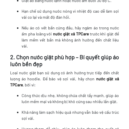
Giặt áo bằng nước lạnh hoặc nước ấm dưới 30 độ C.
Hạn chế sử dụng nước nóng vì nhiệt độ cao dễ làm sợi
vải co lại và mất độ đàn hồi.
Nếu áo có vết bẩn cứng đầu, hãy ngâm áo trong nước
ấm pha loãng với
nước giặt xả TPCare
trước khi giặt để
làm mềm vết bẩn mà không ảnh hưởng đến chất liệu
vải.
2. Chọn nước giặt phù hợp – Bí quyết giúp áo
luôn bền đẹp
Loại nước giặt bạn sử dụng có ảnh hưởng trực tiếp đến chất
lượng áo hoodie. Để bảo vệ sợi vải, hãy chọn
nước giặt xả
TPCare
, bởi vì:
Công thức dịu nhẹ, không chứa chất tẩy mạnh, giúp áo
luôn mềm mại và không bị khô cứng sau nhiều lần giặt.
Khả năng làm sạch hiệu quả nhưng vẫn bảo vệ cấu trúc
sợi vải.
Hương thơm dễ chịu, giúp áo luôn thơm tho suốt cả