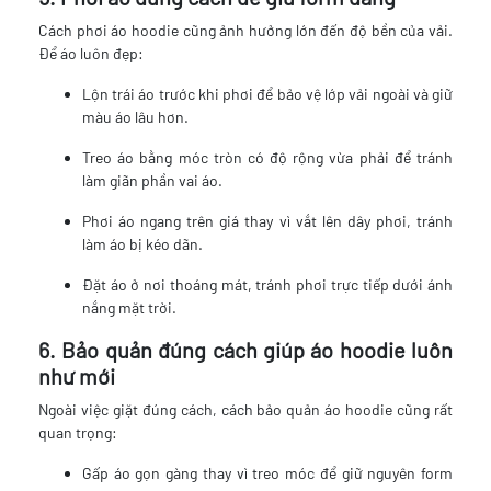
Cách phơi áo hoodie cũng ảnh hưởng lớn đến độ bền của vải.
Để áo luôn đẹp:
Lộn trái áo trước khi phơi để bảo vệ lớp vải ngoài và giữ
màu áo lâu hơn.
Treo áo bằng móc tròn có độ rộng vừa phải để tránh
làm giãn phần vai áo.
Phơi áo ngang trên giá thay vì vắt lên dây phơi, tránh
làm áo bị kéo dãn.
Đặt áo ở nơi thoáng mát, tránh phơi trực tiếp dưới ánh
nắng mặt trời.
6. Bảo quản đúng cách giúp áo hoodie luôn
như mới
Ngoài việc giặt đúng cách, cách bảo quản áo hoodie cũng rất
quan trọng:
Gấp áo gọn gàng thay vì treo móc để giữ nguyên form