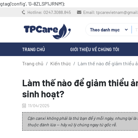
gtag('config', 'G-8ZLSP1JRNM');
Hotline:
0247.3088.845
Email:
tpcarevietnam@gmai
TRANG CHỦ
GIỚI THIỆU VỀ CHÚNG TÔI
Trang chủ
Kiến thức
Làm thế nào để giảm thiểu ả
Làm thế nào để giảm thiểu ả
sinh hoạt?
11/04/2025
Cặn canxi không phải là thứ bạn để ý mỗi ngày, nhưng lại 
thuộc đánh lừa — hãy xử lý chúng ngay từ gốc rễ.