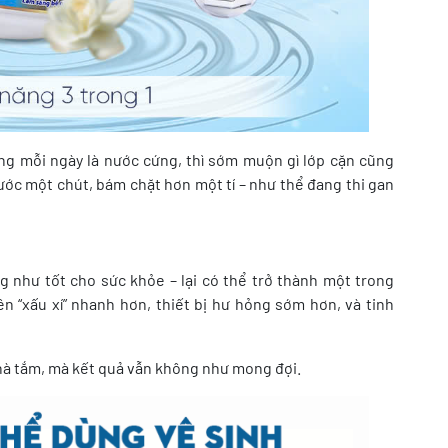
ng mỗi ngày là nước cứng, thì sớm muộn gì lớp cặn cũng
 trước một chút, bám chặt hơn một tí – như thể đang thi gan
g như tốt cho sức khỏe – lại có thể trở thành một trong
 “xấu xí” nhanh hơn, thiết bị hư hỏng sớm hơn, và tinh
nhà tắm, mà kết quả vẫn không như mong đợi.