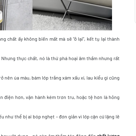
g chất ấy không biến mất mà sẽ “ở lại”, kết tụ lại thành
ỹ. Nhưng thực chất, nó là thứ phá hoại âm thầm nhưng rất
rở nên úa màu, bám lớp trắng xám xấu xí, lau kiểu gì cũng
ốn điện hơn, vận hành kém trơn tru, hoặc tệ hơn là hỏng
u như thể bị ai bóp nghẹt – đơn giản vì lớp cặn cứ lặng lẽ
bị hay vật dụng – nó còn âm thầm tác động đến
chất lượng