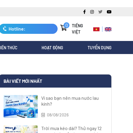
0
TIẾNG
Hotline:
VIỆT
0247.3088.845
IẾN THỨC
HOẠT ĐỘNG
TUYỂN DỤNG
BÀI VIẾT MỚI NHẤT
Vì sao bạn nên mua nước lau
kính?
08/08/2026
Trời mưa kéo dài? Thử ngay 12