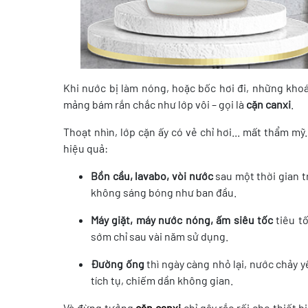
Khi nước bị làm nóng, hoặc bốc hơi đi, những khoán
mảng bám rắn chắc như lớp vôi – gọi là
cặn canxi
.
Thoạt nhìn, lớp cặn ấy có vẻ chỉ hơi... mất thẩm m
hiệu quả:
Bồn cầu, lavabo, vòi nước
sau một thời gian t
không sáng bóng như ban đầu.
Máy giặt, máy nước nóng, ấm siêu tốc
tiêu t
sớm chỉ sau vài năm sử dụng.
Đường ống
thì ngày càng nhỏ lại, nước chảy yế
tích tụ, chiếm dần không gian.
Và đừng tưởng
cặn canxi
chỉ gây rắc rối cho thiết 