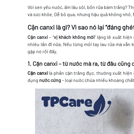
Vòi sen yếu nước, ấm lâu sôi, bồn rửa bám trắng? T
và sức khỏe. Dễ bỏ qua, nhưng hậu quả không nhỏ. Ma
Cặn canxi là gì? Vì sao nó lại “đáng ghé
Cặn canxi
– “
vị khách không mời
” lặng lẽ xuất hiệ
nhiêu lần đi nữa. Nếu từng mỏi tay lau rửa mà vẫn k
gặp nó rồi đấy.
1. Cặn canxi – từ nước mà ra, từ đâu cũng 
Cặn canxi
là phần cặn trắng đục, thường xuất hiện 
dụng
nước cứng
– loại nước chứa nhiều khoáng chất