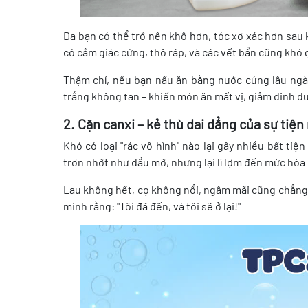
Da bạn có thể trở nên khô hơn, tóc xơ xác hơn sau
có cảm giác cứng, thô ráp, và các vết bẩn cũng khó 
Thậm chí, nếu bạn nấu ăn bằng nước cứng lâu ngày,
trắng không tan – khiến món ăn mất vị, giảm dinh d
2. Cặn canxi – kẻ thù dai dẳng của sự tiện
Khó có loại "rác vô hình" nào lại gây nhiều bất tiệ
trơn nhớt như dầu mỡ, nhưng lại lì lợm đến mức hóa 
Lau không hết, cọ không nổi, ngâm mãi cũng chẳng 
minh rằng: "Tôi đã đến, và tôi sẽ ở lại!"