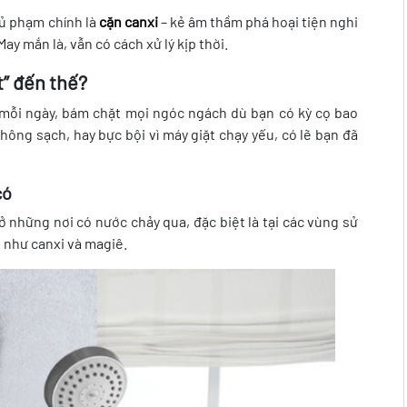
hủ phạm chính là
cặn canxi
– kẻ âm thầm phá hoại tiện nghi
y mắn là, vẫn có cách xử lý kịp thời.
t” đến thế?
n mỗi ngày, bám chặt mọi ngóc ngách dù bạn có kỳ cọ bao
hông sạch, hay bực bội vì máy giặt chạy yếu, có lẽ bạn đã
có
ở những nơi có nước chảy qua, đặc biệt là tại các vùng sử
 như canxi và magiê.