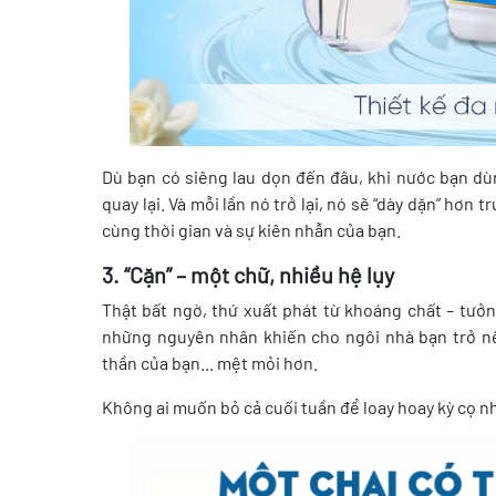
Dù bạn có siêng lau dọn đến đâu, khi nước bạn dù
quay lại. Và mỗi lần nó trở lại, nó sẽ “dày dặn” hơn
cùng thời gian và sự kiên nhẫn của bạn.
3. “Cặn” – một chữ, nhiều hệ lụy
Thật bất ngờ, thứ xuất phát từ khoáng chất – tưởn
những nguyên nhân khiến cho ngôi nhà bạn trở nên
thần của bạn... mệt mỏi hơn.
Không ai muốn bỏ cả cuối tuần để loay hoay kỳ cọ 