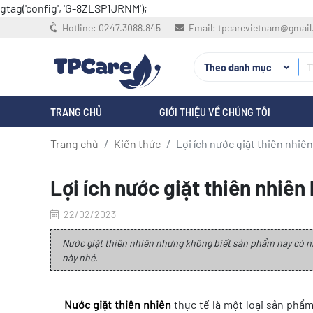
gtag('config', 'G-8ZLSP1JRNM');
Hotline:
0247.3088.845
Email:
tpcarevietnam@gmai
TRANG CHỦ
GIỚI THIỆU VỀ CHÚNG TÔI
Trang chủ
Kiến thức
Lợi ích nước giặt thiên nhiê
Lợi ích nước giặt thiên nhiê
22/02/2023
Nước giặt thiên nhiên nhưng không biết sản phẩm này có n
này nhé.
Nước giặt thiên nhiên
thực tế là một loại sản phẩ