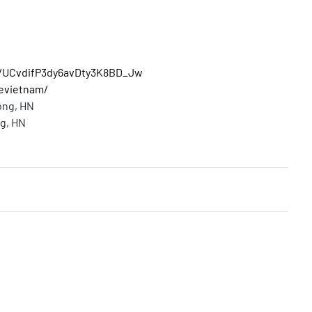
l/UCvdifP3dy6avDty3K8BD_Jw
evietnam/
ông, HN
ng, HN