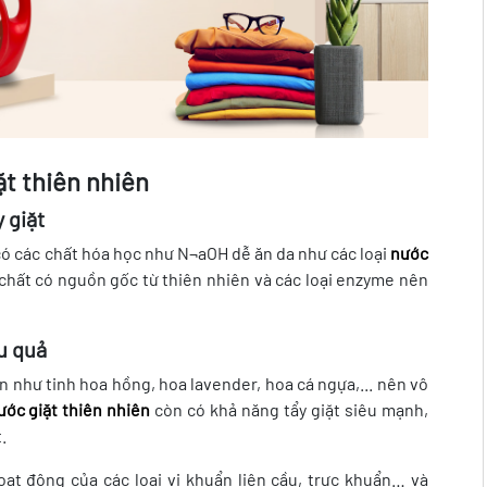
ặt thiên nhiên
 giặt
ó các chất hóa học như N¬aOH dễ ăn da như các loại
nước
 chất có nguồn gốc từ thiên nhiên và các loại enzyme nên
ệu quả
n như tinh hoa hồng, hoa lavender, hoa cá ngựa,... nên vô
ước giặt thiên nhiên
còn có khả năng tẩy giặt siêu mạnh,
.
ạt động của các loại vi khuẩn liên cầu, trực khuẩn… và