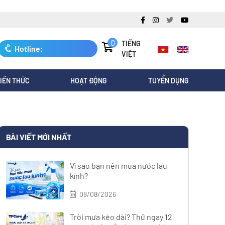
0
TIẾNG
Hotline:
VIỆT
0247.3088.845
IẾN THỨC
HOẠT ĐỘNG
TUYỂN DỤNG
BÀI VIẾT MỚI NHẤT
Vì sao bạn nên mua nước lau
kính?
08/08/2026
Trời mưa kéo dài? Thử ngay 12