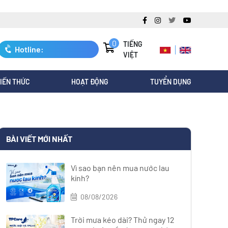
0
TIẾNG
Hotline:
VIỆT
0247.3088.845
IẾN THỨC
HOẠT ĐỘNG
TUYỂN DỤNG
BÀI VIẾT MỚI NHẤT
Vì sao bạn nên mua nước lau
kính?
08/08/2026
Trời mưa kéo dài? Thử ngay 12