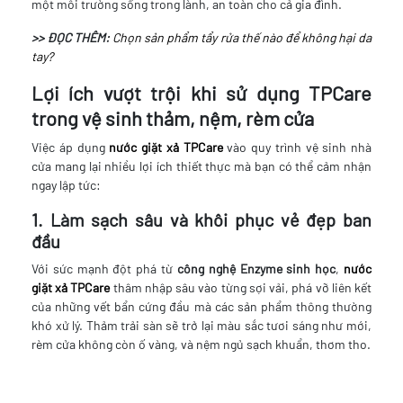
một môi trường sống trong lành, an toàn cho cả gia đình.
>> ĐỌC THÊM:
Chọn sản phẩm tẩy rửa thế nào để không hại da
tay?
Lợi ích vượt trội khi sử dụng TPCare
trong vệ sinh thảm, nệm, rèm cửa
Việc áp dụng
nước giặt xả TPCare
vào quy trình vệ sinh nhà
cửa mang lại nhiều lợi ích thiết thực mà bạn có thể cảm nhận
ngay lập tức:
1. Làm sạch sâu và khôi phục vẻ đẹp ban
đầu
Với sức mạnh đột phá từ
công nghệ Enzyme sinh học
,
nước
giặt xả TPCare
thâm nhập sâu vào từng sợi vải, phá vỡ liên kết
của những vết bẩn cứng đầu mà các sản phẩm thông thường
khó xử lý. Thảm trải sàn sẽ trở lại màu sắc tươi sáng như mới,
rèm cửa không còn ố vàng, và nệm ngủ sạch khuẩn, thơm tho.