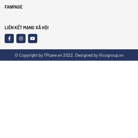
FANPAGE
LIÊN KẾT MẠNG XÃ HỘI
© Copyright by TPcare.vn 2022. Designed by Vicogroup.vn