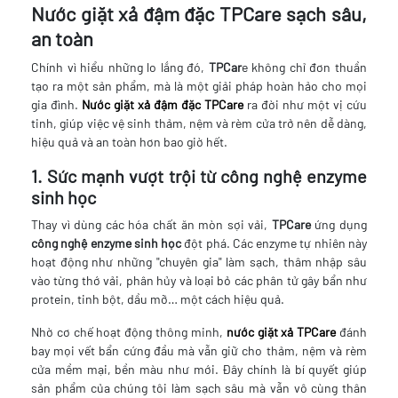
Nước giặt xả đậm đặc TPCare sạch sâu,
an toàn
Chính vì hiểu những lo lắng đó,
TPCar
e không chỉ đơn thuần
tạo ra một sản phẩm, mà là một giải pháp hoàn hảo cho mọi
gia đình.
Nước giặt xả đậm đặc TPCare
ra đời như một vị cứu
tinh, giúp việc vệ sinh thảm, nệm và rèm cửa trở nên dễ dàng,
hiệu quả và an toàn hơn bao giờ hết.
1. Sức mạnh vượt trội từ công nghệ enzyme
sinh học
Thay vì dùng các hóa chất ăn mòn sợi vải,
TPCare
ứng dụng
công nghệ enzyme sinh học
đột phá. Các enzyme tự nhiên này
hoạt động như những "chuyên gia" làm sạch, thâm nhập sâu
vào từng thớ vải, phân hủy và loại bỏ các phân tử gây bẩn như
protein, tinh bột, dầu mỡ… một cách hiệu quả.
Nhờ cơ chế hoạt động thông minh,
nước giặt xả TPCare
đánh
bay mọi vết bẩn cứng đầu mà vẫn giữ cho thảm, nệm và rèm
cửa mềm mại, bền màu như mới. Đây chính là bí quyết giúp
sản phẩm của chúng tôi làm sạch sâu mà vẫn vô cùng thân