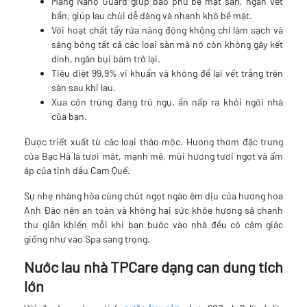
Màng Nano Guard giúp bao phủ bề mặt sàn, ngăn vết
bẩn, giúp lau chùi dễ dàng và nhanh khô bề mặt.
Với hoạt chất tẩy rửa năng động không chỉ làm sạch và
sáng bóng tất cả các loại sàn mà nó còn không gây kết
dính, ngăn bụi bám trở lại.
Tiêu diệt 99,9% vi khuẩn và không để lại vết trắng trên
sàn sau khi lau.
Xua côn trùng đang trú ngụ, ẩn nấp ra khỏi ngôi nhà
của bạn.
Được triết xuất từ các loại thảo mộc. Hương thơm đặc trưng
của Bạc Hà là tươi mát, mạnh mẽ, mùi hương tươi ngọt và ấm
áp của tinh dầu Cam Quế.
Sự nhẹ nhàng hòa cùng chút ngọt ngào êm dịu của hương hoa
Anh Đào nên an toàn và không hại sức khỏe hương sả chanh
thư giãn khiến mỗi khi bạn bước vào nhà đều có cảm giác
giống như vào Spa sang trọng.
Nước lau nhà TPCare dạng can dung tích
lớn