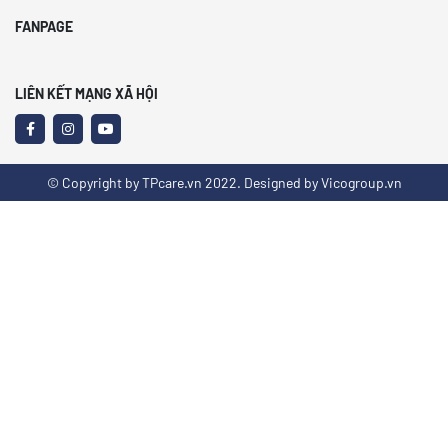
FANPAGE
LIÊN KẾT MẠNG XÃ HỘI
© Copyright by TPcare.vn 2022. Designed by Vicogroup.vn