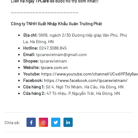
Liên hệ ngay
TPCare
để được hỗ trợ sớm nhất!!
--------------------------------------------
Công ty TNHH Xuất Nhập Khẩu Xuân Trường Phát
Địa chỉ:
SN16, ngách 2/30 Đường tiếp giáp Văn Phú, Phú
La, Hà Đông, HN
Hotline:
0247.3088.845
Email:
tpcarevietnam@gmail.com
Shopee:
tpcarevietnam
Website:
tpcare.com.vn
Youtube:
https://www.youtube.com/channel/UCvdifP3dy6
Facebook:
https://www.facebook.com/tpcarevietnam/
Cửa hàng 1:
Số 4, Ngô Thì Nhậm, Hà Cầu, Hà Đông, HN
Cửa hàng 2:
47 Tô Hiệu, P.Nguyễn Trãi, Hà Đông, HN
Chia sẻ: