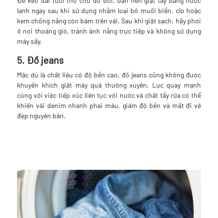
Để kéo dài tuổi thọ cho đồ bơi, bạn nên giặt tay bằng nước
lạnh ngay sau khi sử dụng nhằm loại bỏ muối biển, clo hoặc
kem chống nắng còn bám trên vải. Sau khi giặt sạch, hãy phơi
ở nơi thoáng gió, tránh ánh nắng trực tiếp và không sử dụng
máy sấy.
5. Đồ jeans
Mặc dù là chất liệu có độ bền cao, đồ jeans cũng không được
khuyến khích giặt máy quá thường xuyên. Lực quay mạnh
cùng với việc tiếp xúc liên tục với nước và chất tẩy rửa có thể
khiến vải denim nhanh phai màu, giảm độ bền và mất đi vẻ
đẹp nguyên bản.