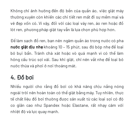
Không chỉ ảnh hưởng đến độ bền của quần áo, việc giặt máy
thường xuyên còn khiến các chi tiết ren mất đi sự mềm mại và
vẻ đẹp vốn có. Vì vậy, đối với các loại váy ren, áo ren hoặc đồ
lót ren, phương pháp giặt tay vẫn là lựa chọn phù hợp hơn.
Để làm sạch đồ ren, bạn nên ngâm quần áo trong nước có pha
nước giặt dịu nhẹ
khoảng 10 – 15 phút, sau đó bóp nhẹ để loại
bỏ bụi bẩn. Tránh chà xát hoặc vò quá mạnh vì có thể làm
hỏng cấu trúc sợi vải. Sau khi giặt, chỉ nên vắt nhẹ để loại bỏ
nước thừa và phơi ở nơi thoáng mát.
4. Đồ bơi
Nhiều người cho rằng đồ bơi có khả năng chịu nắng nóng
ngoài trời nên hoàn toàn có thể giặt bằng máy. Tuy nhiên, thực
tế chất liệu đồ bơi thường được sản xuất từ các loại sợi có độ
co giãn cao như Spandex hoặc Elastane, rất nhạy cảm với
nhiệt độ và lực quay mạnh.