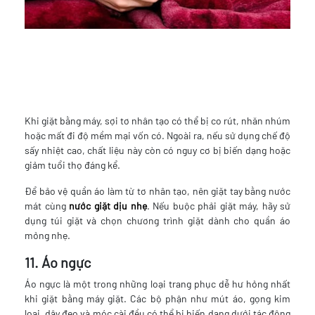
Khi giặt bằng máy, sợi tơ nhân tạo có thể bị co rút, nhăn nhúm
hoặc mất đi độ mềm mại vốn có. Ngoài ra, nếu sử dụng chế độ
sấy nhiệt cao, chất liệu này còn có nguy cơ bị biến dạng hoặc
giảm tuổi thọ đáng kể.
Để bảo vệ quần áo làm từ tơ nhân tạo, nên giặt tay bằng nước
mát cùng
nước giặt
dịu nhẹ
. Nếu buộc phải giặt máy, hãy sử
dụng túi giặt và chọn chương trình giặt dành cho quần áo
mỏng nhẹ.
11. Áo ngực
Áo ngực là một trong những loại trang phục dễ hư hỏng nhất
khi giặt bằng máy giặt. Các bộ phận như mút áo, gọng kim
loại, dây đeo và móc cài đều có thể bị biến dạng dưới tác động