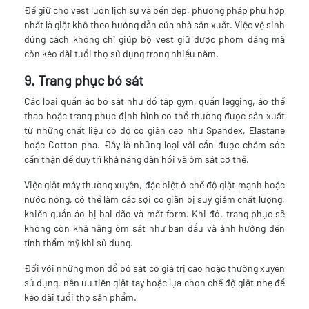
Để giữ cho vest luôn lịch sự và bền đẹp, phương pháp phù hợp
nhất là giặt khô theo hướng dẫn của nhà sản xuất. Việc vệ sinh
đúng cách không chỉ giúp bộ vest giữ được phom dáng mà
còn kéo dài tuổi thọ sử dụng trong nhiều năm.
9. Trang phục bó sát
Các loại quần áo bó sát như đồ tập gym, quần legging, áo thể
thao hoặc trang phục định hình cơ thể thường được sản xuất
từ những chất liệu có độ co giãn cao như Spandex, Elastane
hoặc Cotton pha. Đây là những loại vải cần được chăm sóc
cẩn thận để duy trì khả năng đàn hồi và ôm sát cơ thể.
Việc giặt máy thường xuyên, đặc biệt ở chế độ giặt mạnh hoặc
nước nóng, có thể làm các sợi co giãn bị suy giảm chất lượng,
khiến quần áo bị bai dão và mất form. Khi đó, trang phục sẽ
không còn khả năng ôm sát như ban đầu và ảnh hưởng đến
tính thẩm mỹ khi sử dụng.
Đối với những món đồ bó sát có giá trị cao hoặc thường xuyên
sử dụng, nên ưu tiên giặt tay hoặc lựa chọn chế độ giặt nhẹ để
kéo dài tuổi thọ sản phẩm.