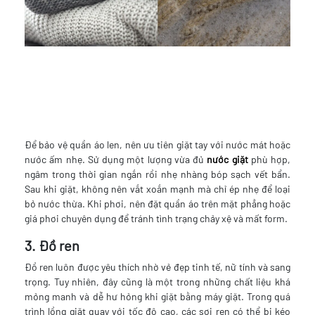
Để bảo vệ quần áo len, nên ưu tiên giặt tay với nước mát hoặc
nước ấm nhẹ. Sử dụng một lượng vừa đủ
nước giặt
phù hợp,
ngâm trong thời gian ngắn rồi nhẹ nhàng bóp sạch vết bẩn.
Sau khi giặt, không nên vắt xoắn mạnh mà chỉ ép nhẹ để loại
bỏ nước thừa. Khi phơi, nên đặt quần áo trên mặt phẳng hoặc
giá phơi chuyên dụng để tránh tình trạng chảy xệ và mất form.
3. Đồ ren
Đồ ren luôn được yêu thích nhờ vẻ đẹp tinh tế, nữ tính và sang
trọng. Tuy nhiên, đây cũng là một trong những chất liệu khá
mỏng manh và dễ hư hỏng khi giặt bằng máy giặt. Trong quá
trình lồng giặt quay với tốc độ cao, các sợi ren có thể bị kéo