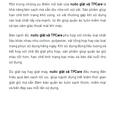
Một trong những ưu điểm nổi bật của
nước giặt xả TPCare
là
khả năng làm sạch mà vẫn dịu nhẹ với sợi vải. Sản phẩm giúp
hạn chế tình trạng khô cứng, xơ vải thường gặp khi sử dụng
các loại chất tẩy rửa mạnh, từ đó giúp quần áo luôn mềm mại
và tạo cảm giác thoải mái khi mặc.
Bên cạnh đó,
nước giặt xả TPCare
phù hợp với nhiều loại chất
liệu khác nhau như cotton, polyester, vải tổng hợp hay các loại
trang phục sử dụng hằng ngày. Khi sử dụng đúng liều lượng và
kết hợp với chế độ giặt phù hợp, sản phẩm giúp quần áo giữ
màu tốt hơn, hạn chế tình trạng bạc màu và kéo dài tuổi thọ
sử dụng.
Dù giặt tay hay giặt máy,
nước giặt xả TPCare
đều mang đến
hiệu quả làm sạch tối ưu, giúp người dùng tiết kiệm thời gian
giặt giũ mà vẫn đảm bảo quần áo luôn sạch thơm, mềm mại
và bền đẹp sau mỗi lần sử dụng.