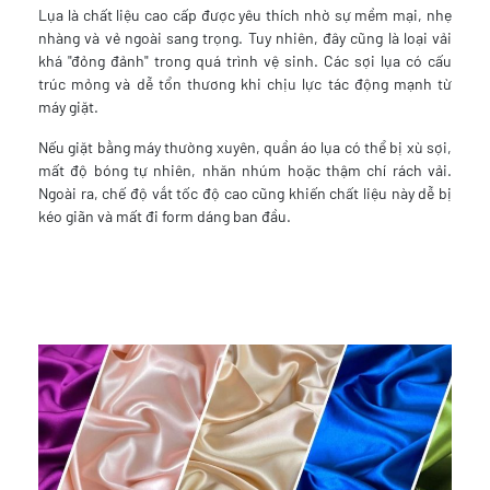
Lụa là chất liệu cao cấp được yêu thích nhờ sự mềm mại, nhẹ
nhàng và vẻ ngoài sang trọng. Tuy nhiên, đây cũng là loại vải
khá "đỏng đảnh" trong quá trình vệ sinh. Các sợi lụa có cấu
trúc mỏng và dễ tổn thương khi chịu lực tác động mạnh từ
máy giặt.
Nếu giặt bằng máy thường xuyên, quần áo lụa có thể bị xù sợi,
mất độ bóng tự nhiên, nhăn nhúm hoặc thậm chí rách vải.
Ngoài ra, chế độ vắt tốc độ cao cũng khiến chất liệu này dễ bị
kéo giãn và mất đi form dáng ban đầu.