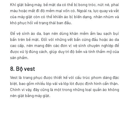
Khi giặt bằng máy, bề mặt da có thể bị bong tróc, nứt nẻ, phai
màu hoặc mất đi độ mềm mại vốn có. Ngoài ra, lực quay và vắt
của máy giặt còn có thể khiến áo bị biến dạng, nhăn nhúm và
khó phục hồi về trạng thái ban đầu.
Để vệ sinh áo da, bạn nên dùng khăn mềm ẩm lau sạch bụi
bẩn trên bề mặt. Đối với những vết bẩn cứng đầu hoặc áo da
cao cấp, nên mang đến các đơn vị vệ sinh chuyên nghiệp để
được xử lý đúng cách, giúp duy trì độ bền và tính thẩm mỹ của
sản phẩm.
8. Bộ vest
Vest là trang phục được thiết kế với cấu trúc phom dáng đặc
biệt, bao gồm nhiều lớp vải và lớp lót được định hình cẩn thận.
Chính vì vậy, đây cũng là một trong những loại quần áo không
nên giặt bằng máy giặt.