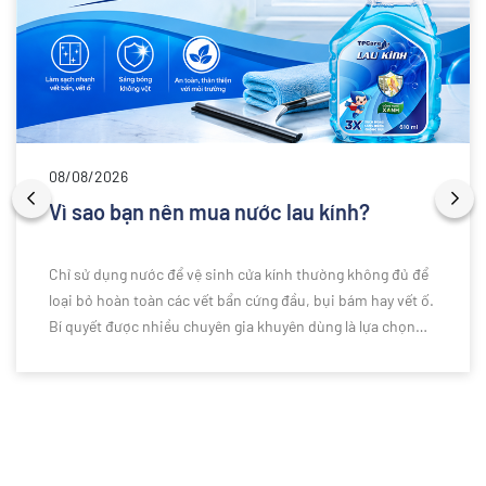
08/08/2026
Vì sao bạn nên mua nước lau kính?
Chỉ sử dụng nước để vệ sinh cửa kính thường không đủ để
loại bỏ hoàn toàn các vết bẩn cứng đầu, bụi bám hay vết ố.
Bí quyết được nhiều chuyên gia khuyên dùng là lựa chọn
nước lau kính chuyên dụng để làm sạch hiệu quả hơn. Vậy
vì sao bạn nên sử dụng nước lau kính thay vì chỉ dùng nước
thông thường? Cùng khám phá những lý do ngay dưới đây.