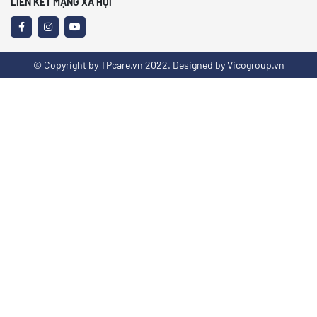
LIÊN KẾT MẠNG XÃ HỘI
© Copyright by TPcare.vn 2022. Designed by Vicogroup.vn