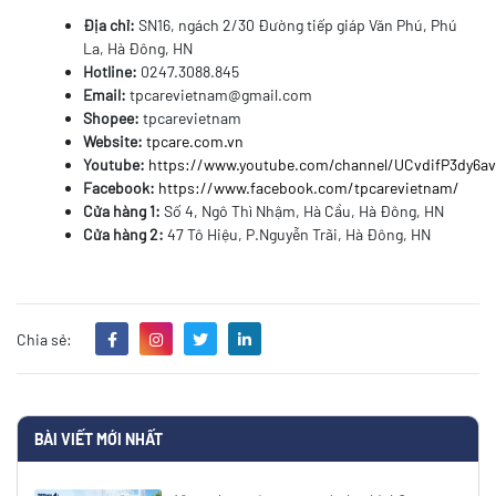
Địa chỉ:
SN16, ngách 2/30 Đường tiếp giáp Văn Phú, Phú
La, Hà Đông, HN
Hotline:
0247.3088.845
Email:
tpcarevietnam@gmail.com
Shopee:
tpcarevietnam
Website:
tpcare.com.vn
Youtube:
https://www.youtube.com/channel/UCvdifP3dy6
Facebook:
https://www.facebook.com/tpcarevietnam/
Cửa hàng 1:
Số 4, Ngô Thì Nhậm, Hà Cầu, Hà Đông, HN
Cửa hàng 2:
47 Tô Hiệu, P.Nguyễn Trãi, Hà Đông, HN
Chia sẻ:
BÀI VIẾT MỚI NHẤT