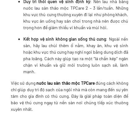
Duy trì thói quen vệ sinh định kỳ
: Nên lau nhà bằng
nước lau sàn thảo mộc TPCare 2 – 3 lần/tuần. Những
khu vực thú cưng thường xuyên đi lại như phòng khách,
khu vực ăn uống hay sân chơi trong nhà nên được chú
trọng hơn để giảm thiểu vi khuẩn và mùi hôi.
Kết hợp vệ sinh không gian sống thú cưng
: Ngoài nền
sàn, hãy lau chùi thêm ổ nằm, khay ăn, khu vệ sinh
hoặc khu vực thú cưng hay nghỉ ngơi bằng dung dịch đã
pha loãng. Cách này giúp tạo ra một “lá chắn kép” ngăn
chặn vi khuẩn và giữ môi trường luôn sạch sẽ, lành
mạnh.
Việc sử dụng
nước lau sàn thảo mộc TPCare
đúng cách không
chỉ giúp duy trì độ sạch của ngôi nhà mà còn mang đến sự yên
tâm cho gia đình có thú cưng. Đây là giải pháp toàn diện để
bảo vệ thú cưng ngay từ nền sàn nơi chúng tiếp xúc thường
xuyên nhất.