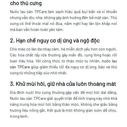
cho thú cưng
Nước lau sàn TPCare làm sạch hiệu quả bụi bẩn và vi khuẩn
nhưng vẫn dịu nhẹ, không gây ảnh hưởng đến bề mặt sàn. Thú
cưng có thể thoải mái nô đùa, nằm nghỉ hay lăn lộn khắp nơi
mà bạn vẫn hoàn toàn yên tâm.
2. Hạn chế nguy cơ dị ứng và ngộ độc
Chó mèo có làn da nhạy cảm, hệ miễn dịch yếu hơn con người.
Các hóa chất tẩy rửa thường gây mẩn đỏ, rụng lông hoặc rối
loạn tiêu hóa. Với công thức từ thảo mộc tự nhiên,
nước lau
sàn TPCare
giúp giảm thiểu tối đa nguy cơ dị ứng, bảo vệ thú
cưng từ những tiếp xúc nhỏ nhất.
3. Khử mùi hôi, giữ nhà cửa luôn thoáng mát
Gia đình nuôi thú cưng thường gặp vấn đề mùi hôi dai dẳng.
Nước lau sàn TPCare giải quyết triệt để tình trạng này nhờ khả
năng trung hòa mùi hôi bằng thảo mộc, không che giấu bằng
hương liệu nồng gắt. Kết quả là một không gian luôn dễ chịu,
trong lành.