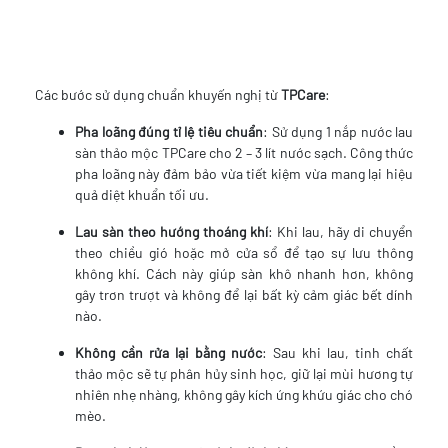
Các bước sử dụng chuẩn khuyến nghị từ
TPCare
:
Pha loãng đúng tỉ lệ tiêu chuẩn
: Sử dụng 1 nắp nước lau
sàn thảo mộc TPCare cho 2 – 3 lít nước sạch. Công thức
pha loãng này đảm bảo vừa tiết kiệm vừa mang lại hiệu
quả diệt khuẩn tối ưu.
Lau sàn theo hướng thoáng khí
: Khi lau, hãy di chuyển
theo chiều gió hoặc mở cửa sổ để tạo sự lưu thông
không khí. Cách này giúp sàn khô nhanh hơn, không
gây trơn trượt và không để lại bất kỳ cảm giác bết dính
nào.
Không cần rửa lại bằng nước
: Sau khi lau, tinh chất
thảo mộc sẽ tự phân hủy sinh học, giữ lại mùi hương tự
nhiên nhẹ nhàng, không gây kích ứng khứu giác cho chó
mèo.