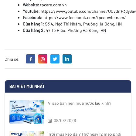
Website:
tpcare.com.vn
Youtube:
https://www.youtube.com/channel/UCvdifP3dy6
Facebook:
https://www.facebook.com/tpcarevietnam/
Cửa hàng 1:
Số 4, Ngô Thì Nhậm, Phường Hà Đông, HN
Cửa hàng 2:
47 Tô Hiệu, Phường Hà Đông, HN
Chia sẻ:
BÀI VIẾT MỚI NHẤT
Vì sao bạn nên mua nước lau kính?
08/08/2026
Trời mưa kéo dài? Thử ngay 12 mẹo phơi