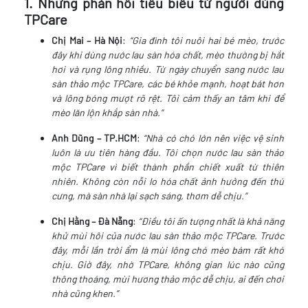
1. Những phản hồi tiêu biểu từ người dùng
TPCare
Chị Mai – Hà Nội
:
“Gia đình tôi nuôi hai bé mèo, trước
đây khi dùng nước lau sàn hóa chất, mèo thường bị hắt
hơi và rụng lông nhiều. Từ ngày chuyển sang nước lau
sàn thảo mộc TPCare, các bé khỏe mạnh, hoạt bát hơn
và lông bóng mượt rõ rệt. Tôi cảm thấy an tâm khi để
mèo lăn lộn khắp sàn nhà.”
Anh Dũng – TP.HCM
:
“Nhà có chó lớn nên việc vệ sinh
luôn là ưu tiên hàng đầu. Tôi chọn nước lau sàn thảo
mộc TPCare vì biết thành phần chiết xuất từ thiên
nhiên. Không còn nỗi lo hóa chất ảnh hưởng đến thú
cưng, mà sàn nhà lại sạch sáng, thơm dễ chịu.”
Chị Hằng – Đà Nẵng
:
“Điều tôi ấn tượng nhất là khả năng
khử mùi hôi của nước lau sàn thảo mộc TPCare. Trước
đây, mỗi lần trời ẩm là mùi lông chó mèo bám rất khó
chịu. Giờ đây, nhờ TPCare, không gian lúc nào cũng
thông thoáng, mùi hương thảo mộc dễ chịu, ai đến chơi
nhà cũng khen.”