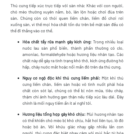
Thú cưng tiếp xúc trực tiếp với sàn nhà: Khác với con người,
chó mèo thường xuyên nằm, bò, lăn lộn hoặc chơi đùa trên
sàn. Chúng còn có thói quen liếm chân, liếm đồ chơi rơi
xuống sàn, vì thế mọi hóa chất tồn dư trên bề mặt sàn đều có
thể đi thẳng vào cơ thể.
Hóa chất tẩy rửa mạnh gây kích ứng:
Trong nhiều loại
nước lau sàn phổ biến, thành phần thường có clo,
amoniac, formaldehyde hoặc hương liệu nhân tạo. Các
chất này dễ gây ra tình trạng khó thở, kích ứng đường hô
hấp, chảy nước mắt hoặc nổi mẩn đỏ trên da thú cưng.
Nguy cơ ngộ độc khi thú cưng liếm phải:
Một khi thú
cưng liếm chân, liếm sàn hoặc vô tình nuốt phải hóa
chất còn sót lại, chúng có thể bị nôn mửa, tiêu chảy,
thậm chí ảnh hưởng gan thận nếu tiếp xúc lâu dài. Đây
chính là mối nguy tiềm ẩn ít ai nghĩ tới.
Hương liệu tổng hợp gây khó chịu:
Mùi hương nhân tạo
có thể khiến chó mèo bị khó chịu, hắt hơi liên tục, lờ đờ
hoặc bỏ ăn. Với khứu giác nhạy gấp nhiều lần con
người, thú cưng đặc biệt nhạy cảm với mùi hắc từ hóa