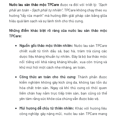
Nước lau sàn thảo mộc TPCare
được ra đời với triết lý:
“Sạch
phải an toàn – Sạch phải tự nhiên”
. TPCare không chạy theo xu
hướng “tẩy rửa mạnh” mà hướng đến giải pháp cân bằng giữa
hiệu quả làm sạch và sự lành tính cho thú cưng.
Những điểm khác biệt rõ ràng của nước lau sàn thảo mộc
TPCare:
Nguồn gốc thảo mộc thiên nhiên:
Nước lau sàn TPCare
chiết xuất từ tinh dầu sả, bạc hà, tràm trà cùng các
dược liệu kháng khuẩn tự nhiên. Đây là bộ ba thảo mộc
nổi tiếng với khả năng kháng khuẩn, xua côn trùng và
khử mùi hôi một cách nhẹ nhàng, an toàn.
Công thức an toàn cho thú cưng:
Thành phần được
kiểm nghiệm không gây kích ứng da, không tạo tồn dư
hóa chất trên sàn. Ngay cả khi thú cưng có thói quen
liếm chân hay nằm trực tiếp trên sàn, bạn cũng có thể
yên tâm rằng sức khỏe của chúng vẫn được bảo vệ.
Mùi hương dễ chịu từ thiên nhiên:
Khác với hương liệu
công nghiệp gây nặng mũi, nước lau sàn TPCare mang