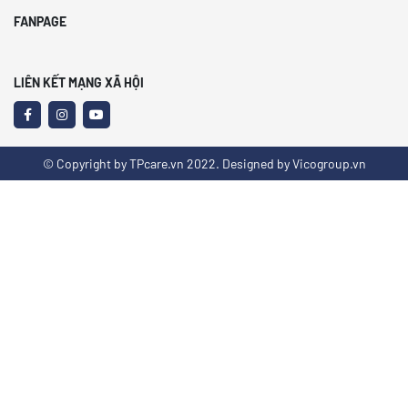
FANPAGE
LIÊN KẾT MẠNG XÃ HỘI
© Copyright by TPcare.vn 2022. Designed by Vicogroup.vn