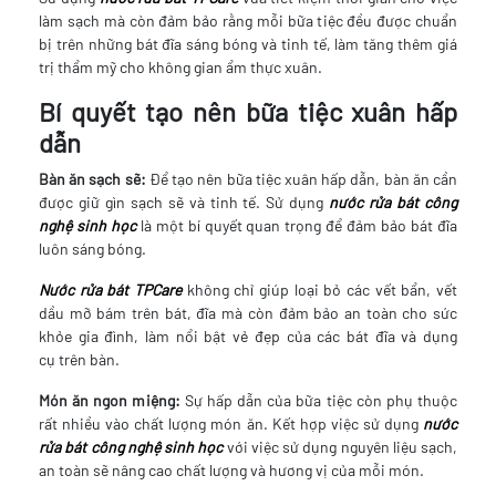
làm sạch mà còn đảm bảo rằng mỗi bữa tiệc đều được chuẩn
bị trên những bát đĩa sáng bóng và tinh tế, làm tăng thêm giá
trị thẩm mỹ cho không gian ẩm thực xuân.
Bí quyết tạo nên bữa tiệc xuân hấp
dẫn
Bàn ăn sạch sẽ:
Để tạo nên bữa tiệc xuân hấp dẫn, bàn ăn cần
được giữ gìn sạch sẽ và tinh tế. Sử dụng
nước rửa bát công
nghệ sinh học
là một bí quyết quan trọng để đảm bảo bát đĩa
luôn sáng bóng.
Nước rửa bát
TPCare
không chỉ giúp loại bỏ các vết bẩn, vết
dầu mỡ bám trên bát, đĩa mà còn đảm bảo an toàn cho sức
khỏe gia đình, làm nổi bật vẻ đẹp của các bát đĩa và dụng
cụ trên bàn.
Món ăn ngon miệng:
Sự hấp dẫn của bữa tiệc còn phụ thuộc
rất nhiều vào chất lượng món ăn. Kết hợp việc sử dụng
nước
rửa bát công nghệ sinh học
với việc sử dụng nguyên liệu sạch,
an toàn sẽ nâng cao chất lượng và hương vị của mỗi món.