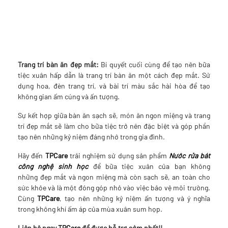
Trang trí bàn ăn đẹp mắt:
Bí quyết cuối cùng để tạo nên bữa
tiệc xuân hấp dẫn là trang trí bàn ăn một cách đẹp mắt. Sử
dụng hoa, đèn trang trí, và bài trí màu sắc hài hòa để tạo
không gian ấm cúng và ấn tượng.
Sự kết hợp giữa bàn ăn sạch sẽ, món ăn ngon miệng và trang
trí đẹp mắt sẽ làm cho bữa tiệc trở nên đặc biệt và góp phần
tạo nên những kỷ niệm đáng nhớ trong gia đình.
Hãy đến
TPCare
trải nghiệm sử dụng sản phẩm
Nước rửa bát
công nghệ sinh học
để bữa tiệc xuân của bạn không
những đẹp mắt và ngon miệng mà còn sạch sẽ, an toàn cho
sức khỏe và là một đóng góp nhỏ vào việc bảo vệ môi trường.
Cùng
TPCare
, tạo nên những kỷ niệm ấn tượng và ý nghĩa
trong không khí ấm áp của mùa xuân sum họp.
Liên hệ ngay
TPCare
để được hỗ trợ sớm nhất!!