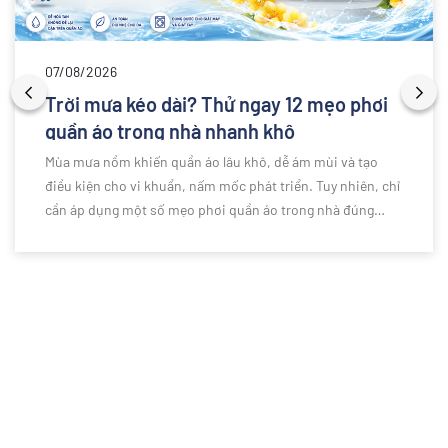
07/08/2026
Trời mưa kéo dài? Thử ngay 12 mẹo phơi
quần áo trong nhà nhanh khô
Mùa mưa nồm khiến quần áo lâu khô, dễ ám mùi và tạo
điều kiện cho vi khuẩn, nấm mốc phát triển. Tuy nhiên, chỉ
cần áp dụng một số mẹo phơi quần áo trong nhà đúng
cách, bạn vẫn có thể giữ trang phục luôn khô ráo, thơm
tho và sạch sẽ dù thời tiết ẩm ướt kéo dài. Bài viết dưới
đây sẽ chia sẻ những kinh nghiệm hữu ích giúp việc giặt
giũ trở nên đơn giản và hiệu quả hơn.