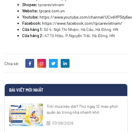
Shopee:
tpcarevietnam
Website:
tpcare.com.vn
Youtube:
https://www.youtube.com/channel/UCvdifP3dy6
Facebook:
https://www.facebook.com/tpcarevietnam/
Cửa hàng 1:
Số 4, Ngô Thì Nhậm, Hà Cầu, Hà Đông, HN
Cửa hàng 2:
47 Tô Hiệu, P.Nguyễn Trãi, Hà Đông, HN
Chia sẻ:
BÀI VIẾT MỚI NHẤT
Trời mưa kéo dài? Thử ngay 12 mẹo phơi
quần áo trong nhà nhanh khô
07/08/2026