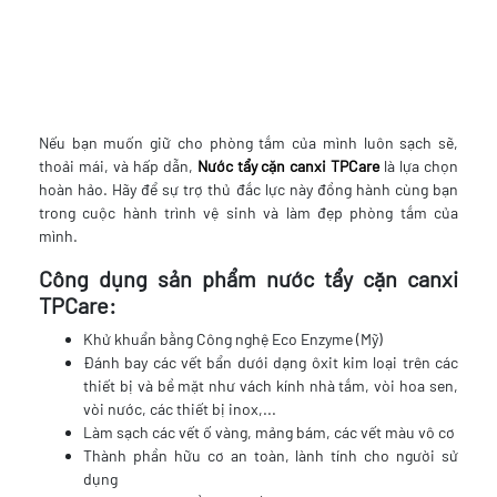
Nếu bạn muốn giữ cho phòng tắm của mình luôn sạch sẽ,
thoải mái, và hấp dẫn,
Nước tẩy cặn canxi TPCare
là lựa chọn
hoàn hảo. Hãy để sự trợ thủ đắc lực này đồng hành cùng bạn
trong cuộc hành trình vệ sinh và làm đẹp phòng tắm của
mình.
Công dụng sản phẩm nước tẩy cặn canxi
TPCare:
Khử khuẩn bằng Công nghệ Eco Enzyme (Mỹ)
Đánh bay các vết bẩn dưới dạng ôxit kim loại trên các
thiết bị và bề mặt như vách kính nhà tắm, vòi hoa sen,
vòi nước, các thiết bị inox,...
Làm sạch các vết ố vàng, mảng bám, các vết màu vô cơ
Thành phần hữu cơ an toàn, lành tính cho người sử
dụng