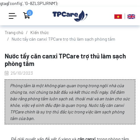
gtag('config', 'G-8ZLSP1JRNM');
0
Trang chủ
Kiến thức
Nước tẩy căn canxi TPCare trợ thủ làm sạch phòng tắm
Nước tẩy căn canxi TPCare trợ thủ làm sạch
phòng tắm
25/10/2023
Phòng tắm là một không gian quan trọng trong ngôi nhà của
chúng ta, nơi chúng ta bắt đầu và kết thúc mỗi ngày. Để đảm
bảo rằng phòng tắm luôn sạch sẽ, thoải mái và an toàn cho sức
khỏe, việc vệ sinh đều đặn là quan trọng. Nước tẩy căn canxi
TPCare chính là sự trợ thủ đắc lực trong việc làm sạch phòng
tắm của bạn.
Để giải quyết vấn đề vết ố vàng và
cặn canxi
trong phòng tắm