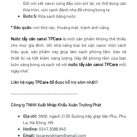
Đối với vết canxi cứng đầu còn sót lại, có thể dùng cán
thìa tròn, cùn cạnh đánh nhẹ để chúng bong ra
Bước 5:
Rửa sạch bằng nước
* Bảo quản:
nơi khô ráo, thoáng mát, tránh ánh nắng.
Nước tẩy căn canxi TPCare
là một sản phẩm không thể thiếu
cho mọi gia đình. Với khả năng loại bỏ cặn canxi một cách
hiệu quả, sản phẩm này giúp làm sạch phòng tắm, bảo vệ
thiết bị và tiết kiệm năng lượng. Hãy để phòng tắm của bạn
luôn sáng bóng và sạch sẽ với
nước tẩy căn canxi TPCare
mỗi
ngày nhé!
Liên hệ ngay
TPCare
để được hỗ trợ sớm nhất!!
--------------------------------------------
Công ty TNHH Xuất Nhập Khẩu Xuân Trường Phát
Địa chỉ:
SN16, ngách 2/30 Đường tiếp giáp Văn Phú, Phú
La, Hà Đông, HN
Hotline:
0247.3088.845
Email:
tpcarevietnam@gmail.com