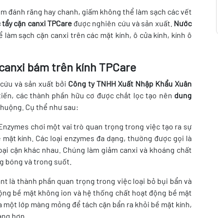
m đánh răng hay chanh, giấm không thể làm sạch các vết
 tẩy cặn canxi TPCare
được nghiên cứu và sản xuất.
Nước
 làm sạch cặn canxi trên các mặt kính, ô cửa kính, kính ô
canxi bám trên kính TPCare
cứu và sản xuất bởi
Công ty TNHH Xuất Nhập Khẩu Xuân
tiến, các thành phần hữu cơ được chắt lọc tạo nên
dung
huộng. Cụ thể như sau:
nzymes chơi một vai trò quan trọng trong việc tạo ra sự
 mặt kính. Các loại enzymes đa dạng, thường được gọi là
loại cặn khác nhau. Chúng làm giảm canxi và khoáng chất
g bóng và trong suốt.
nt là thành phần quan trọng trong việc loại bỏ bụi bẩn và
động bề mặt không ion và hệ thống chất hoạt động bề mặt
 một lớp màng mỏng để tách cặn bẩn ra khỏi bề mặt kính,
àng hơn.