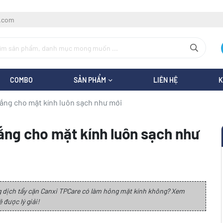
l.com
COMBO
SẢN PHẨM
LIÊN HỆ
K
ắng cho mặt kính luôn sạch như mới
ắng cho mặt kính luôn sạch như
g dịch tẩy cặn Canxi TPCare có làm hỏng mặt kính không? Xem
 được lý giải!