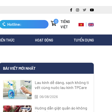
0
TIẾNG
Hotline:
VIỆT
0247.3088.845
IẾN THỨC
HOẠT ĐỘNG
TUYỂN DỤNG
BÀI VIẾT MỚI NHẤT
Lau kính dễ dàng, sạch không tì
vết cùng nước lau kính TPCare
06/08/2026
Hướng dẫn giặt quần áo không