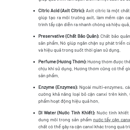
Citric Acid (Axit Citric):
Axit citric là một chấ
giúp tạo ra môi trường axit, làm mềm cặn ca
trình tẩy cặn diễn ra nhanh chóng và hiệu quả.
Preservative (Chất Bảo Quản):
Chất bảo quản 
sản phẩm. Nó giúp ngăn chặn sự phát triển c
và hiệu quả trong suốt thời gian sử dụng.
Perfume (Hương Thơm):
Hương thơm được thêm
chịu khi sử dụng. Hương thơm cũng có thể gi
sản phẩm.
Enzyme (Enzymes):
Ngoài multi-enzymes, cá
cường khả năng loại bỏ cặn canxi trên kính.
phẩm hoạt động hiệu quả hơn.
DI Water (Nước Tinh Khiết):
Nước tinh khiết
dung môi trong sản phẩm
nước tẩy cặn canx
chất có thể gây ra cặn canxi khác trong quá trì