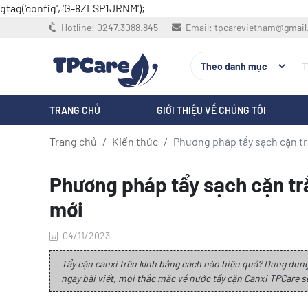
gtag('config', 'G-8ZLSP1JRNM');
Hotline:
0247.3088.845
Email:
tpcarevietnam@gmai
TRANG CHỦ
GIỚI THIỆU VỀ CHÚNG TÔI
Trang chủ
Kiến thức
Phương pháp tẩy sạch cặn tr
Phương pháp tẩy sạch cặn tr
mới
04/11/2023
Tẩy cặn canxi trên kính bằng cách nào hiệu quả? Dùng dun
ngay bài viết, mọi thắc mắc về nước tẩy cặn Canxi TPCare sẽ