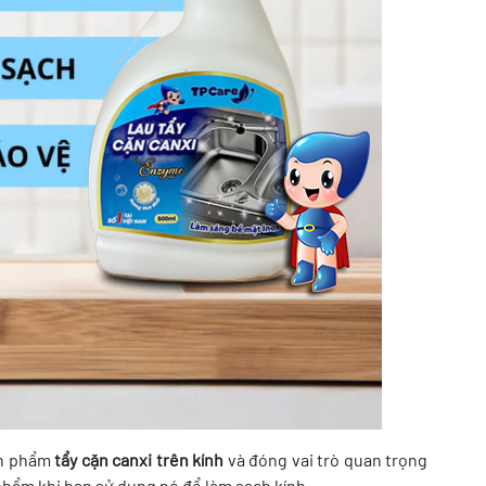
ản phẩm
tẩy cặn canxi trên kính
và đóng vai trò quan trọng
phẩm khi bạn sử dụng nó để làm sạch kính.