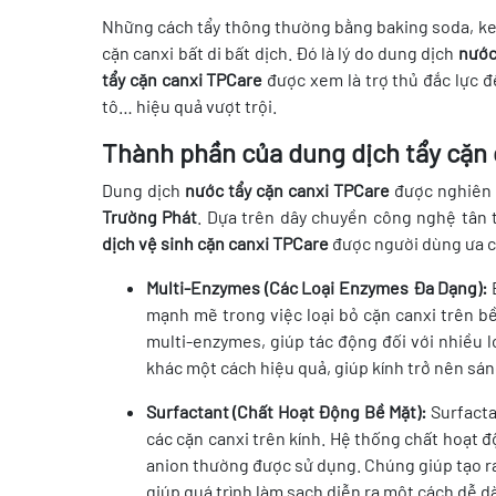
Những cách tẩy thông thường bằng baking soda, ke
cặn canxi bất di bất dịch. Đó là lý do dung dịch
nước
tẩy cặn canxi TPCare
được xem là trợ thủ đắc lực để
tô… hiệu quả vượt trội.
Thành phần của dung dịch tẩy cặn 
Dung dịch
nước tẩy cặn canxi TPCare
được nghiên 
Trường Phát
. Dựa trên dây chuyền công nghệ tân 
dịch vệ sinh cặn canxi TPCare
được người dùng ưa c
Multi-Enzymes (Các Loại Enzymes Đa Dạng):
E
mạnh mẽ trong việc loại bỏ cặn canxi trên bề
multi-enzymes, giúp tác động đối với nhiều 
khác một cách hiệu quả, giúp kính trở nên sán
Surfactant (Chất Hoạt Động Bề Mặt):
Surfacta
các cặn canxi trên kính. Hệ thống chất hoạt 
anion thường được sử dụng. Chúng giúp tạo ra
giúp quá trình làm sạch diễn ra một cách dễ d