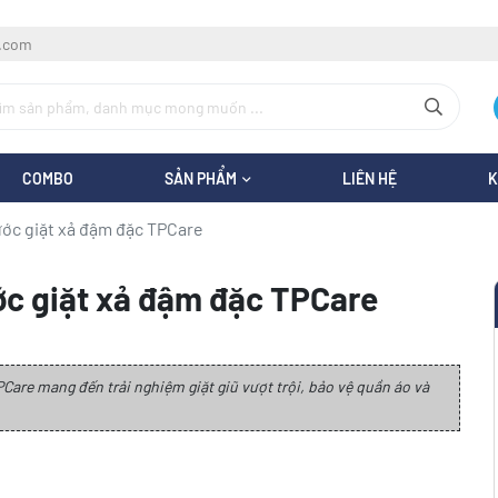
l.com
COMBO
SẢN PHẨM
LIÊN HỆ
K
ớc giặt xả đậm đặc TPCare
ớc giặt xả đậm đặc TPCare
Care mang đến trải nghiệm giặt giũ vượt trội, bảo vệ quần áo và