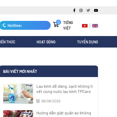
0
TIẾNG
Hotline:
VIỆT
0247.3088.845
IẾN THỨC
HOẠT ĐỘNG
TUYỂN DỤNG
BÀI VIẾT MỚI NHẤT
Lau kính dễ dàng, sạch không tì
vết cùng nước lau kính TPCare
06/08/2026
Hướng dẫn giặt quần áo không