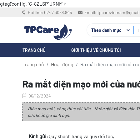
gtag('config', 'G-8ZLSP1JRNM');
Hotline:
0247.3088.845
Email:
tpcarevietnam@gmai
TRANG CHỦ
GIỚI THIỆU VỀ CHÚNG TÔI
Trang chủ
Hoạt động
Ra mắt diện mạo mới của nư
Ra mắt diện mạo mới của nư
06/12/2024
Diện mạo mới, công thức cải tiến - Nước giặt xả đậm đặc TP
sức khỏe gia đình bạn.
Kính gửi:
Quý khách hàng và quý đối tác,