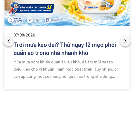
07/08/2026
Trời mưa kéo dài? Thử ngay 12 mẹo phơi
quần áo trong nhà nhanh khô
Mùa mưa nồm khiến quần áo lâu khô, dễ ám mùi và tạo
điều kiện cho vi khuẩn, nấm mốc phát triển. Tuy nhiên, chỉ
cần áp dụng một số mẹo phơi quần áo trong nhà đúng
cách, bạn vẫn có thể giữ trang phục luôn khô ráo, thơm
tho và sạch sẽ dù thời tiết ẩm ướt kéo dài. Bài viết dưới
đây sẽ chia sẻ những kinh nghiệm hữu ích giúp việc giặt
giũ trở nên đơn giản và hiệu quả hơn.