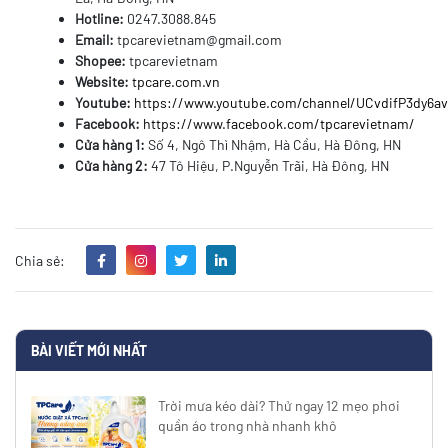
Hotline:
0247.3088.845
Email:
tpcarevietnam@gmail.com
Shopee:
tpcarevietnam
Website:
tpcare.com.vn
Youtube:
https://www.youtube.com/channel/UCvdifP3dy6
Facebook:
https://www.facebook.com/tpcarevietnam/
Cửa hàng 1:
Số 4, Ngô Thì Nhậm, Hà Cầu, Hà Đông, HN
Cửa hàng 2:
47 Tô Hiệu, P.Nguyễn Trãi, Hà Đông, HN
Chia sẻ:
BÀI VIẾT MỚI NHẤT
Trời mưa kéo dài? Thử ngay 12 mẹo phơi
quần áo trong nhà nhanh khô