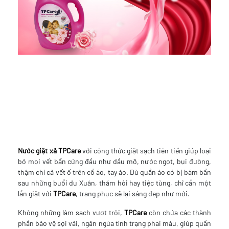
Nước giặt xả TPCare
với công thức giặt sạch tiên tiến giúp loại
bỏ mọi vết bẩn cứng đầu như dầu mỡ, nước ngọt, bụi đường,
thậm chí cả vết ố trên cổ áo, tay áo. Dù quần áo có bị bám bẩn
sau những buổi du Xuân, thăm hỏi hay tiệc tùng, chỉ cần một
lần giặt với
TPCare
, trang phục sẽ lại sáng đẹp như mới.
Không những làm sạch vượt trội,
TPCare
còn chứa các thành
phần bảo vệ sợi vải, ngăn ngừa tình trạng phai màu, giúp quần