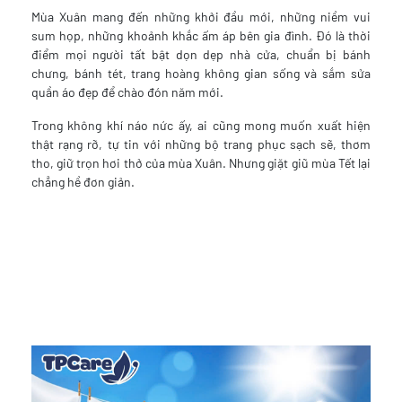
Mùa Xuân mang đến những khởi đầu mới, những niềm vui
sum họp, những khoảnh khắc ấm áp bên gia đình. Đó là thời
điểm mọi người tất bật dọn dẹp nhà cửa, chuẩn bị bánh
chưng, bánh tét, trang hoàng không gian sống và sắm sửa
quần áo đẹp để chào đón năm mới.
Trong không khí náo nức ấy, ai cũng mong muốn xuất hiện
thật rạng rỡ, tự tin với những bộ trang phục sạch sẽ, thơm
tho, giữ trọn hơi thở của mùa Xuân. Nhưng giặt giũ mùa Tết lại
chẳng hề đơn giản.