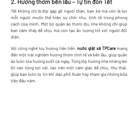
2. Hương thơm bền lâu – Tự tin đón Tết
Tết không chỉ là dịp gặp gỡ người thân, bạn bè mà còn là lúc
mỗi người muốn thể hiện sự chỉn chu, tinh tế trong phong
cách của mình. Một bộ quần áo thơm dịu nhẹ không chỉ giúp
bạn cảm thấy dễ chịu mà còn tạo ấn tượng tốt với người đối
diện.
Với công nghệ lưu hương tiên tiến,
nước giặt xả TPCare
mang
đến một trải nghiệm hương thơm tinh tế và bền lâu, giúp quần
áo luôn tỏa hương suốt cả ngày. Từng lớp hương nhẹ nhàng len
lỏi vào từng sợi vải, tạo nên một cảm giác dễ chịu, thư thái,
giúp bạn luôn tự tin khi dạo phố Xuân hay tham gia những bữa
tiệc đầu năm.