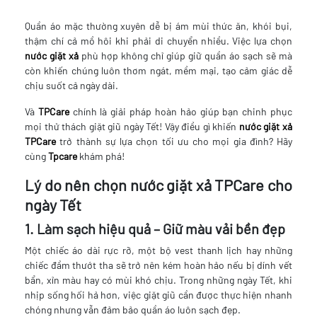
Quần áo mặc thường xuyên dễ bị ám mùi thức ăn, khói bụi,
thậm chí cả mồ hôi khi phải di chuyển nhiều. Việc lựa chọn
nước giặt xả
phù hợp không chỉ giúp giữ quần áo sạch sẽ mà
còn khiến chúng luôn thơm ngát, mềm mại, tạo cảm giác dễ
chịu suốt cả ngày dài.
Và
TPCare
chính là giải pháp hoàn hảo giúp bạn chinh phục
mọi thử thách giặt giũ ngày Tết! Vậy điều gì khiến
nước giặt xả
TPCare
trở thành sự lựa chọn tối ưu cho mọi gia đình? Hãy
cùng
Tpcare
khám phá!
Lý do nên chọn nước giặt xả TPCare cho
ngày Tết
1. Làm sạch hiệu quả – Giữ màu vải bền đẹp
Một chiếc áo dài rực rỡ, một bộ vest thanh lịch hay những
chiếc đầm thướt tha sẽ trở nên kém hoàn hảo nếu bị dính vết
bẩn, xỉn màu hay có mùi khó chịu. Trong những ngày Tết, khi
nhịp sống hối hả hơn, việc giặt giũ cần được thực hiện nhanh
chóng nhưng vẫn đảm bảo quần áo luôn sạch đẹp.