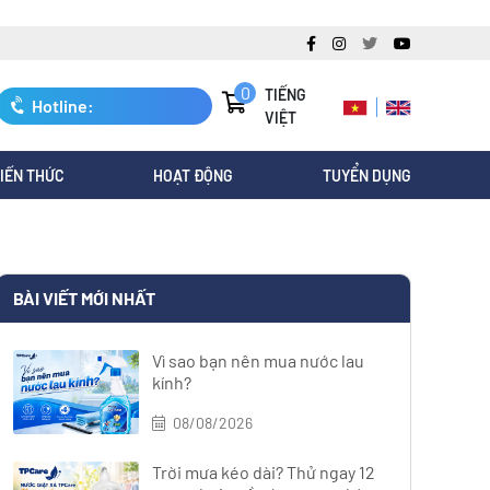
0
TIẾNG
Hotline:
VIỆT
0247.3088.845
IẾN THỨC
HOẠT ĐỘNG
TUYỂN DỤNG
BÀI VIẾT MỚI NHẤT
Vì sao bạn nên mua nước lau
kính?
08/08/2026
Trời mưa kéo dài? Thử ngay 12