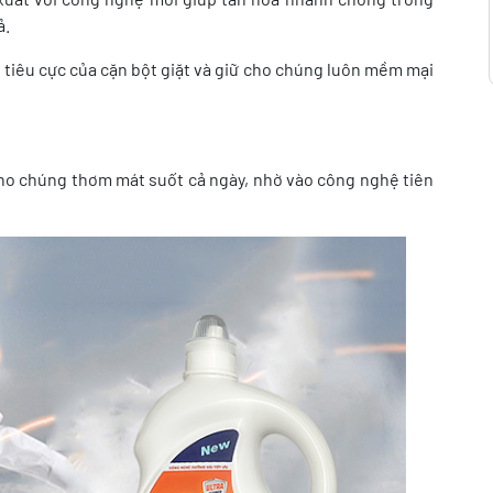
ả.
 tiêu cực của cặn bột giặt và giữ cho chúng luôn mềm mại
ho chúng thơm mát suốt cả ngày, nhờ vào công nghệ tiên