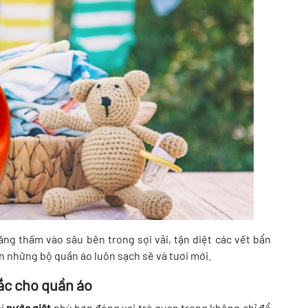
ng thấm vào sâu bên trong sợi vải, tận diệt các vết bẩn
n những bộ quần áo luôn sạch sẽ và tươi mới.
ắc cho quần áo
i
nước giặt
phù hợp đóng vai trò quan trọng không chỉ để