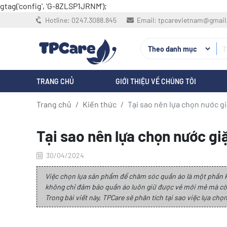
gtag('config', 'G-8ZLSP1JRNM');
Hotline:
0247.3088.845
Email:
tpcarevietnam@gmai
TRANG CHỦ
GIỚI THIỆU VỀ CHÚNG TÔI
Trang chủ
Kiến thức
Tại sao nên lựa chọn nước giặ
Tại sao nên lựa chọn nước giặ
30/04/2024
Việc chọn lựa sản phẩm để chăm sóc quần áo là một phần k
không chỉ đảm bảo quần áo luôn giữ được vẻ mới mẻ mà cò
Trong bài viết này, TPCare sẽ phân tích tại sao việc lựa chọ