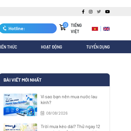
0
TIẾNG
Hotline:
VIỆT
0247.3088.845
IẾN THỨC
HOẠT ĐỘNG
TUYỂN DỤNG
BÀI VIẾT MỚI NHẤT
Vì sao bạn nên mua nước lau
kính?
08/08/2026
Trời mưa kéo dài? Thử ngay 12