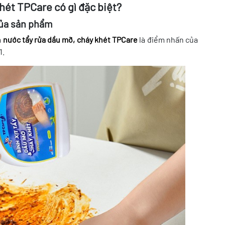
hét TPCare có gì đặc biệt?
của sản phẩm
m
nước tẩy rửa dầu mỡ, cháy khét TPCare
là điểm nhấn của
1.