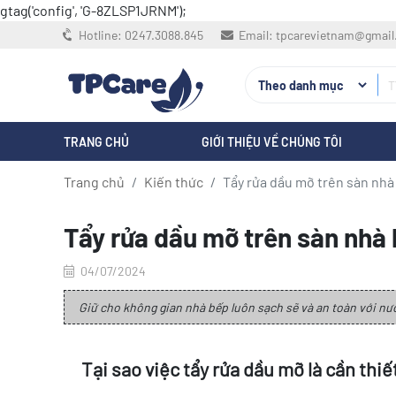
gtag('config', 'G-8ZLSP1JRNM');
Hotline:
0247.3088.845
Email:
tpcarevietnam@gmai
TRANG CHỦ
GIỚI THIỆU VỀ CHÚNG TÔI
Trang chủ
Kiến thức
Tẩy rửa dầu mỡ trên sàn nhà
Tẩy rửa dầu mỡ trên sàn nhà
04/07/2024
Giữ cho không gian nhà bếp luôn sạch sẽ và an toàn với nướ
Tại sao việc tẩy rửa dầu mỡ là cần thi