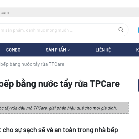
l.com
COMBO
SẢN PHẨM
LIÊN HỆ
K
 bếp bằng nước tẩy rửa TPCare
 bếp bằng nước tẩy rửa TPCare
c tẩy rửa dầu mỡ TPCare, giải pháp hiệu quả cho mọi gia đình.
ết cho sự sạch sẽ và an toàn trong nhà bếp