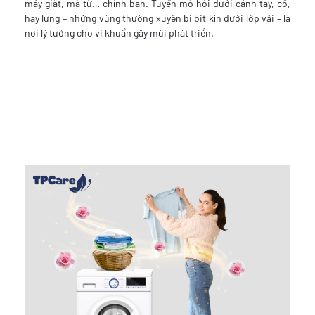
máy giặt, mà từ… chính bạn. Tuyến mồ hôi dưới cánh tay, cổ,
hay lưng – những vùng thường xuyên bị bịt kín dưới lớp vải – là
nơi lý tưởng cho vi khuẩn gây mùi phát triển.