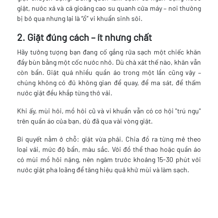
giặt, nước xả và cả gioăng cao su quanh cửa máy – nơi thường
bị bỏ qua nhưng lại là “ổ” vi khuẩn sinh sôi.
2. Giặt đúng cách – ít nhưng chất
Hãy tưởng tượng bạn đang cố gắng rửa sạch một chiếc khăn
đầy bùn bằng một cốc nước nhỏ. Dù chà xát thế nào, khăn vẫn
còn bẩn. Giặt quá nhiều quần áo trong một lần cũng vậy –
chúng không có đủ không gian để quay, để ma sát, để thấm
nước giặt đều khắp từng thớ vải.
Khi ấy, mùi hôi, mồ hôi cũ và vi khuẩn vẫn có cơ hội "trú ngụ"
trên quần áo của bạn, dù đã qua vài vòng giặt.
Bí quyết nằm ở chỗ: giặt vừa phải. Chia đồ ra từng mẻ theo
loại vải, mức độ bẩn, màu sắc. Với đồ thể thao hoặc quần áo
có mùi mồ hôi nặng, nên ngâm trước khoảng 15-30 phút với
nước giặt pha loãng để tăng hiệu quả khử mùi và làm sạch.