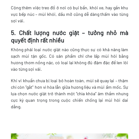
Cộng thêm việc treo đồ ở nơi có bụi bẩn, khói xe, hay gần khu
vực bếp núc – mùi khói, dầu mỡ cũng dễ dàng thấm vào từng
sợi vải.
5. Chất lượng nước giặt – tưởng nhỏ mà
quyết định rất nhiều
Không phải loại nước giặt nào cũng thực sự có khả năng làm
sạch mùi tận gốc. Có sản phẩm chỉ che lấp mùi hôi bằng
hương thơm nồng nặc, có loại lại không đủ đậm đặc để len lỏi
vào từng sợi vải.
Khi vi khuẩn chưa bị loại bỏ hoàn toàn, mùi sẽ quay lại – thậm
chí còn "gắt" hơn vì hòa lẫn giữa hương liệu và mùi ẩm mốc. Sự
lựa chọn nước giặt trở thành một “chìa khóa” âm thầm nhưng
cực kỳ quan trọng trong cuộc chiến chống lại mùi hôi dai
dẳng.