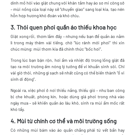
dính mồ hôi vào giặt chung với khăn tắm hay áo sơ mi công sở
– mùi nồng của loại này sẽ “chuyển giao” sang loại kia, tạo nên
hỗn hợp hương khó đoán và khó chịu.
3. Thói quen phơi quần áo thiếu khoa học
Giặt xong rồi, thơm lắm đấy – nhưng nếu bạn để quần áo nằm
lì trong máy thêm vài tiếng, chờ “lúc rảnh mới phơi” thì xin
chúc mừng: mùi thơm kia đã chính thức “bốc hơi”.
Trong lúc bạn bận rộn, hơi ẩm và nhiệt độ trong lồng giặt đã
tạo ra môi trường ấm nóng lý tưởng để vi khuẩn sinh sôi. Chỉ
vài giờ thôi, những gì sạch sẽ nhất cũng có thể biến thành “ổ vi
sinh di động”.
Ngoài ra, việc phơi ở nơi thiếu nắng, thiếu gió – như ban công
bị che khuất, phòng kín, hoặc dùng giá phơi trong nhà vào
ngày mưa – sẽ khiến quần áo lâu khô, sinh ra mùi ẩm mốc rất
khó tẩy.
4. Mùi từ chính cơ thể và môi trường sống
Có những mùi bám vào áo quần chẳng phải từ vết bẩn hay