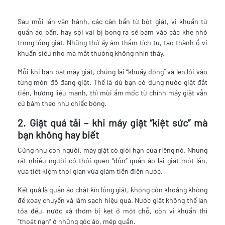
Sau mỗi lần vận hành, các cặn bẩn từ bột giặt, vi khuẩn từ
quần áo bẩn, hay sợi vải bị bong ra sẽ bám vào các khe nhỏ
trong lồng giặt. Những thứ ấy âm thầm tích tụ, tạo thành ổ vi
khuẩn siêu nhỏ mà mắt thường không nhìn thấy.
Mỗi khi bạn bật máy giặt, chúng lại “khuấy động” và len lỏi vào
từng món đồ đang giặt. Thế là dù bạn có dùng nước giặt đắt
tiền, hương liệu mạnh, thì mùi ẩm mốc từ chính máy giặt vẫn
cứ bám theo như chiếc bóng.
2. Giặt quá tải – khi máy giặt “kiệt sức” mà
bạn không hay biết
Cũng như con người, máy giặt có giới hạn của riêng nó. Nhưng
rất nhiều người có thói quen “dồn” quần áo lại giặt một lần,
vừa tiết kiệm thời gian vừa giảm tiền điện nước.
Kết quả là quần áo chật kín lồng giặt, không còn khoảng không
để xoay chuyển và làm sạch hiệu quả. Nước giặt không thể lan
tỏa đều, nước xả thơm bị kẹt ở một chỗ, còn vi khuẩn thì
“thoát nạn” ở những góc áo, mép quần.