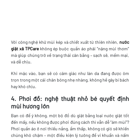
Với công nghệ khử mùi kép và chiết xuất từ thiên nhiên,
nước
giặt xả TPCare
không ép buộc quần áo phải “nặng mùi thơm”
mà giúp chúng trở về trạng thái cân bằng – sạch sẽ, mềm mại,
và dễ chịu.
Khi mặc vào, bạn sẽ có cảm giác như làn da đang được ôm
trọn trong một cái chăn bông nhẹ nhàng, không hề gây bí bách
hay khó chịu.
4. Phơi đồ: nghệ thuật nhỏ bé quyết định
mùi hương lớn
Bạn có để ý không, một bộ đồ dù giặt bằng loại nước giặt tốt
đến mấy, nếu không được phơi đúng cách thì vẫn dễ “ám mùi”?
Phơi quần áo ở nơi thiếu nắng, ẩm thấp, không có gió sẽ khiến
chúng khô chậm – một điều kiện lý tưởng để vi khuẩn và nấm