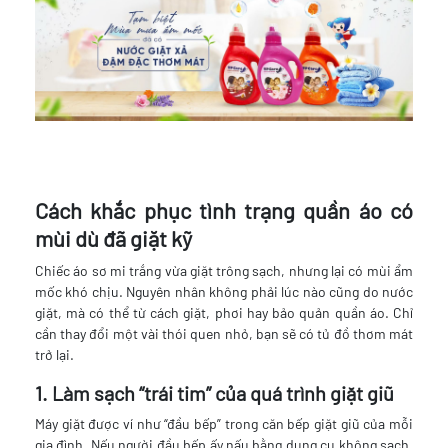
Cách khắc phục tình trạng quần áo có
mùi dù đã giặt kỹ
Chiếc áo sơ mi trắng vừa giặt trông sạch, nhưng lại có mùi ẩm
mốc khó chịu. Nguyên nhân không phải lúc nào cũng do nước
giặt, mà có thể từ cách giặt, phơi hay bảo quản quần áo. Chỉ
cần thay đổi một vài thói quen nhỏ, bạn sẽ có tủ đồ thơm mát
trở lại.
1. Làm sạch “trái tim” của quá trình giặt giũ
Máy giặt được ví như “đầu bếp” trong căn bếp giặt giũ của mỗi
gia đình. Nếu người đầu bếp ấy nấu bằng dụng cụ không sạch,