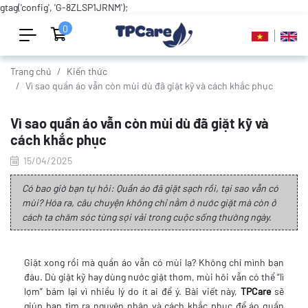
gtag('config', 'G-8ZLSP1JRNM');
0
Trang chủ
Kiến thức
Vì sao quần áo vẫn còn mùi dù đã giặt kỹ và cách khắc phục
Vì sao quần áo vẫn còn mùi dù đã giặt kỹ và
cách khắc phục
15/04/2025
Có bao giờ bạn tự hỏi: Quần áo đã giặt sạch rồi, tại sao vẫn có
mùi? Hóa ra, câu chuyện không chỉ nằm ở nước giặt mà còn ở
cách ta chăm sóc từng sợi vải trong cuộc sống thường ngày.
Giặt xong rồi mà quần áo vẫn có mùi lạ? Không chỉ mình bạn
đâu. Dù giặt kỹ hay dùng nước giặt thơm, mùi hôi vẫn có thể “lì
lợm” bám lại vì nhiều lý do ít ai để ý. Bài viết này,
TPCare
sẽ
giúp bạn tìm ra nguyên nhân và cách khắc phục để áo quần