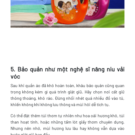
5. Bảo quản như một nghệ sĩ nâng niu vải
vóc
Sau khi quần áo đã khô hoàn toàn, khâu bảo quản cũng quan
trọng không kém gì quá trình giặt giũ. Hãy chọn nơi cất giữ
thông thoáng, khô ráo. Đừng nhồi nhét quá nhiều đồ vào tủ,
khiến không khí không lưu thông và mùi hôi dễ tích tụ.
Có thể đặt thêm túi thơm tự nhiên như hoa oải hương khô, túi
than hoạt tính, hoặc những tấm lót giấy thơm chuyên dụng.
Nhưng nên nhớ, mùi hương lưu lâu hay không vẫn dựa vào
bước giặt giũ ban đầu.