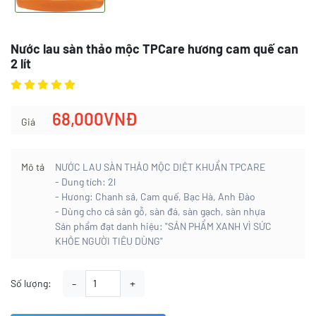
Nước lau sàn thảo mộc TPCare hương cam quế can
2 lít
68,000VNĐ
Giá
Mô tả
NƯỚC LAU SÀN THẢO MỘC DIỆT KHUẨN TPCARE
- Dung tích: 2l
- Hương: Chanh sả, Cam quế, Bạc Hà, Anh Đào
- Dùng cho cả sản gỗ, sàn đá, sàn gạch, sàn nhựa
Sản phẩm đạt danh hiệu: "SẢN PHẨM XANH VÌ SỨC
KHỎE NGƯỜI TIÊU DÙNG"
-
+
Số lượng: