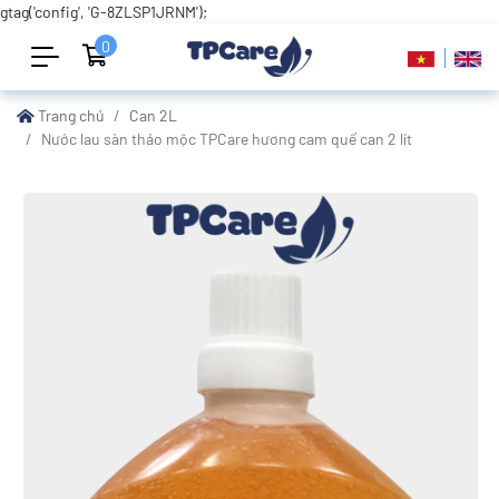
gtag('config', 'G-8ZLSP1JRNM');
0
Trang chủ
Can 2L
Nước lau sàn thảo mộc TPCare hương cam quế can 2 lít