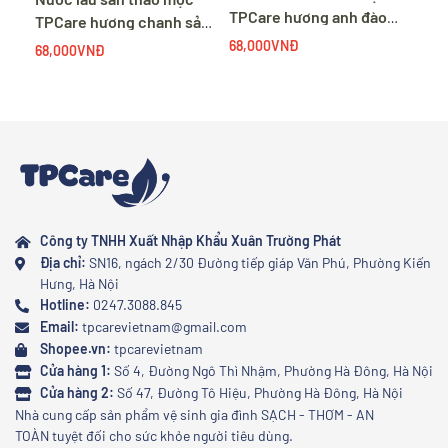
TPCare hương anh đào
TPCare hương chanh sả
can 2 lít
can 2 lít
68,000VNĐ
68,000VNĐ
Công ty TNHH Xuất Nhập Khẩu Xuân Trường Phát
Địa chỉ:
SN16, ngách 2/30 Đường tiếp giáp Văn Phú, Phường Kiến
Hưng, Hà Nội
Hotline:
0247.3088.845
Email:
tpcarevietnam@gmail.com
Shopee.vn:
tpcarevietnam
Cửa hàng 1:
Số 4, Đường Ngô Thì Nhậm, Phường Hà Đông, Hà Nội
Cửa hàng 2:
Số 47, Đường Tô Hiệu, Phường Hà Đông, Hà Nội
Nhà cung cấp sản phẩm vệ sinh gia đình SẠCH - THƠM - AN
TOÀN tuyệt đối cho sức khỏe người tiêu dùng.