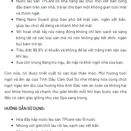
Nước lau sàn TPCare có khả năng lau chùi mọi vết bẩn cứng
đầu bám trên sàn nhà, trả lại cho bạn một không gian tươi mát
và thơm ngát.
Màng Nano Guard giúp bao phủ bề mặt sàn, ngăn vết bẩn,
giúp lau chùi dễ dàng và nhanh khô bề mặt.
Với hoạt chất tẩy rửa năng động không chỉ làm sạch và sáng
bóng tất cả các loại sàn mà nó còn không gây kết dính, ngăn
bụi bám trở lại.
Tiêu diệt 99,9% vi khuẩn và không để lại vết trắng trên sàn sau
khi lau.
Xua côn trùng đang trú ngụ, ẩn nấp ra khỏi ngôi nhà của bạn.
Còn nữa, nó được triết xuất từ các loại thảo mộc. Mùi hương tươi
ngọt và ấm áp của Tinh Dầu Cam Quế Sự nhẹ nhàng hòa cùng chút
ngọt ngào êm dịu của hương Hòa Anh Đào nên an toàn và không hại
sức khỏe Hương sả chanh thư giãn khiến mỗi khi bạn bước vào nhà
đều có cảm giác giống như vào Spa sang trọng.
HƯỚNG DẪN SỬ DỤNG:
Hòa đầy nắp nước lau sàn TPcare vào 5l nước
Nhúng ướt giẻ/chổi lau rồi lau sạch các vết bẩn