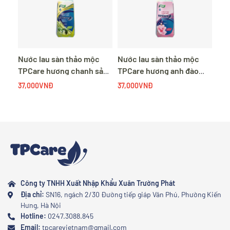
Nước lau sàn thảo mộc
Nước lau sàn thảo mộc
TPCare hương chanh sả
TPCare hương anh đào
can 900ml
can 900ml
37,000VNĐ
37,000VNĐ
Công ty TNHH Xuất Nhập Khẩu Xuân Trường Phát
Địa chỉ:
SN16, ngách 2/30 Đường tiếp giáp Văn Phú, Phường Kiến
Hưng, Hà Nội
Hotline:
0247.3088.845
Email:
tpcarevietnam@gmail.com