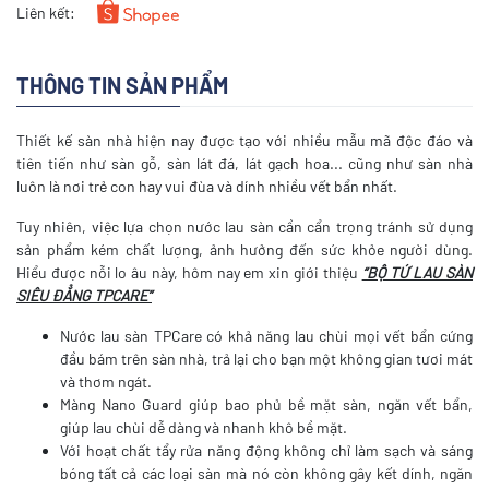
Liên kết:
THÔNG TIN SẢN PHẨM
Thiết kế sàn nhà hiện nay được tạo với nhiều mẫu mã độc đáo và
tiên tiến như sàn gỗ, sàn lát đá, lát gạch hoa... cũng như sàn nhà
luôn là nơi trẻ con hay vui đùa và dính nhiều vết bẩn nhất.
Tuy nhiên, việc lựa chọn nước lau sàn cần cẩn trọng tránh sử dụng
sản phẩm kém chất lượng, ảnh hưởng đến sức khỏe người dùng.
Hiểu được nỗi lo âu này, hôm nay em xin giới thiệu
“BỘ TỨ LAU SÀN
SIÊU ĐẲNG TPCARE”
Nước lau sàn TPCare có khả năng lau chùi mọi vết bẩn cứng
đầu bám trên sàn nhà, trả lại cho bạn một không gian tươi mát
và thơm ngát.
Màng Nano Guard giúp bao phủ bề mặt sàn, ngăn vết bẩn,
giúp lau chùi dễ dàng và nhanh khô bề mặt.
Với hoạt chất tẩy rửa năng động không chỉ làm sạch và sáng
bóng tất cả các loại sàn mà nó còn không gây kết dính, ngăn