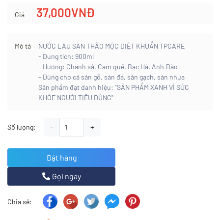
37,000VNĐ
Giá
Mô tả
NƯỚC LAU SÀN THẢO MỘC DIỆT KHUẨN TPCARE
- Dung tích: 900ml
- Hương: Chanh sả, Cam quế, Bạc Hà, Anh Đào
- Dùng cho cả sản gỗ, sàn đá, sàn gạch, sàn nhựa
Sản phẩm đạt danh hiệu: "SẢN PHẨM XANH VÌ SỨC
KHỎE NGƯỜI TIÊU DÙNG"
-
+
Số lượng:
Đặt hàng
Gọi ngay
Chia sẻ: