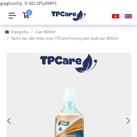
gtag('config', 'G-8ZLSP1JRNM');
0
Trang chủ
Can 900ml
Nước lau sàn thảo mộc TPCare hương cam quế can 900ml