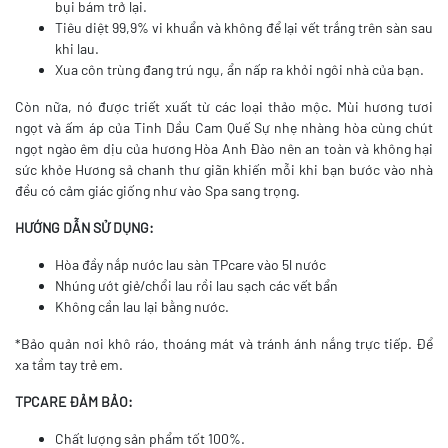
bụi bám trở lại.
Tiêu diệt 99,9% vi khuẩn và không để lại vết trắng trên sàn sau
khi lau.
Xua côn trùng đang trú ngụ, ẩn nấp ra khỏi ngôi nhà của bạn.
Còn nữa, nó được triết xuất từ các loại thảo mộc. Mùi hương tươi
ngọt và ấm áp của Tinh Dầu Cam Quế Sự nhẹ nhàng hòa cùng chút
ngọt ngào êm dịu của hương Hòa Anh Đào nên an toàn và không hại
sức khỏe Hương sả chanh thư giãn khiến mỗi khi bạn bước vào nhà
đều có cảm giác giống như vào Spa sang trọng.
HƯỚNG DẪN SỬ DỤNG:
Hòa đầy nắp nước lau sàn TPcare vào 5l nước
Nhúng ướt giẻ/chổi lau rồi lau sạch các vết bẩn
Không cần lau lại bằng nước.
*Bảo quản nơi khô ráo, thoáng mát và tránh ánh nắng trực tiếp. Để
xa tầm tay trẻ em.
TPCARE ĐẢM BẢO:
Chất lượng sản phẩm tốt 100%.