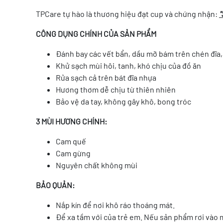
TPCare tự hào là thương hiệu đạt cup và chứng nhận:
"
CÔNG DỤNG CHÍNH CỦA SẢN PHẨM
Đánh bay các vết bẩn, dầu mỡ bám trên chén đĩa, 
Khử sạch mùi hôi, tanh, khó chịu của đồ ăn
Rửa sạch cả trên bát đĩa nhựa
Hương thơm dễ chịu từ thiên nhiên
Bảo vệ da tay, không gây khô, bong tróc
3 MÙI HƯƠNG CHÍNH:
Cam quế
Cam gừng
Nguyên chất không mùi
BẢO QUẢN:
Nắp kín để nơi khô ráo thoáng mát.
Để xa tầm với của trẻ em. Nếu sản phẩm rơi vào 