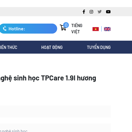
0
TIẾNG
Hotline:
VIỆT
0247.3088.845
IẾN THỨC
HOẠT ĐỘNG
TUYỂN DỤNG
ghệ sinh học TPCare 1.9l hương
g nghệ sinh học