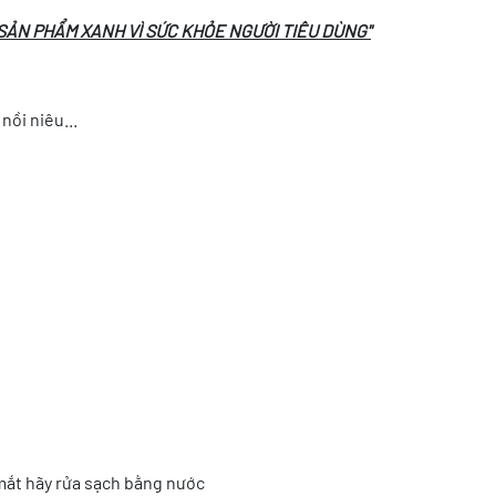
SẢN PHẨM XANH VÌ SỨC KHỎE NGƯỜI TIÊU DÙNG"
nồi niêu...
mắt hãy rửa sạch bằng nước