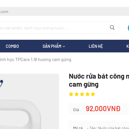
l.com
COMBO
SẢN PHẨM
LIÊN HỆ
K
inh học TPCare 1.9l hương cam gừng
Nước rửa bát công n
cam gừng
92,000VNĐ
Giá
Mô tả
- Tên: Nước rửa bát côn