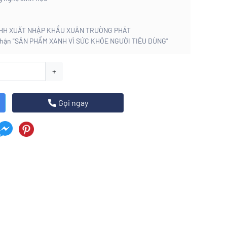
TNHH XUẤT NHẬP KHẨU XUÂN TRƯỜNG PHÁT
nhận "SẢN PHẨM XANH VÌ SỨC KHỎE NGƯỜI TIÊU DÙNG"
+
Gọi ngay