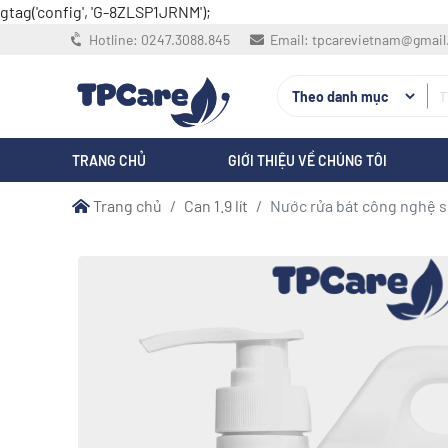
gtag('config', 'G-8ZLSP1JRNM');
Hotline:
0247.3088.845
Email:
tpcarevietnam@gmai
TRANG CHỦ
GIỚI THIỆU VỀ CHÚNG TÔI
Trang chủ
Can 1.9 lít
Nước rửa bát công nghệ s