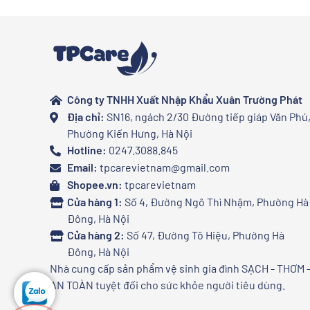
Công ty TNHH Xuất Nhập Khẩu Xuân Trường Phát
Địa chỉ:
SN16, ngách 2/30 Đường tiếp giáp Văn Phú
Phường Kiến Hưng, Hà Nội
Hotline:
0247.3088.845
Email:
tpcarevietnam@gmail.com
Shopee.vn:
tpcarevietnam
Cửa hàng 1:
Số 4, Đường Ngô Thì Nhậm, Phường Hà
Đông, Hà Nội
Cửa hàng 2:
Số 47, Đường Tô Hiệu, Phường Hà
Đông, Hà Nội
Nhà cung cấp sản phẩm vệ sinh gia đình SẠCH - THƠM 
AN TOÀN tuyệt đối cho sức khỏe người tiêu dùng.