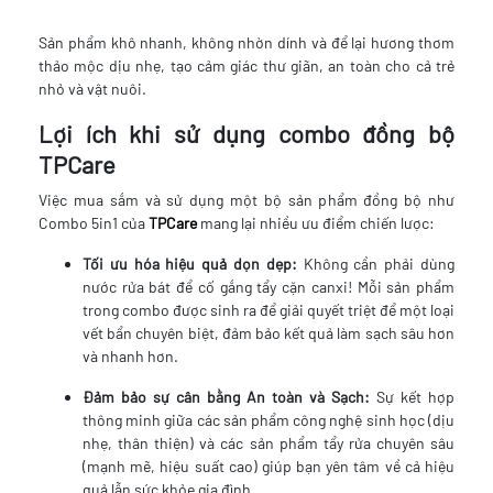
Sản phẩm khô nhanh, không nhờn dính và để lại hương thơm
thảo mộc dịu nhẹ, tạo cảm giác thư giãn, an toàn cho cả trẻ
nhỏ và vật nuôi.
Lợi ích khi sử dụng combo đồng bộ
TPCare
Việc mua sắm và sử dụng một bộ sản phẩm đồng bộ như
Combo 5in1 của
TPCare
mang lại nhiều ưu điểm chiến lược:
Tối ưu hóa hiệu quả dọn dẹp:
Không cần phải dùng
nước rửa bát để cố gắng tẩy cặn canxi! Mỗi sản phẩm
trong combo được sinh ra để giải quyết triệt để một loại
vết bẩn chuyên biệt, đảm bảo kết quả làm sạch sâu hơn
và nhanh hơn.
Đảm bảo sự cân bằng An toàn và Sạch:
Sự kết hợp
thông minh giữa các sản phẩm công nghệ sinh học (dịu
nhẹ, thân thiện) và các sản phẩm tẩy rửa chuyên sâu
(mạnh mẽ, hiệu suất cao) giúp bạn yên tâm về cả hiệu
quả lẫn sức khỏe gia đình.