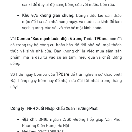
canxi để duy trì độ sáng bóng của vòi nước, bồn rửa.
Khu vực không gian chung:
Dùng nước lau sàn thảo
mộc để lau sàn nhà hàng ngày, và nước lau kính để làm
sạch gương, cửa sổ, và các bề mặt kính khác.
Với
Combo "Sức mạnh toàn diện 5 trong 1"
của
TPCare
, bạn đã
có trong tay bộ công cụ hoàn hảo để đối phó với mọi thách
thức vệ sinh nhà cửa. Đây không chỉ là việc mua sắm sản
phẩm, mà là đầu tư vào sự an tâm, hiệu quả và chất lượng
sống.
Sở hữu ngay Combo của
TPCare
để trải nghiệm sự khác biệt!
Đặt hàng ngay hôm nay để nhận ưu đãi tốt nhất trong tháng
này!
--------------------------------------------
Công ty TNHH Xuất Nhập Khẩu Xuân Trường Phát
Địa chỉ:
SN16, ngách 2/30 Đường tiếp giáp Văn Phú,
Phường Kiến Hưng, Hà Nội
Hotline:
0247.3088.845