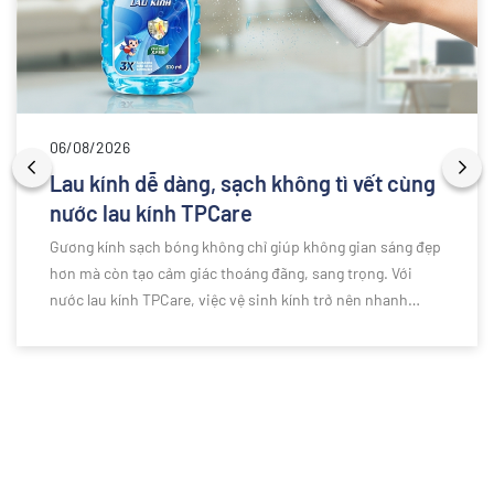
06/08/2026
Lau kính dễ dàng, sạch không tì vết cùng
nước lau kính TPCare
Gương kính sạch bóng không chỉ giúp không gian sáng đẹp
hơn mà còn tạo cảm giác thoáng đãng, sang trọng. Với
nước lau kính TPCare, việc vệ sinh kính trở nên nhanh
chóng và đơn giản hơn bao giờ hết. Công thức làm sạch
hiệu quả giúp loại bỏ bụi bẩn, dấu vân tay và các vết ố
cứng đầu, mang lại bề mặt kính trong suốt, sáng bóng,
không để lại vệt hay cặn nước. Cùng khám phá bí quyết lau
kính dễ dàng, sạch không tì vết với nước lau kính TPCare
trong bài viết dưới đây.