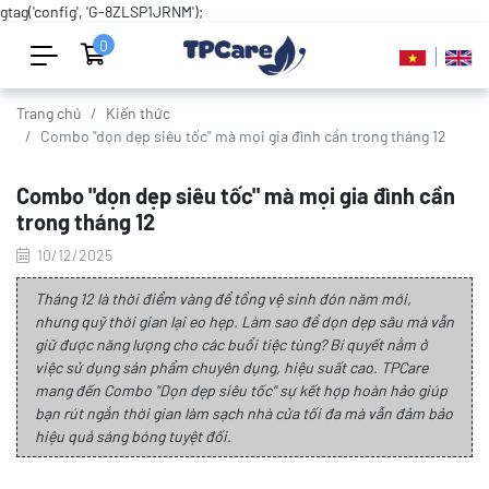
gtag('config', 'G-8ZLSP1JRNM');
0
Trang chủ
Kiến thức
Combo "dọn dẹp siêu tốc" mà mọi gia đình cần trong tháng 12
Combo "dọn dẹp siêu tốc" mà mọi gia đình cần
trong tháng 12
10/12/2025
Tháng 12 là thời điểm vàng để tổng vệ sinh đón năm mới,
nhưng quỹ thời gian lại eo hẹp. Làm sao để dọn dẹp sâu mà vẫn
giữ được năng lượng cho các buổi tiệc tùng? Bí quyết nằm ở
việc sử dụng sản phẩm chuyên dụng, hiệu suất cao. TPCare
mang đến Combo "Dọn dẹp siêu tốc" sự kết hợp hoàn hảo giúp
bạn rút ngắn thời gian làm sạch nhà cửa tối đa mà vẫn đảm bảo
hiệu quả sáng bóng tuyệt đối.