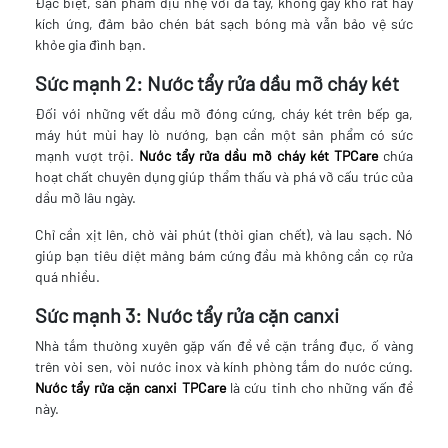
Đặc biệt, sản phẩm dịu nhẹ với da tay, không gây khô rát hay
kích ứng, đảm bảo chén bát sạch bóng mà vẫn bảo vệ sức
khỏe gia đình bạn.
Sức mạnh 2: Nước tẩy rửa dầu mỡ cháy két
Đối với những vết dầu mỡ đóng cứng, cháy két trên bếp ga,
máy hút mùi hay lò nướng, bạn cần một sản phẩm có sức
mạnh vượt trội.
Nước tẩy rửa dầu mỡ cháy két TPCare
chứa
hoạt chất chuyên dụng giúp thẩm thấu và phá vỡ cấu trúc của
dầu mỡ lâu ngày.
Chỉ cần xịt lên, chờ vài phút (thời gian chết), và lau sạch. Nó
giúp bạn tiêu diệt mảng bám cứng đầu mà không cần cọ rửa
quá nhiều.
Sức mạnh 3: Nước tẩy rửa cặn canxi
Nhà tắm thường xuyên gặp vấn đề về cặn trắng đục, ố vàng
trên vòi sen, vòi nước inox và kính phòng tắm do nước cứng.
Nước tẩy rửa cặn canxi TPCare
là cứu tinh cho những vấn đề
này.