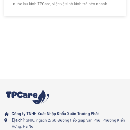
nước lau kính TPCare, việc vệ sinh kính trở nên nhanh
chóng và đơn giản hơn bao giờ hết. Công thức làm sạch
hiệu quả giúp loại bỏ bụi bẩn, dấu vân tay và các vết ố
cứng đầu, mang lại bề mặt kính trong suốt, sáng bóng,
không để lại vệt hay cặn nước. Cùng khám phá bí quyết lau
kính dễ dàng, sạch không tì vết với nước lau kính TPCare
trong bài viết dưới đây.
Công ty TNHH Xuất Nhập Khẩu Xuân Trường Phát
Địa chỉ:
SN16, ngách 2/30 Đường tiếp giáp Văn Phú, Phường Kiến
Hưng, Hà Nội