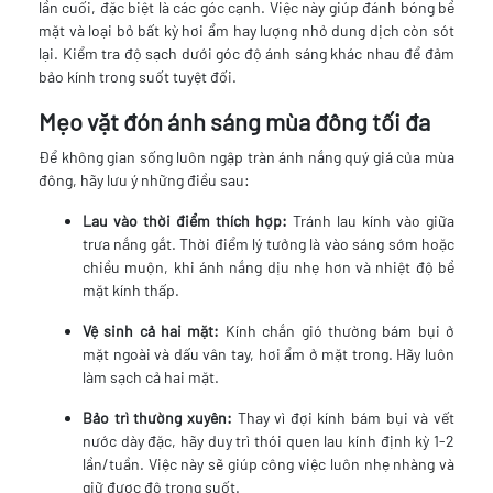
lần cuối, đặc biệt là các góc cạnh. Việc này giúp đánh bóng bề
mặt và loại bỏ bất kỳ hơi ẩm hay lượng nhỏ dung dịch còn sót
lại. Kiểm tra độ sạch dưới góc độ ánh sáng khác nhau để đảm
bảo kính trong suốt tuyệt đối.
Mẹo vặt đón ánh sáng mùa đông tối đa
Để không gian sống luôn ngập tràn ánh nắng quý giá của mùa
đông, hãy lưu ý những điều sau:
Lau vào thời điểm thích hợp:
Tránh lau kính vào giữa
trưa nắng gắt. Thời điểm lý tưởng là vào sáng sớm hoặc
chiều muộn, khi ánh nắng dịu nhẹ hơn và nhiệt độ bề
mặt kính thấp.
Vệ sinh cả hai mặt:
Kính chắn gió thường bám bụi ở
mặt ngoài và dấu vân tay, hơi ẩm ở mặt trong. Hãy luôn
làm sạch cả hai mặt.
Bảo trì thường xuyên:
Thay vì đợi kính bám bụi và vết
nước dày đặc, hãy duy trì thói quen lau kính định kỳ 1-2
lần/tuần. Việc này sẽ giúp công việc luôn nhẹ nhàng và
giữ được độ trong suốt.