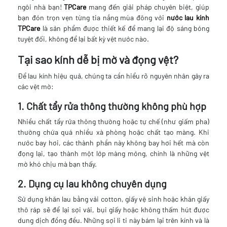
ngôi nhà bạn!
TPCare
mang đến giải pháp chuyên biệt, giúp
bạn đón trọn vẹn từng tia nắng mùa đông với
nước lau kính
TPCare
là sản phẩm được thiết kế để mang lại độ sáng bóng
tuyệt đối, không để lại bất kỳ vệt nước nào.
Tại sao kính dễ bị mờ và đọng vệt?
Để lau kính hiệu quả, chúng ta cần hiểu rõ nguyên nhân gây ra
các vệt mờ:
1. Chất tẩy rửa thông thường không phù hợp
Nhiều chất tẩy rửa thông thường hoặc tự chế (như giấm pha)
thường chứa quá nhiều xà phòng hoặc chất tạo màng. Khi
nước bay hơi, các thành phần này không bay hơi hết mà còn
đọng lại, tạo thành một lớp màng mỏng, chính là những vệt
mờ khó chịu mà bạn thấy.
2. Dụng cụ lau không chuyên dụng
Sử dụng khăn lau bằng vải cotton, giấy vệ sinh hoặc khăn giấy
thô ráp sẽ để lại sợi vải, bụi giấy hoặc không thấm hút được
dung dịch đồng đều. Những sợi li ti này bám lại trên kính và là