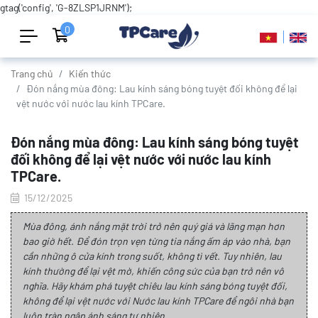
gtag('config', 'G-8ZLSP1JRNM');
0
Trang chủ
Kiến thức
Đón nắng mùa đông: Lau kính sáng bóng tuyệt đối không để lại
vệt nước với nước lau kính TPCare.
Đón nắng mùa đông: Lau kính sáng bóng tuyệt
đối không để lại vệt nước với nước lau kính
TPCare.
15/12/2025
Mùa đông, ánh nắng mặt trời trở nên quý giá và lãng mạn hơn
bao giờ hết. Để đón trọn vẹn từng tia nắng ấm áp vào nhà, bạn
cần những ô cửa kính trong suốt, không tì vết. Tuy nhiên, lau
kính thường để lại vệt mờ, khiến công sức của bạn trở nên vô
nghĩa. Hãy khám phá tuyệt chiêu lau kính sáng bóng tuyệt đối,
không để lại vệt nước với Nước lau kính TPCare để ngôi nhà bạn
luôn tràn ngập ánh sáng tự nhiên.