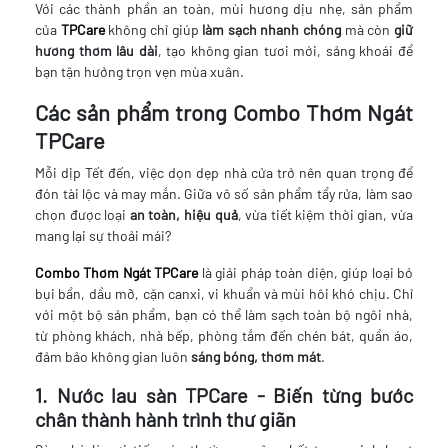
Với các thành phần an toàn, mùi hương dịu nhẹ, sản phẩm
của
TPCare
không chỉ giúp
làm sạch nhanh chóng
mà còn
giữ
hương thơm lâu dài
, tạo không gian tươi mới, sảng khoái để
bạn tận hưởng trọn vẹn mùa xuân.
Các sản phẩm trong Combo Thơm Ngát
TPCare
Mỗi dịp Tết đến, việc dọn dẹp nhà cửa trở nên quan trọng để
đón tài lộc và may mắn. Giữa vô số sản phẩm tẩy rửa, làm sao
chọn được loại
an toàn, hiệu quả
, vừa tiết kiệm thời gian, vừa
mang lại sự thoải mái?
Combo Thơm Ngát TPCare
là giải pháp toàn diện, giúp loại bỏ
bụi bẩn, dầu mỡ, cặn canxi, vi khuẩn và mùi hôi khó chịu. Chỉ
với một bộ sản phẩm, bạn có thể làm sạch toàn bộ ngôi nhà,
từ phòng khách, nhà bếp, phòng tắm đến chén bát, quần áo,
đảm bảo không gian luôn
sáng bóng, thơm mát
.
1. Nước lau sàn TPCare - Biến từng bước
chân thành hành trình thư giãn