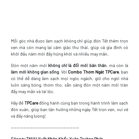
Mỗi góc nhà được làm sạch không chỉ giúp đón Tết thêm trọn
vẹn mà còn mang lại cảm giác thư thái, giúp cả gia đình có
khởi đầu năm mới đầy hứng khởi và nhiều may mắn.
Đón một năm mới
không chỉ là đổi mới bản thân
, mà còn là
làm mới không gian sống
. Với
Combo Thơm Ngát TPCare
, bạn
có thể dễ dàng làm sạch mọi ngóc ngách, giữ cho ngôi nhà
luôn sáng bóng, thơm tho, sẵn sàng đón một năm mới tràn
đầy may mắn và tài lộc.
Hãy để
TPCare
đồng hành cùng bạn trong hành trình làm sạch
đón xuân, giúp bạn tận hưởng những ngày Tết trọn vẹn, vui vẻ
và đầy năng lượng!
--------------------------------------------
Công ty TNHH Xuất Nhập Khẩu Xuân Trường Phát