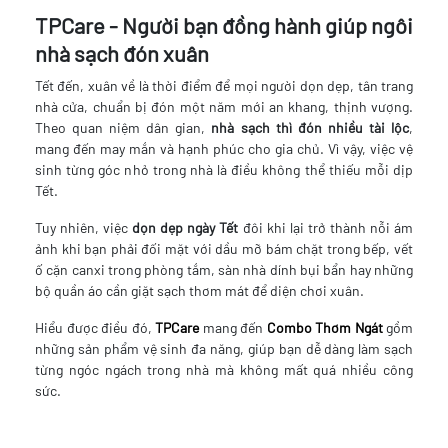
TPCare - Người bạn đồng hành giúp ngôi
nhà sạch đón xuân
Tết đến, xuân về là thời điểm để mọi người dọn dẹp, tân trang
nhà cửa, chuẩn bị đón một năm mới an khang, thịnh vượng.
Theo quan niệm dân gian,
nhà sạch thì đón nhiều tài lộc
,
mang đến may mắn và hạnh phúc cho gia chủ. Vì vậy, việc vệ
sinh từng góc nhỏ trong nhà là điều không thể thiếu mỗi dịp
Tết.
Tuy nhiên, việc
dọn dẹp ngày Tết
đôi khi lại trở thành nỗi ám
ảnh khi bạn phải đối mặt với dầu mỡ bám chặt trong bếp, vết
ố cặn canxi trong phòng tắm, sàn nhà dính bụi bẩn hay những
bộ quần áo cần giặt sạch thơm mát để diện chơi xuân.
Hiểu được điều đó,
TPCare
mang đến
Combo Thơm Ngát
gồm
những sản phẩm vệ sinh đa năng, giúp bạn dễ dàng làm sạch
từng ngóc ngách trong nhà mà không mất quá nhiều công
sức.