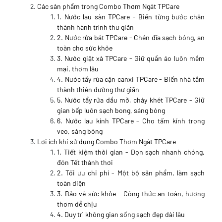
Các sản phẩm trong Combo Thơm Ngát TPCare
1. Nước lau sàn TPCare - Biến từng bước chân
thành hành trình thư giãn
2. Nước rửa bát TPCare - Chén đĩa sạch bóng, an
toàn cho sức khỏe
3. Nước giặt xả TPCare - Giữ quần áo luôn mềm
mại, thơm lâu
4. Nước tẩy rửa cặn canxi TPCare - Biến nhà tắm
thành thiên đường thư giãn
5. Nước tẩy rửa dầu mỡ, cháy khét TPCare - Giữ
gian bếp luôn sạch bong, sáng bóng
6. Nước lau kính TPCare - Cho tấm kính trong
veo, sáng bóng
Lợi ích khi sử dụng Combo Thơm Ngát TPCare
1. Tiết kiệm thời gian - Dọn sạch nhanh chóng,
đón Tết thảnh thơi
2. Tối ưu chi phí - Một bộ sản phẩm, làm sạch
toàn diện
3. Bảo vệ sức khỏe - Công thức an toàn, hương
thơm dễ chịu
4. Duy trì không gian sống sạch đẹp dài lâu