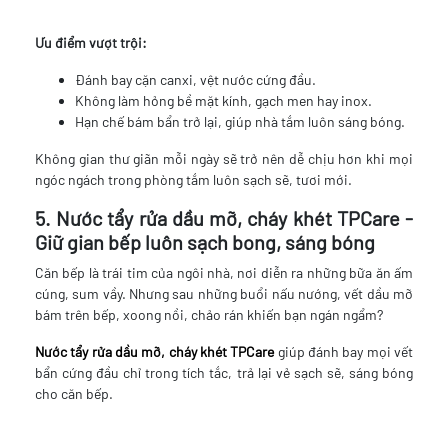
Ưu điểm vượt trội:
Đánh bay cặn canxi, vệt nước cứng đầu.
Không làm hỏng bề mặt kính, gạch men hay inox.
Hạn chế bám bẩn trở lại, giúp nhà tắm luôn sáng bóng.
Không gian thư giãn mỗi ngày sẽ trở nên dễ chịu hơn khi mọi
ngóc ngách trong phòng tắm luôn sạch sẽ, tươi mới.
5. Nước tẩy rửa dầu mỡ, cháy khét TPCare -
Giữ gian bếp luôn sạch bong, sáng bóng
Căn bếp là trái tim của ngôi nhà, nơi diễn ra những bữa ăn ấm
cúng, sum vầy. Nhưng sau những buổi nấu nướng, vết dầu mỡ
bám trên bếp, xoong nồi, chảo rán khiến bạn ngán ngẩm?
Nước tẩy rửa dầu mỡ, cháy khét TPCare
giúp đánh bay mọi vết
bẩn cứng đầu chỉ trong tích tắc, trả lại vẻ sạch sẽ, sáng bóng
cho căn bếp.