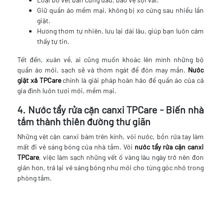
Giữ quần áo mềm mại, không bị xơ cứng sau nhiều lần
giặt.
Hương thơm tự nhiên, lưu lại dài lâu, giúp bạn luôn cảm
thấy tự tin.
Tết đến, xuân về, ai cũng muốn khoác lên mình những bộ
quần áo mới, sạch sẽ và thơm ngát để đón may mắn.
Nước
giặt xả TPCare
chính là giải pháp hoàn hảo để quần áo của cả
gia đình luôn tươi mới, mềm mại.
4. Nước tẩy rửa cặn canxi TPCare - Biến nhà
tắm thành thiên đường thư giãn
Những vệt cặn canxi bám trên kính, vòi nước, bồn rửa tay làm
mất đi vẻ sáng bóng của nhà tắm. Với
nước tẩy rửa cặn canxi
TPCare
, việc làm sạch những vết ố vàng lâu ngày trở nên đơn
giản hơn, trả lại vẻ sáng bóng như mới cho từng góc nhỏ trong
phòng tắm.