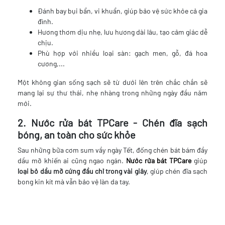
Đánh bay bụi bẩn, vi khuẩn, giúp bảo vệ sức khỏe cả gia
đình.
Hương thơm dịu nhẹ, lưu hương dài lâu, tạo cảm giác dễ
chịu.
Phù hợp với nhiều loại sàn: gạch men, gỗ, đá hoa
cương,...
Một không gian sống sạch sẽ từ dưới lên trên chắc chắn sẽ
mang lại sự thư thái, nhẹ nhàng trong những ngày đầu năm
mới.
2. Nước rửa bát TPCare - Chén đĩa sạch
bóng, an toàn cho sức khỏe
Sau những bữa cơm sum vầy ngày Tết, đống chén bát bám đầy
dầu mỡ khiến ai cũng ngao ngán.
Nước rửa bát TPCare
giúp
loại bỏ dầu mỡ cứng đầu chỉ trong vài giây
, giúp chén đĩa sạch
bong kin kít mà vẫn bảo vệ làn da tay.