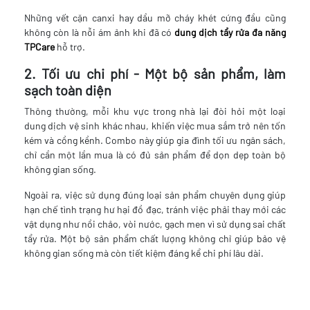
Những vết cặn canxi hay dầu mỡ cháy khét cứng đầu cũng
không còn là nỗi ám ảnh khi đã có
dung dịch tẩy rửa đa năng
TPCare
hỗ trợ.
2. Tối ưu chi phí - Một bộ sản phẩm, làm
sạch toàn diện
Thông thường, mỗi khu vực trong nhà lại đòi hỏi một loại
dung dịch vệ sinh khác nhau, khiến việc mua sắm trở nên tốn
kém và cồng kềnh. Combo này giúp gia đình tối ưu ngân sách,
chỉ cần một lần mua là có đủ sản phẩm để dọn dẹp toàn bộ
không gian sống.
Ngoài ra, việc sử dụng đúng loại sản phẩm chuyên dụng giúp
hạn chế tình trạng hư hại đồ đạc, tránh việc phải thay mới các
vật dụng như nồi chảo, vòi nước, gạch men vì sử dụng sai chất
tẩy rửa. Một bộ sản phẩm chất lượng không chỉ giúp bảo vệ
không gian sống mà còn tiết kiệm đáng kể chi phí lâu dài.