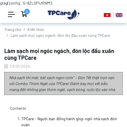
gtag('config', 'G-8ZLSP1JRNM');
0
Trang chủ
Kiến thức
Làm sạch mọi ngóc ngách, đón lộc đầu xuân cùng TPCare
Làm sạch mọi ngóc ngách, đón lộc đầu xuân
cùng TPCare
23/01/2025
Nhà sạch thì mát, bát sạch ngon cơm" – Đón Tết thật trọn vẹn
với Combo Thơm Ngát của TPCare! Đánh bay mọi vết bẩn,
mang đến không gian thơm ngát, sạch bóng, rước lộc vào nhà.
Contents
TPCare - Người bạn đồng hành giúp ngôi nhà sạch đón
xuân