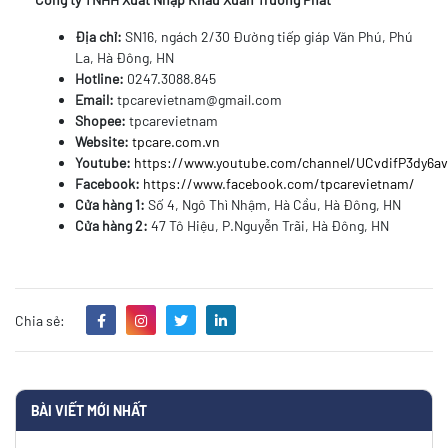
Địa chỉ:
SN16, ngách 2/30 Đường tiếp giáp Văn Phú, Phú
La, Hà Đông, HN
Hotline:
0247.3088.845
Email:
tpcarevietnam@gmail.com
Shopee:
tpcarevietnam
Website:
tpcare.com.vn
Youtube:
https://www.youtube.com/channel/UCvdifP3dy6
Facebook:
https://www.facebook.com/tpcarevietnam/
Cửa hàng 1:
Số 4, Ngô Thì Nhậm, Hà Cầu, Hà Đông, HN
Cửa hàng 2:
47 Tô Hiệu, P.Nguyễn Trãi, Hà Đông, HN
Chia sẻ:
BÀI VIẾT MỚI NHẤT