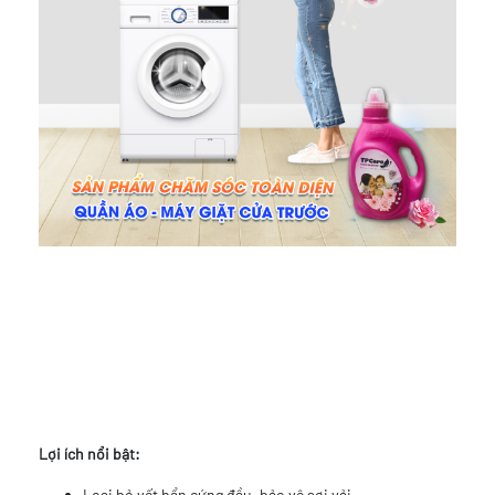
Lợi ích nổi bật:
Loại bỏ vết bẩn cứng đầu, bảo vệ sợi vải.