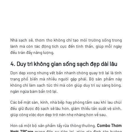
Nhà sạch sẽ, thơm tho không chỉ tạo môi trường sống trong
lành mà còn tác động tích cực đến tinh thần, giúp mỗi ngày
đều tràn đầy năng lượng.
4. Duy trì không gian sống sạch đẹp dài lâu
Dọn dẹp xong nhưng vết bẩn nhanh chóng quay trở lại là tình
trạng phổ biến mà nhiều người gặp phải. Bộ sản phẩm này
không chỉ làm sạch tức thì mà còn giúp duy trì sự sáng bóng,
ngăn ngừa bám bẩn trở lại.
Các bề mặt sàn, kính, nhà bếp hay phòng tắm sau khi lau chùi
đều giữ được độ sạch sẽ lâu hơn, giảm thiểu tần suất vệ sinh,
giúp công việc dọn dẹp trở nên nhẹ nhàng hơn về sau.
Hơn cả một bộ sản phẩm tẩy rửa thông thường,
Combo Thơm
Ngát TPCare
mang đến sự tiện lợi, giúp gia đình tận hưởng