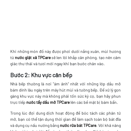
Khi những món đồ này được phơi dưới nắng xuân, mùi hương
từ
nước giặt xả
TPCare
sẽ len lỏi khắp căn phòng, tạo nên cảm
giác thư thái và tươi mới ngay khi bạn bước chân vào.
Bước 2: Khu vực căn bếp
Nhà bếp thường là nơi "ám ảnh" nhất với những lớp dầu mỡ
bám dính lâu ngày trên máy hút mùi và tường bếp. Để xử lý gọn
gàng khu vực này mà không phải tốn sức kỳ cọ, bạn hãy phun
trực tiếp
nước tẩy dầu mỡ TPCare
lên các bề mặt bị bám bẩn.
Trong lúc đợi dung dịch hoạt động để bóc tách các phân tử
mỡ, bạn có thể tận dụng thời gian để làm sạch toàn bộ bát đĩa
và dụng cụ nấu nướng bằng
nước rửa bát TPCare
. Với khả năng