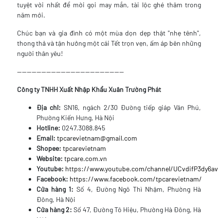
tuyệt vời nhất để mời gọi may mắn, tài lộc ghé thăm trong
năm mới.
Chúc bạn và gia đình có một mùa dọn dẹp thật "nhẹ tênh",
thong thả và tận hưởng một cái Tết trọn vẹn, ấm áp bên những
người thân yêu!
--------------------------------------------
Công ty TNHH Xuất Nhập Khẩu Xuân Trường Phát
Địa chỉ:
SN16, ngách 2/30 Đường tiếp giáp Văn Phú,
Phường Kiến Hưng, Hà Nội
Hotline:
0247.3088.845
Email:
tpcarevietnam@gmail.com
Shopee:
tpcarevietnam
Website:
tpcare.com.vn
Youtube:
https://www.youtube.com/channel/UCvdifP3dy6
Facebook:
https://www.facebook.com/tpcarevietnam/
Cửa hàng 1:
Số 4, Đường Ngô Thì Nhậm, Phường Hà
Đông, Hà Nội
Cửa hàng 2:
Số 47, Đường Tô Hiệu, Phường Hà Đông, Hà