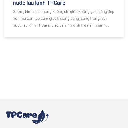
nước lau kính TPCare
Gương kính sạch bóng không chỉ giúp không gian sáng đẹp
hơn mà còn tạo cảm giác thoáng đãng, sang trọng. Với
nước lau kính TPCare, việc vệ sinh kính trở nên nhanh
chóng và đơn giản hơn bao giờ hết. Công thức làm sạch
hiệu quả giúp loại bỏ bụi bẩn, dấu vân tay và các vết ố
cứng đầu, mang lại bề mặt kính trong suốt, sáng bóng,
không để lại vệt hay cặn nước. Cùng khám phá bí quyết lau
kính dễ dàng, sạch không tì vết với nước lau kính TPCare
trong bài viết dưới đây.