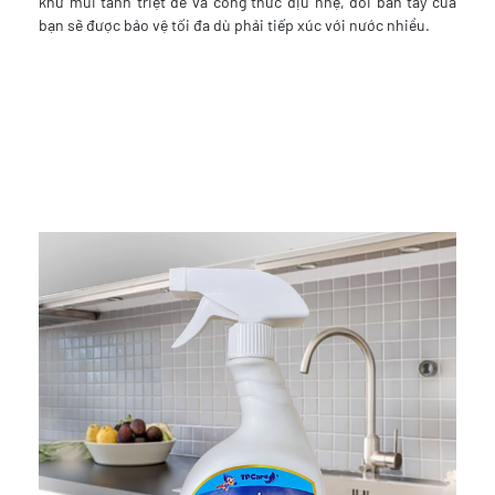
khử mùi tanh triệt để và công thức dịu nhẹ, đôi bàn tay của
bạn sẽ được bảo vệ tối đa dù phải tiếp xúc với nước nhiều.