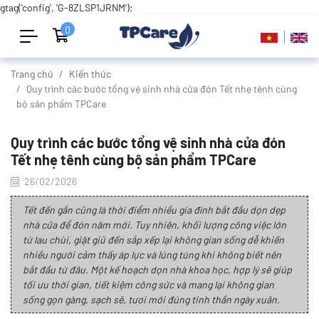
gtag('config', 'G-8ZLSP1JRNM');
0
Trang chủ
Kiến thức
Quy trình các bước tổng vệ sinh nhà cửa đón Tết nhẹ tênh cùng
bộ sản phẩm TPCare
Quy trình các bước tổng vệ sinh nhà cửa đón
Tết nhẹ tênh cùng bộ sản phẩm TPCare
26/02/2026
Tết đến gần cũng là thời điểm nhiều gia đình bắt đầu dọn dẹp
nhà cửa để đón năm mới. Tuy nhiên, khối lượng công việc lớn
từ lau chùi, giặt giũ đến sắp xếp lại không gian sống dễ khiến
nhiều người cảm thấy áp lực và lúng túng khi không biết nên
bắt đầu từ đâu. Một kế hoạch dọn nhà khoa học, hợp lý sẽ giúp
tối ưu thời gian, tiết kiệm công sức và mang lại không gian
sống gọn gàng, sạch sẽ, tươi mới đúng tinh thần ngày xuân.