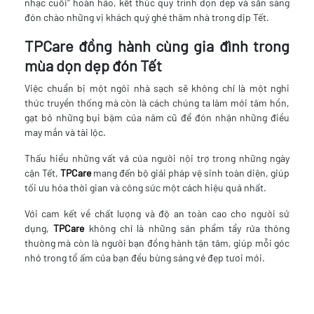
nhạc cuối" hoàn hảo, kết thúc quy trình dọn dẹp và sẵn sàng
đón chào những vị khách quý ghé thăm nhà trong dịp Tết.
TPCare đồng hành cùng gia đình trong
mùa dọn dẹp đón Tết
Việc chuẩn bị một ngôi nhà sạch sẽ không chỉ là một nghi
thức truyền thống mà còn là cách chúng ta làm mới tâm hồn,
gạt bỏ những bụi bặm của năm cũ để đón nhận những điều
may mắn và tài lộc.
Thấu hiểu những vất vả của người nội trợ trong những ngày
cận Tết,
TPCare
mang đến bộ giải pháp vệ sinh toàn diện, giúp
tối ưu hóa thời gian và công sức một cách hiệu quả nhất.
Với cam kết về chất lượng và độ an toàn cao cho người sử
dụng,
TPCare
không chỉ là những sản phẩm tẩy rửa thông
thường mà còn là người bạn đồng hành tận tâm, giúp mỗi góc
nhỏ trong tổ ấm của bạn đều bừng sáng vẻ đẹp tươi mới.