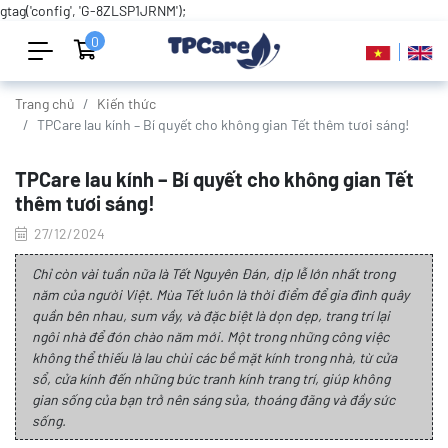
gtag('config', 'G-8ZLSP1JRNM');
0
Trang chủ
Kiến thức
TPCare lau kính – Bí quyết cho không gian Tết thêm tươi sáng!
TPCare lau kính – Bí quyết cho không gian Tết
thêm tươi sáng!
27/12/2024
Chỉ còn vài tuần nữa là Tết Nguyên Đán, dịp lễ lớn nhất trong
năm của người Việt. Mùa Tết luôn là thời điểm để gia đình quây
quần bên nhau, sum vầy, và đặc biệt là dọn dẹp, trang trí lại
ngôi nhà để đón chào năm mới. Một trong những công việc
không thể thiếu là lau chùi các bề mặt kính trong nhà, từ cửa
sổ, cửa kính đến những bức tranh kính trang trí, giúp không
gian sống của bạn trở nên sáng sủa, thoáng đãng và đầy sức
sống.