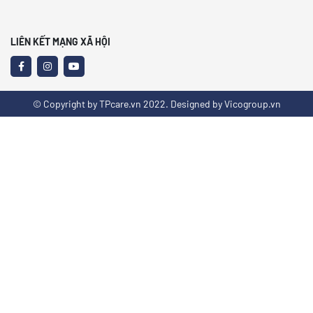
LIÊN KẾT MẠNG XÃ HỘI
© Copyright by TPcare.vn 2022. Designed by Vicogroup.vn