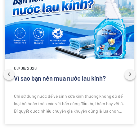
08/08/2026
Vì sao bạn nên mua nước lau kính?
Chỉ sử dụng nước để vệ sinh cửa kính thường không đủ để
loại bỏ hoàn toàn các vết bẩn cứng đầu, bụi bám hay vết ố.
Bí quyết được nhiều chuyên gia khuyên dùng là lựa chọn
nước lau kính chuyên dụng để làm sạch hiệu quả hơn. Vậy
vì sao bạn nên sử dụng nước lau kính thay vì chỉ dùng nước
thông thường? Cùng khám phá những lý do ngay dưới đây.